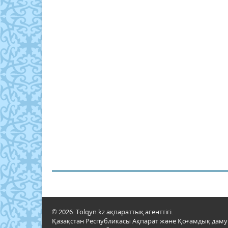
© 2026. Tolqyn.kz ақпараттық агенттігі.
Қазақстан Республикасы Ақпарат және Қоғамдық даму м