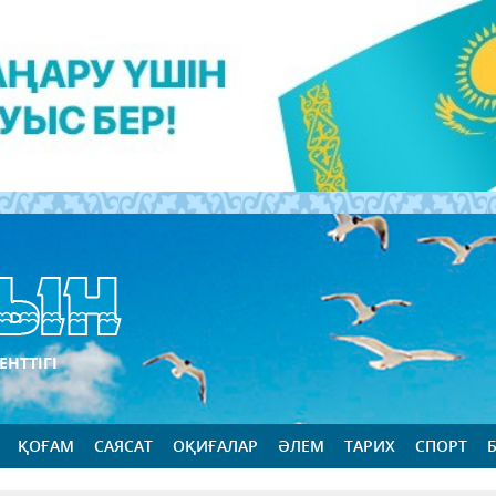
ЕНТТІГІ
ҚОҒАМ
САЯСАТ
ОҚИҒАЛАР
ӘЛЕМ
ТАРИХ
СПОРТ