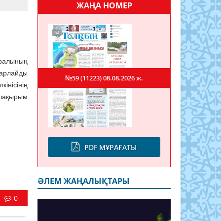
ЖАҢА НОМЕР
ралының
барлайды
№59 (11223)
08.08.2026 ж.
інісінің
 шақырым
PDF МҰРАҒАТЫ
ӘЛЕМ ЖАҢАЛЫҚТАРЫ
0