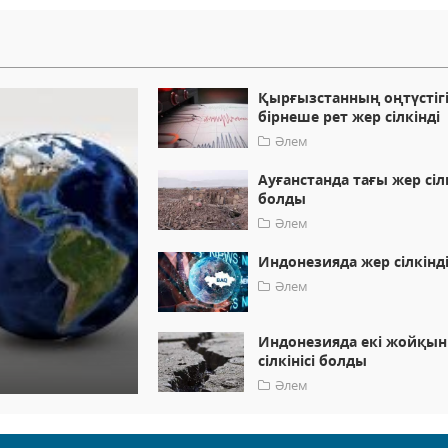
Қырғызстанның оңтүстіг
бірнеше рет жер сілкінді
Әлем
Ауғанстанда тағы жер сілк
болды
Әлем
Индонезияда жер сілкінд
Әлем
Индонезияда екі жойқын
сілкінісі болды
Әлем