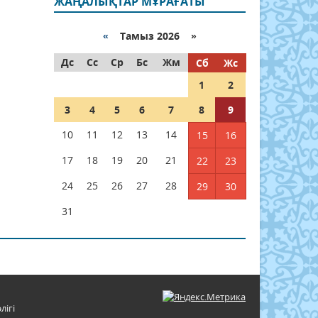
ЖАҢАЛЫҚТАР МҰРАҒАТЫ
«
Тамыз 2026 »
Дс
Сс
Ср
Бс
Жм
Сб
Жс
1
2
3
4
5
6
7
8
9
10
11
12
13
14
15
16
17
18
19
20
21
22
23
24
25
26
27
28
29
30
31
лігі