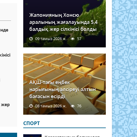
Жапонияның Хонсю
аралының жағалауында 5,4
балдық жер сілкінісі болды
інде
09 тамыз 2026 ж.
57
інісі
і
АҚШ-тағы еңбек
нарығының әлсіреуі алтын
бағасын өсірді
 жер
08 тамыз 2026 ж.
76
СПОРТ