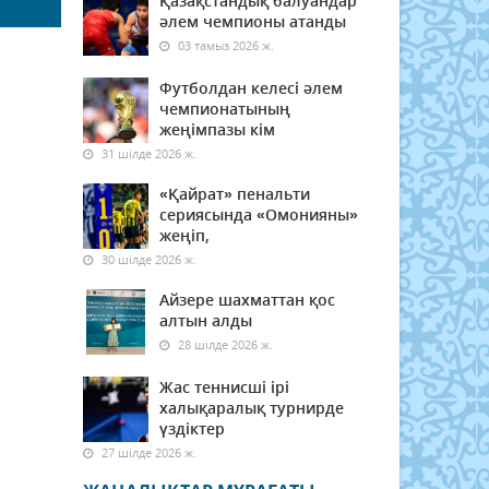
Қазақстандық балуандар
әлем чемпионы атанды
03 тамыз 2026 ж.
Футболдан келесі әлем
чемпионатының
жеңімпазы кім
31 шілде 2026 ж.
«Қайрат» пенальти
сериясында «Омонияны»
жеңіп,
30 шілде 2026 ж.
Айзере шахматтан қос
алтын алды
28 шілде 2026 ж.
Жас теннисші ірі
халықаралық турнирде
үздіктер
27 шілде 2026 ж.