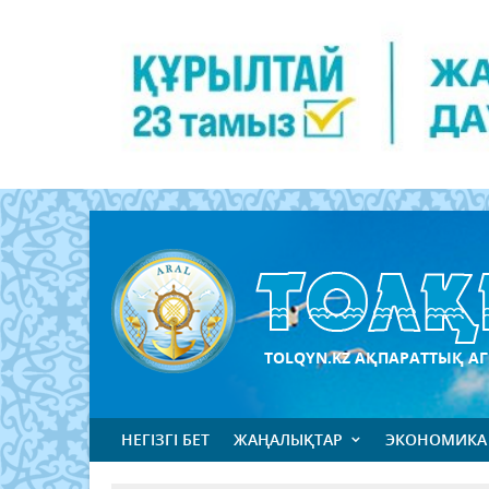
TOLQYN.KZ АҚПАРАТТЫҚ АГ
НЕГІЗГІ БЕТ
ЖАҢАЛЫҚТАР
ЭКОНОМИКА