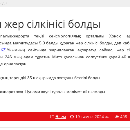
олды
жер сілкінісі болды
опалық-жерорта теңізі сейсмологиялық орталығы Хонсю а
сында магнитудасы 5,0 балды құраған жер сілкінісі болды, деп ха
.KZ
.Ұйымның сайтында жарияланған ақпаратқа сәйкес, жер сілк
ы 246 мың адам тұратын Мито қаласынан солтүстікке қарай 40
е орналасқан.
тың тереңдігі 35 шақырымда жатқаны белгілі болды.
ақпарат жоқ. Цунами қаупі туралы мәлімет айтылмады.
Әлем
19 тамыз 2024 ж.
458