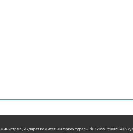
инистрлігі, Ақпарат комитетінің тіркеу туралы № KZ05VPY00052416 куә