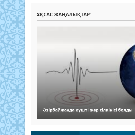
ҰҚСАС ЖАҢАЛЫҚТАР:
Әзірбайжанда күшті жер сілкінісі болды