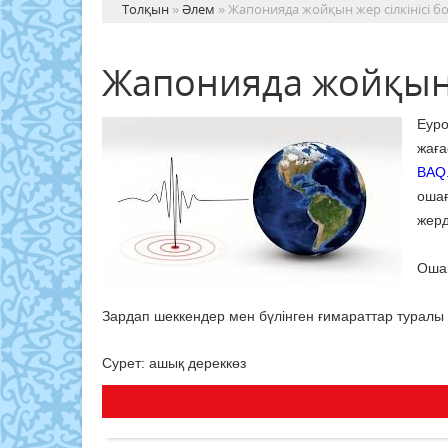
Толқын
»
Әлем
» Жапонияда жойқын жер сілкінісі б
Жапонияда жойқын 
Еур
жаға
BAQ
ошағ
жерд
Ошақ
Зардап шеккендер мен бүлінген ғимараттар туралы 
Сурет: ашық дереккөз