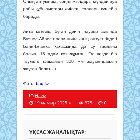
Оның айтуынша, соңғы жылдары мұндай ауа
райы құбылыстары жиілеп, салдары күшейіп
барады.
Айта кетейік, бұған дейін наурыз айында
Буэнос-Айрес провинциясының оңтүстігіндегі
Баия-Бланка қаласында да су тасқыны
болып, 18 адам көз жұмған. Ол кезде бір
тәулікте шамамен 300 мм жауын-шашын
жауған болатын.
Фото:
baq.kz
Әлем
19 мамыр 2025 ж.
378
0
ҰҚСАС ЖАҢАЛЫҚТАР: