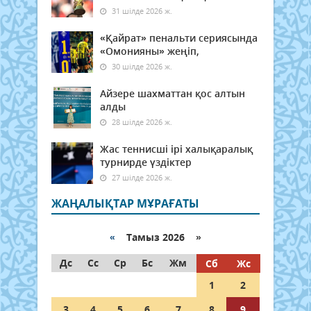
31 шілде 2026 ж.
«Қайрат» пенальти сериясында
«Омонияны» жеңіп,
30 шілде 2026 ж.
Айзере шахматтан қос алтын
алды
28 шілде 2026 ж.
Жас теннисші ірі халықаралық
турнирде үздіктер
27 шілде 2026 ж.
ЖАҢАЛЫҚТАР МҰРАҒАТЫ
«
Тамыз 2026 »
Дс
Сс
Ср
Бс
Жм
Сб
Жс
1
2
3
4
5
6
7
8
9