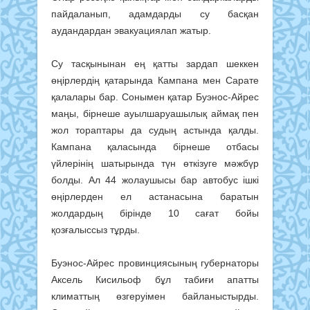
пайдаланып, адамдарды су басқан
аудандардан эвакуациялап жатыр.
Су тасқынынан ең қатты зардап шеккен
өңірлердің қатарында Кампана мен Сарате
қалалары бар. Сонымен қатар Буэнос-Айрес
маңы, бірнеше ауылшаруашылық аймақ пен
жол тораптары да судың астында қалды.
Кампана қаласында бірнеше отбасы
үйлерінің шатырында түн өткізуге мәжбүр
болды. Ал 44 жолаушысы бар автобус ішкі
өңірлерден ел астанасына баратын
жолдардың бірінде 10 сағат бойы
қозғалыссыз тұрды.
Буэнос-Айрес провинциясының губернаторы
Аксель Кисильоф бұл табиғи апатты
климаттың өзгеруімен байланыстырды.