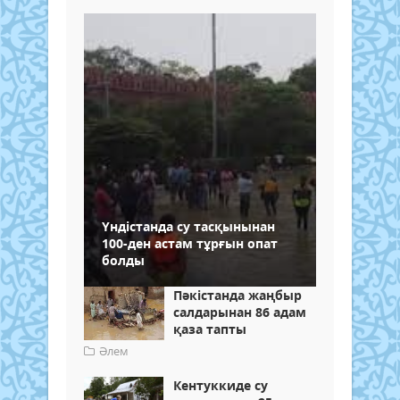
Үндістанда су тасқынынан
100-ден астам тұрғын опат
болды
Пәкістанда жаңбыр
салдарынан 86 адам
қаза тапты
Әлем
Кентуккиде су