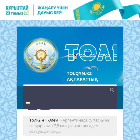
TOLQYN.KZ
АҚПАРАТТЫҚ
АГЕНТТІГІ
Толқын
»
Әлем
» Аргентинада су тасқыны
салдарынан 7,5 мыңнан астам адам
эвакуацияланды