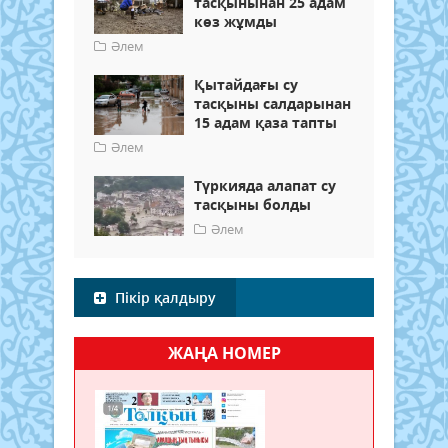
тасқынынан 25 адам
көз жұмды
Әлем
Қытайдағы су
тасқыны салдарынан
15 адам қаза тапты
Әлем
Түркияда алапат су
тасқыны болды
Әлем
Пікір қалдыру
ЖАҢА НОМЕР