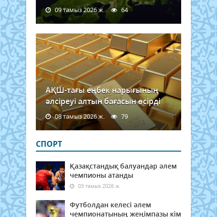
09 тамыз 2026 ж.
64
АҚШ-тағы еңбек нарығының
әлсіреуі алтын бағасын өсірді
08 тамыз 2026 ж.
79
СПОРТ
Қазақстандық балуандар әлем
чемпионы атанды
03 тамыз 2026 ж.
Футболдан келесі әлем
чемпионатының жеңімпазы кім