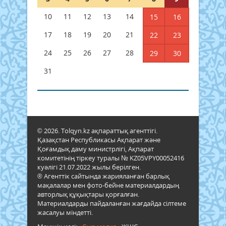
10
11
12
13
14
15
16
17
18
19
20
21
22
23
24
25
26
27
28
29
30
31
© 2026. Tolqyn.kz ақпараттық агенттігі.
Қазақстан Республикасы Ақпарат және
Қоғамдық даму министрлігі, Ақпарат
комитетінің тіркеу туралы № KZ05VPY00052416
куәлігі 21.07.2022 жылы берілген.
® Агенттік сайтында жарияланған барлық
мақалалар мен фото-бейне материалдардың
авторлық құқықтары қорғалған.
Материалдарды пайдаланған жағдайда сілтеме
жасалуы міндетті.