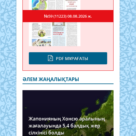
№59 (11223)
08.08.2026 ж.
PDF МҰРАҒАТЫ
ӘЛЕМ ЖАҢАЛЫҚТАРЫ
Жапонияның Хонсю аралының
жағалауында 5,4 балдық жер
сілкінісі болды