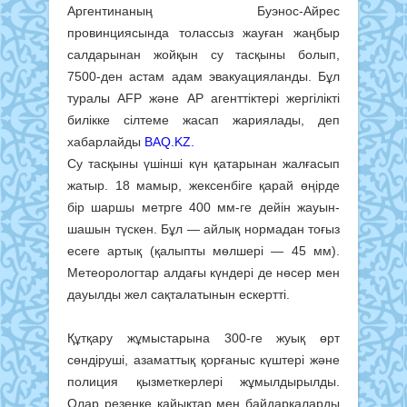
Аргентинаның Буэнос-Айрес
провинциясында толассыз жауған жаңбыр
салдарынан жойқын су тасқыны болып,
7500-ден астам адам эвакуацияланды. Бұл
туралы AFP және AP агенттіктері жергілікті
билікке сілтеме жасап жариялады, деп
хабарлайды
BAQ.KZ.
Су тасқыны үшінші күн қатарынан жалғасып
жатыр. 18 мамыр, жексенбіге қарай өңірде
бір шаршы метрге 400 мм-ге дейін жауын-
шашын түскен. Бұл — айлық нормадан тоғыз
есеге артық (қалыпты мөлшері — 45 мм).
Метеорологтар алдағы күндері де нөсер мен
дауылды жел сақталатынын ескертті.
Құтқару жұмыстарына 300-ге жуық өрт
сөндіруші, азаматтық қорғаныс күштері және
полиция қызметкерлері жұмылдырылды.
Олар резеңке қайықтар мен байдаркаларды