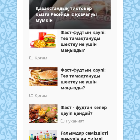
Қазақстандық тиктокер
қызға Ресейде іс қозғалуы
мүмкін
Фаст-фудтың қаупі:
Тез тамақтануды
шектеу не үшін
маңызды?
Қоғам
Фаст-фудтың қаупі:
Тез тамақтануды
шектеу не үшін
маңызды?
Қоғам
Фаст - фудтан келер
қауіп қандай?
Руханият
Ғалымдар семіздікті
жеңудің ең тиімді