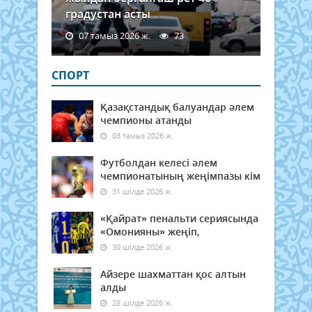
градустан асты
07 тамыз 2026 ж.
73
СПОРТ
Қазақстандық балуандар әлем
чемпионы атанды
03 тамыз 2026 ж.
Футболдан келесі әлем
чемпионатының жеңімпазы кім
31 шілде 2026 ж.
«Қайрат» пенальти сериясында
«Омонияны» жеңіп,
30 шілде 2026 ж.
Айзере шахматтан қос алтын
алды
28 шілде 2026 ж.