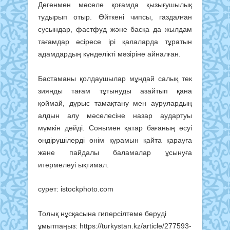
Дегенмен мәселе қоғамда қызығушылық
тудырып отыр. Өйткені чипсы, газдалған
сусындар, фастфуд және басқа да жылдам
тағамдар әсіресе ірі қалаларда тұратын
адамдардың күнделікті мәзіріне айналған.
Бастаманы қолдаушылар мұндай салық тек
зиянды тағам тұтынуды азайтып қана
қоймай, дұрыс тамақтану мен аурулардың
алдын алу мәселесіне назар аудартуы
мүмкін дейді. Сонымен қатар бағаның өсуі
өндірушілерді өнім құрамын қайта қарауға
және пайдалы баламалар ұсынуға
итермелеуі ықтимал.
сурет: istockphoto.com
Толық нұсқасына гиперсілтеме беруді
ұмытпаңыз: https://turkystan.kz/article/277593-