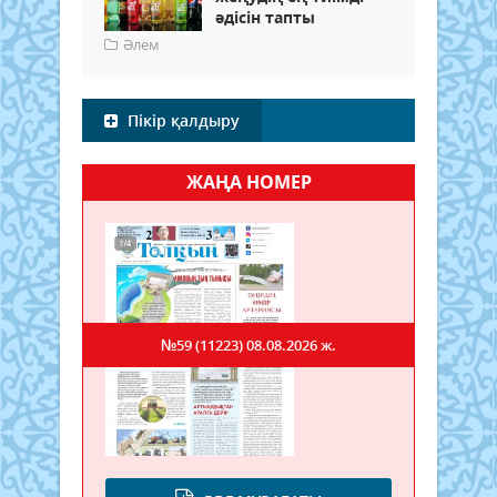
әдісін тапты
Әлем
Пікір қалдыру
ЖАҢА НОМЕР
№59 (11223)
08.08.2026 ж.