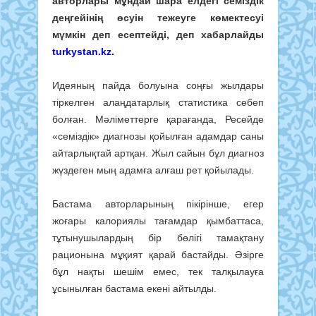
авторлары мұндай шара елдегі семіздік
деңгейінің өсуін тежеуге көмектесуі
мүмкін деп есептейді, деп хабарлайды
turkystan.kz.
Идеяның пайда болуына соңғы жылдары
тіркелген алаңдатарлық статистика себеп
болған. Мәліметтерге қарағанда, Ресейде
«семіздік» диагнозы қойылған адамдар саны
айтарлықтай артқан. Жыл сайын бұл диагноз
жүздеген мың адамға алғаш рет қойылады.
Бастама авторларының пікірінше, егер
жоғары калориялы тағамдар қымбаттаса,
тұтынушылардың бір бөлігі тамақтану
рационына мұқият қарай бастайды. Әзірге
бұл нақты шешім емес, тек талқылауға
ұсынылған бастама екені айтылды.