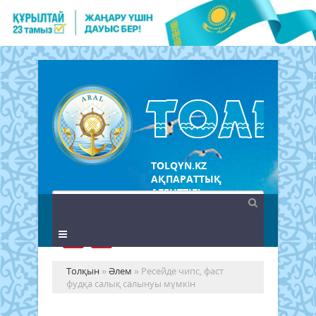
TOLQYN.KZ
АҚПАРАТТЫҚ
АГЕНТТІГІ
Толқын
»
Әлем
» Ресейде чипс, фаст
фудқа салық салынуы мүмкін