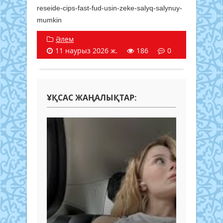
reseide-cips-fast-fud-usin-zeke-salyq-salynuy-
mumkin
Әлем
11 наурыз 2026 ж.
186
0
ҰҚСАС ЖАҢАЛЫҚТАР: