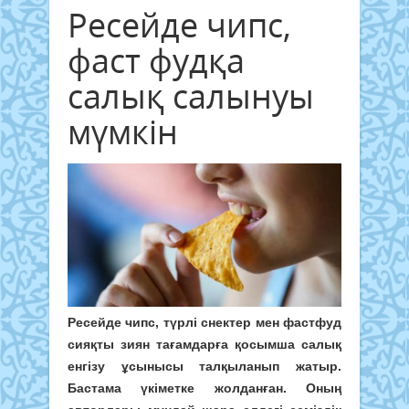
Ресейде чипс,
фаст фудқа
салық салынуы
мүмкін
Ресейде чипс, түрлі снектер мен фастфуд
сияқты зиян тағамдарға қосымша салық
енгізу ұсынысы талқыланып жатыр.
Бастама үкіметке жолданған. Оның