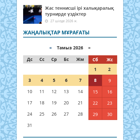
Жас теннисші ірі халықаралық
турнирде үздіктер
27 шілде 2026 ж.
ЖАҢАЛЫҚТАР МҰРАҒАТЫ
«
Тамыз 2026 »
Дс
Сс
Ср
Бс
Жм
Сб
Жс
1
2
3
4
5
6
7
8
9
10
11
12
13
14
15
16
17
18
19
20
21
22
23
24
25
26
27
28
29
30
31