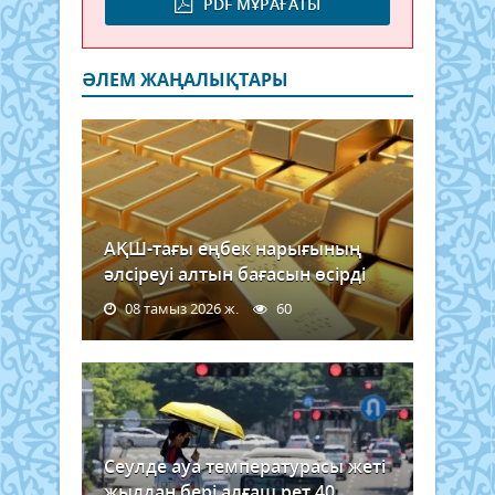
PDF МҰРАҒАТЫ
ӘЛЕМ ЖАҢАЛЫҚТАРЫ
АҚШ-тағы еңбек нарығының
әлсіреуі алтын бағасын өсірді
08 тамыз 2026 ж.
60
Сеулде ауа температурасы жеті
жылдан бері алғаш рет 40