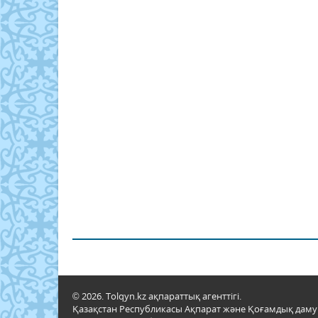
© 2026. Tolqyn.kz ақпараттық агенттігі.
Қазақстан Республикасы Ақпарат және Қоғамдық даму м