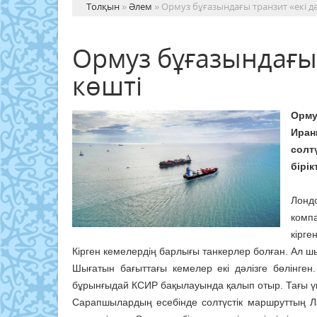
Толқын
»
Әлем
» Ормуз бұғазындағы транзит «екі дә
Ормуз бұғазындағы 
көшті
Орму
Иран
солт
бірік
Лонд
компа
кірген
Кірген кемелердің барлығы танкерлер болған. Ал ш
Шығатын бағыттағы кемелер екі дәлізге бөлінген
бұрынғыдай КСИР бақылауында қалып отыр. Тағы үш
Сарапшылардың есебінде солтүстік маршруттың 