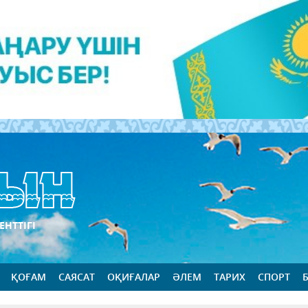
ЕНТТІГІ
ҚОҒАМ
САЯСАТ
ОҚИҒАЛАР
ӘЛЕМ
ТАРИХ
СПОРТ