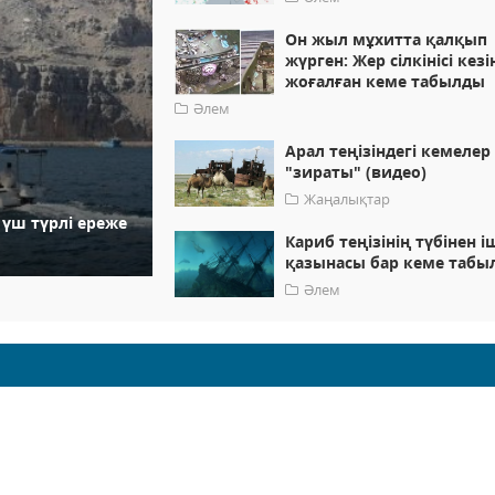
Он жыл мұхитта қалқып
жүрген: Жер сілкінісі кезі
жоғалған кеме табылды
Әлем
Арал теңізіндегі кемелер
"зираты" (видео)
Жаңалықтар
үш түрлі ереже
Кариб теңізінің түбінен і
қазынасы бар кеме табы
Әлем