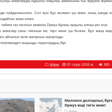
 қосылуы кемелердің бұрынғы бақылау аймағынан тыс жүруіне мүмкін
ірде пайдаланылған. Сол күні бұл жолмен үш кеме, оның ішінде екі
алдайтын кеме өткен.
табиғи газ таситын кеменің Ормуз бұғазы арқылы алғаш рет өтуі.
ан кемелер саны тиісінше екі, төрт және үш болған. Бұл жаңа ма
зге айналып келе жатқанын аңғартады.
кізіліміндегі маңызды тораптардың бірі.
Әлем
07 сәуір 2026 ж.
385
Миллион долларлық бұға
Ормуз енді тегін емес!
Әлем