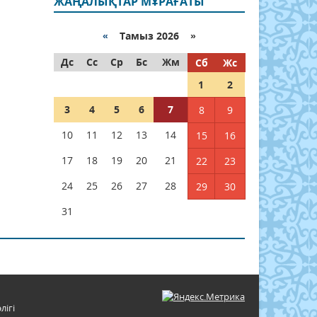
ЖАҢАЛЫҚТАР МҰРАҒАТЫ
«
Тамыз 2026 »
Дс
Сс
Ср
Бс
Жм
Сб
Жс
1
2
3
4
5
6
7
8
9
10
11
12
13
14
15
16
17
18
19
20
21
22
23
24
25
26
27
28
29
30
31
лігі