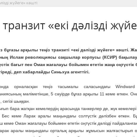
лізді жүйеге» көшті
транзит «екі дәлізді жүйе
з бұғазы арқылы теңіз транзиті «екі дәлізді жүйеге» көшті. Ж
ның Ислам революциясы сақшылар корпусы (КСИР) бақыла
үстік бағыт пен Оман жағалауы бойымен өтетін жаңа оңтүстік
тіреді, деп хабарлайды Синьхуа агенттігі.
онда орналасқан теңіз тасымалы саласындағы Windward
ниясының мәліметінше, 5 сәуірде бұғаз арқылы 11 кеме өткен. Он
, сегізі шыққан.
ығып бара жатқан кемелердің арасында танкерлер де, жүк кемелері
. Бес кеме Ларак аралы маңындағы солтүстік дәлізбен өткен. Б
 кеме Оман жағалауы бойымен өтетін оңтүстік дәлізді пайдаланға
Ларак аралы маңындағы орталық арқылы жұмысын жалғастырып 