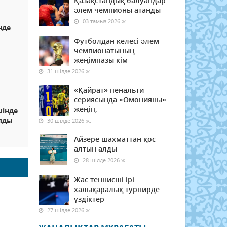
Қазақстандық балуандар
әлем чемпионы атанды
03 тамыз 2026 ж.
нде
Футболдан келесі әлем
чемпионатының
жеңімпазы кім
31 шілде 2026 ж.
«Қайрат» пенальти
сериясында «Омонияны»
жеңіп,
шінде
лды
30 шілде 2026 ж.
Айзере шахматтан қос
алтын алды
28 шілде 2026 ж.
Жас теннисші ірі
халықаралық турнирде
үздіктер
27 шілде 2026 ж.