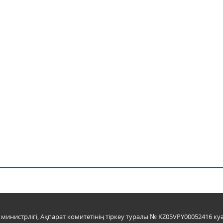
инистрлігі, Ақпарат комитетінің тіркеу туралы № KZ05VPY00052416 куә