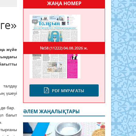
ЖАҢА НОМЕР
ге»
№58 (11222)
04.08.2026 ж.
аңа жүйе
уындағы
 бағытты
 талдау
PDF МҰРАҒАТЫ
ың үшеуі
 де бар.
ӘЛЕМ ЖАҢАЛЫҚТАРЫ
ұл бағыт
н.
отырғаны