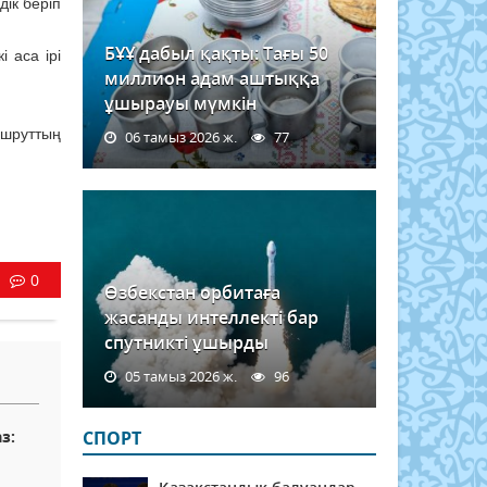
дік беріп
БҰҰ дабыл қақты: Тағы 50
 аса ірі
миллион адам аштыққа
ұшырауы мүмкін
ршруттың
06 тамыз 2026 ж.
77
0
Өзбекстан орбитаға
жасанды интеллекті бар
спутникті ұшырды
05 тамыз 2026 ж.
96
з:
СПОРТ