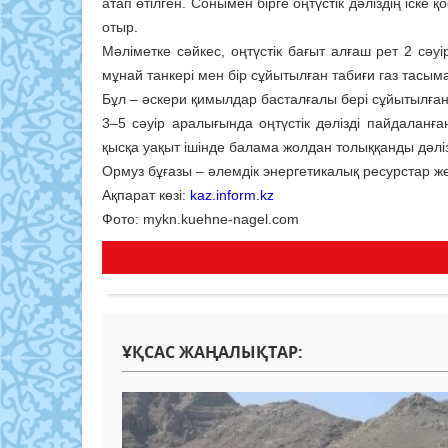
атап өтілген. Сонымен бірге оңтүстік дәліздің іске
отыр.
Мәліметке сәйкес, оңтүстік бағыт алғаш рет 2 сәу
мұнай танкері мен бір сұйытылған табиғи газ тасым
Бұл – әскери қимылдар басталғалы бері сұйытылған 
3–5 сәуір аралығында оңтүстік дәлізді пайдаланғ
қысқа уақыт ішінде балама жолдан толыққанды дәлі
Ормуз бұғазы – әлемдік энергетикалық ресурстар жет
Ақпарат көзі:
kaz.inform.kz
Фото: mykn.kuehne-nagel.com
ҰҚСАС ЖАҢАЛЫҚТАР: