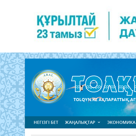
TOLQYN.KZ АҚПАРАТТЫҚ АГ
НЕГІЗГІ БЕТ
ЖАҢАЛЫҚТАР
ЭКОНОМИКА