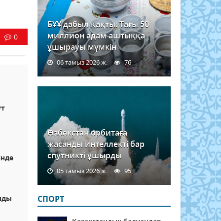
БҰҰ дабыл қақты: Тағы 50
миллион адам аштыққа
0
ұшырауы мүмкін
06 тамыз 2026 ж.
76
ут
Өзбекстан орбитаға
жасанды интеллекті бар
спутникті ұшырды
інде
05 тамыз 2026 ж.
95
олды
СПОРТ