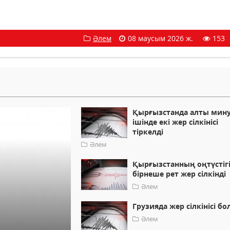
Әлем
08 маусым 2026 ж.
153
Қырғызстанда алты мин
ішінде екі жер сілкінісі
тіркелді
Әлем
Қырғызстанның оңтүстіг
бірнеше рет жер сілкінді
Әлем
Грузияда жер сілкінісі б
Әлем