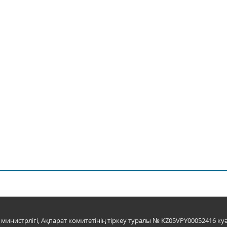
инистрлігі, Ақпарат комитетінің тіркеу туралы № KZ05VPY00052416 куә