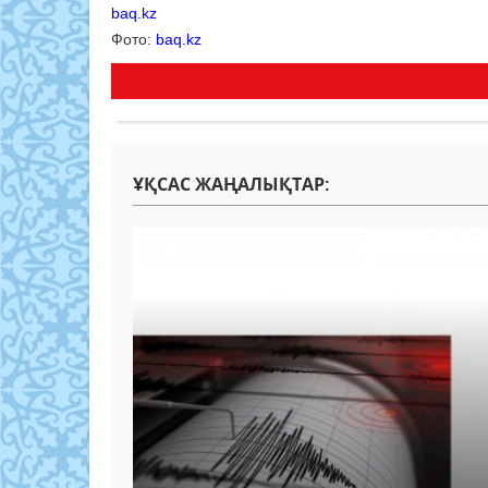
baq.kz
Фото:
baq.kz
ҰҚСАС ЖАҢАЛЫҚТАР: