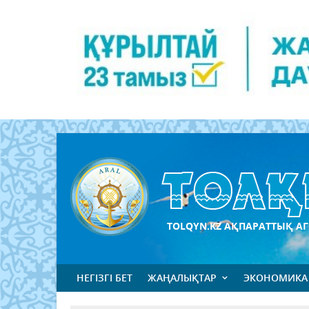
TOLQYN.KZ АҚПАРАТТЫҚ АГ
НЕГІЗГІ БЕТ
ЖАҢАЛЫҚТАР
ЭКОНОМИКА