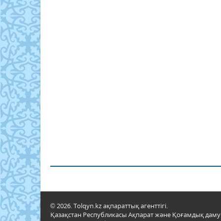
© 2026. Tolqyn.kz ақпараттық агенттігі.
Қазақстан Республикасы Ақпарат және Қоғамдық даму м