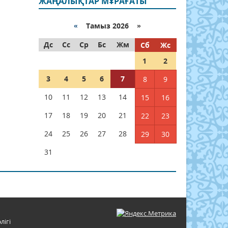
ЖАҢАЛЫҚТАР МҰРАҒАТЫ
«
Тамыз 2026 »
Дс
Сс
Ср
Бс
Жм
Сб
Жс
1
2
3
4
5
6
7
8
9
10
11
12
13
14
15
16
17
18
19
20
21
22
23
24
25
26
27
28
29
30
31
лігі