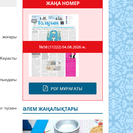
ЖАҢА НОМЕР
і жоғары
№58 (11222)
04.08.2026 ж.
 Жерасты
алындағы
PDF МҰРАҒАТЫ
ат түскен
ӘЛЕМ ЖАҢАЛЫҚТАРЫ