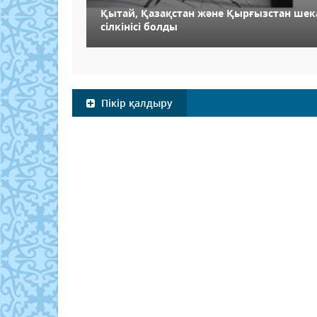
Қытай, Қазақстан және Қырғызстан шек
сілкінісі болды
Пікір қалдыру