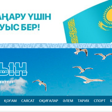
ЕНТТІГІ
ҚОҒАМ
САЯСАТ
ОҚИҒАЛАР
ӘЛЕМ
ТАРИХ
СПОРТ