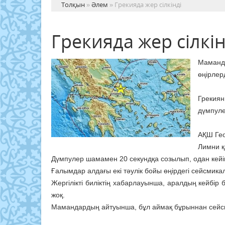
Толқын
»
Әлем
» Грекияда жер сілкінді
Грекияда жер сілкін
Маманд
өңірлер
Грекиян
дүмпуле
АҚШ Гео
Лимни қ
Дүмпулер шамамен 20 секундқа созылып, одан кейін
Ғалымдар алдағы екі тәулік бойы өңірдегі сейсмика
Жергілікті биліктің хабарлауынша, аралдың кейбір 
жоқ.
Мамандардың айтуынша, бұл аймақ бұрыннан сейсмик