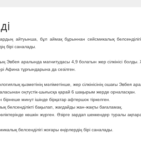
ді
ардың айтуынша, бұл аймақ бұрыннан сейсмикалық белсенділіг
дің бірі саналады.
ың Эвбея аралында магнитудасы 4,9 болатын жер сілкінісі болды.
рі Афина тұрғындарына да сезілген.
логиялық қызметінің мәліметінше, жер сілкінісінің ошағы Эвбея ар
аласынан оңтүстік-шығысқа қарай 6 шақырым жерде орналасқан.
 бірнеше минут ішінде бірқатар афтершок тіркелген.
лық белсенділікті бақылап, жағдайды жан-жақты бағаламақ.
бөліктерінде көшкін жүрген. Әзірге зардап шеккендер туралы ақпар
алық белсенділігі жоғары өңірлердің бірі саналады.