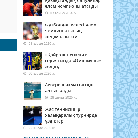
Қазақстандық балуандар
әлем чемпионы атанды
03 тамыз 2026 ж.
Футболдан келесі әлем
чемпионатының
жеңімпазы кім
31 шілде 2026 ж.
«Қайрат» пенальти
сериясында «Омонияны»
жеңіп,
30 шілде 2026 ж.
Айзере шахматтан қос
алтын алды
28 шілде 2026 ж.
Жас теннисші ірі
халықаралық турнирде
үздіктер
27 шілде 2026 ж.