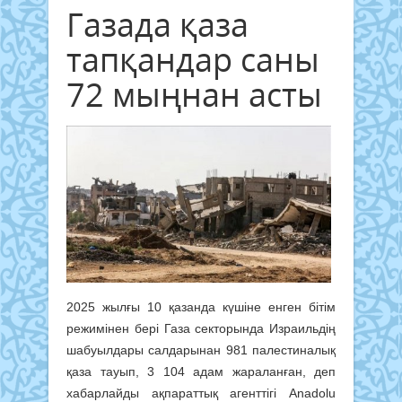
Газада қаза
тапқандар саны
72 мыңнан асты
2025 жылғы 10 қазанда күшіне енген бітім
режимінен бері Газа секторында Израильдің
шабуылдары салдарынан 981 палестиналық
қаза тауып, 3 104 адам жараланған, деп
хабарлайды
ақпараттық агенттігі Anadolu