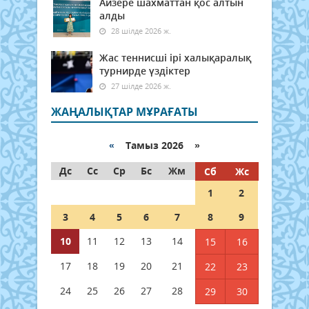
Айзере шахматтан қос алтын
алды
28 шілде 2026 ж.
Жас теннисші ірі халықаралық
турнирде үздіктер
27 шілде 2026 ж.
ЖАҢАЛЫҚТАР МҰРАҒАТЫ
«
Тамыз 2026 »
Дс
Сс
Ср
Бс
Жм
Сб
Жс
1
2
3
4
5
6
7
8
9
10
11
12
13
14
15
16
17
18
19
20
21
22
23
24
25
26
27
28
29
30