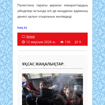
Палестина тарапы қираған ғимараттардың
үйінділері астында әлі де мыңдаған адамның
денесі қалып отырғанын мәлімдеді.
baq.kz
Әлем
12 маусым 2026 ж.
136
0
ҰҚСАС ЖАҢАЛЫҚТАР: