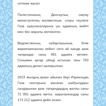
сілтеме жасап.
Палестинаның Денсаулық сақтау
министрлігінің мәліметінше, соңғы тәулікте
Газа ауруханаларына үш адамның мәйіті
мен бес жаралы жеткізілген.
Ведомствоның хабарлауынша, бітім
жарияланғаннан кейінгі сегіз ай ішінде қаза
тапқандар саны 981 адамға жеткен.
Сонымен қатар үйінді астынан тағы 783
адамның денесі шығарылған.
2023 жылдың қазан айынан бері Израильдің
Газа секторына жасаған шабуылдары
салдарынан қаза тапқандардың жалпы саны
72 991 адамға жетсе, жараланғандар саны
173 212 адамға дейін өскен.