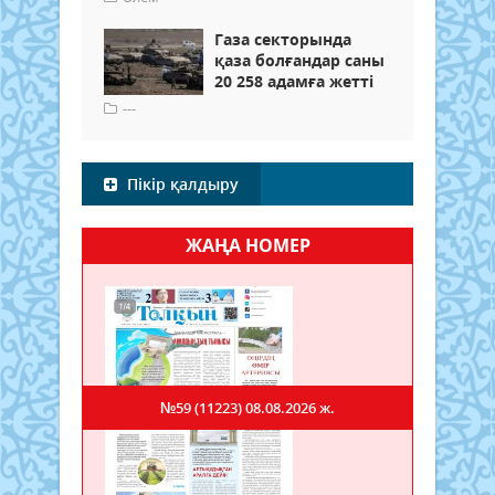
Газа секторында
қаза болғандар саны
20 258 адамға жетті
---
Пікір қалдыру
ЖАҢА НОМЕР
№59 (11223)
08.08.2026 ж.