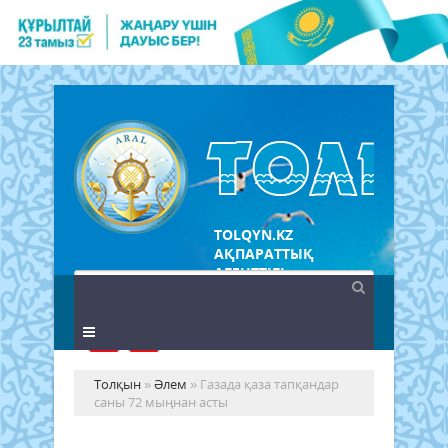
TOLQYN.KZ
АҚПАРАТТЫҚ
АГЕНТТІГІ
Толқын
»
Әлем
» Газада қаза тапқандар
саны 72 мыңнан асты