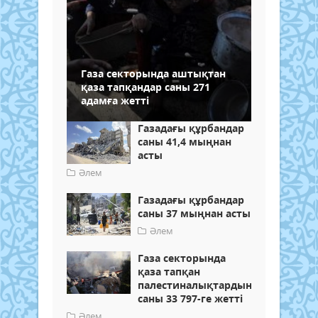
Газа секторында аштықтан
қаза тапқандар саны 271
адамға жетті
Газадағы құрбандар
саны 41,4 мыңнан
асты
Әлем
Газадағы құрбандар
саны 37 мыңнан асты
Әлем
Газа секторында
қаза тапқан
палестиналықтардың
саны 33 797-ге жетті
Әлем