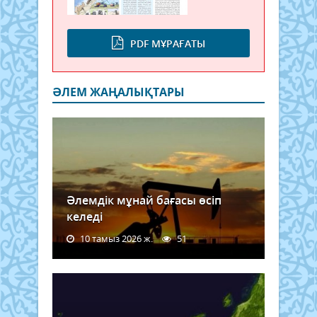
PDF МҰРАҒАТЫ
ӘЛЕМ ЖАҢАЛЫҚТАРЫ
Әлемдік мұнай бағасы өсіп
келеді
10 тамыз 2026 ж.
51