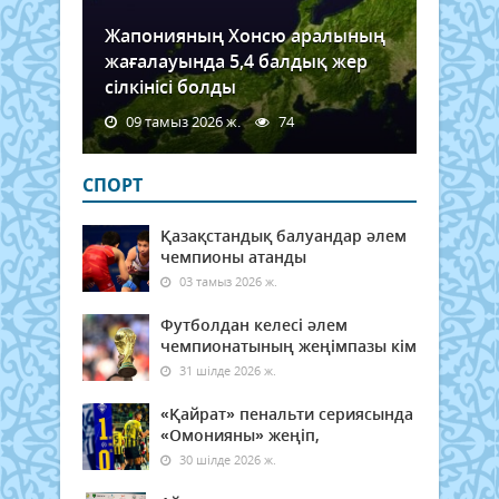
Жапонияның Хонсю аралының
жағалауында 5,4 балдық жер
сілкінісі болды
09 тамыз 2026 ж.
74
СПОРТ
Қазақстандық балуандар әлем
чемпионы атанды
03 тамыз 2026 ж.
Футболдан келесі әлем
чемпионатының жеңімпазы кім
31 шілде 2026 ж.
«Қайрат» пенальти сериясында
«Омонияны» жеңіп,
30 шілде 2026 ж.