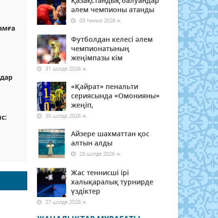
Қазақстандық балуандар
әлем чемпионы атанды
03 тамыз 2026 ж.
амға
Футболдан келесі әлем
чемпионатының
жеңімпазы кім
31 шілде 2026 ж.
ндар
«Қайрат» пенальти
сериясында «Омонияны»
жеңіп,
30 шілде 2026 ж.
с:
Айзере шахматтан қос
алтын алды
28 шілде 2026 ж.
Жас теннисші ірі
халықаралық турнирде
үздіктер
27 шілде 2026 ж.