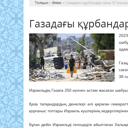
Толқын
»
Әлем
» Газадағы құрбандар саны 37 мыңн
Газадағы құрбанда
202
шабу
адам
Газа
саға
38 п
Израильдің Газаға 250 күннен астам жасаған шабу
Қаза тапқандардың денелері әлі қираған ғимара
қорғаныс топтары Израиль күштерінің кедергілеріне
Бұған дейін Израильді геноцидте айыптаған Халы