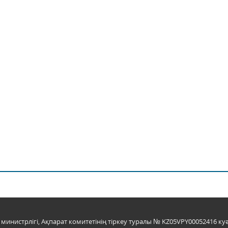
инистрлігі, Ақпарат комитетінің тіркеу туралы № KZ05VPY00052416 куә