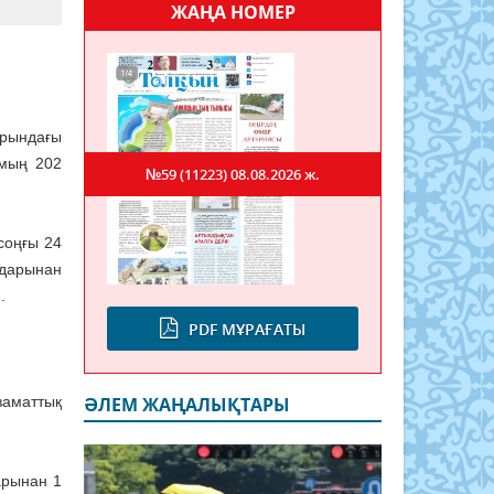
ЖАҢА НОМЕР
рындағы
 мың 202
№59 (11223)
08.08.2026 ж.
соңғы 24
лдарынан
.
PDF МҰРАҒАТЫ
заматтық
ӘЛЕМ ЖАҢАЛЫҚТАРЫ
арынан 1