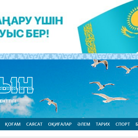
ЕНТТІГІ
ҚОҒАМ
САЯСАТ
ОҚИҒАЛАР
ӘЛЕМ
ТАРИХ
СПОРТ