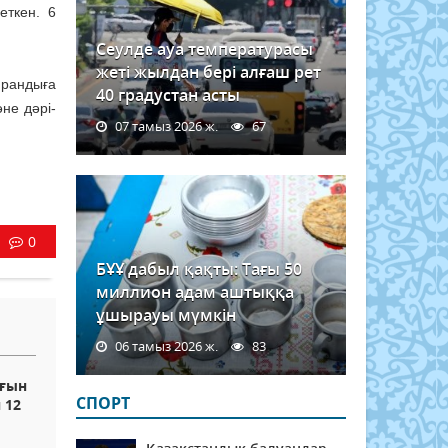
еткен. 6
Сеулде ауа температурасы
жеті жылдан бері алғаш рет
ирандыға
40 градустан асты
не дәрі-
07 тамыз 2026 ж.
67
0
БҰҰ дабыл қақты: Тағы 50
миллион адам аштыққа
ұшырауы мүмкін
06 тамыз 2026 ж.
83
рғын
СПОРТ
 12