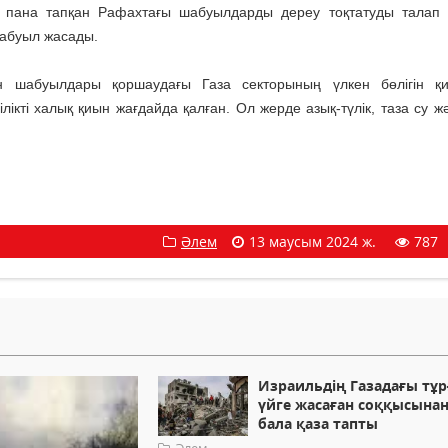
, пана тапқан Рафахтағы шабуылдарды дереу тоқтатуды талап 
шабуыл жасады.
ан шабуылдары қоршаудағы Газа секторының үлкен бөлігін қ
кті халық қиын жағдайда қалған. Ол жерде азық-түлік, таза су жә
Әлем
13 маусым 2024 ж.
787
Израильдің Газадағы тұ
үйге жасаған соққысынан
бала қаза тапты