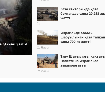
Әлем
Газа секторында қаза
болғандар саны 20 258 ад
жетті
---
Израильде ХАМАС
шабуылынан қаза тапқа
саны 700-ге жетті
алықтардың саны
Әлем
Таяу Шығыстағы қақтығы
Палестина Израильге
зымыран атты
Әлем