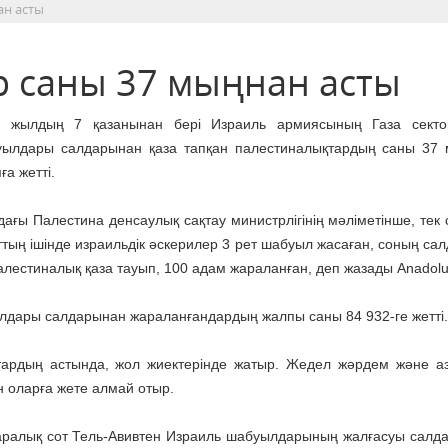
ан асты
р саны 37 мыңнан асты
3 жылдың 7 қазанынан бері Израиль армиясының Газа секто
ылдары салдарынан қаза тапқан палестиналықтардың саны 37
ға жетті.
дағы Палестина денсаулық сақтау министрлігінің мәліметінше, тек 
ттың ішінде израильдік әскерилер 3 рет шабуыл жасаған, соның са
алестиналық қаза тауып, 100 адам жараланған, деп жазады Anadolu
ылдары салдарынан жараланғандардың жалпы саны 84 932-ге жетті.
ттардың астында, жол жиектерінде жатыр. Жедел жәрдем және а
н оларға жете алмай отыр.
қаралық сот Тель-Авивтен Израиль шабуылдарының жалғасуы салд