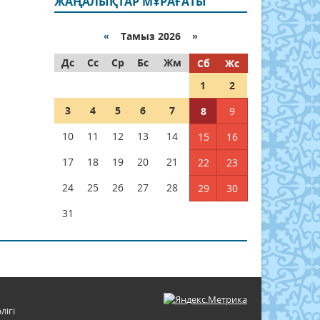
ЖАҢАЛЫҚТАР МҰРАҒАТЫ
«
Тамыз 2026 »
Дс
Сс
Ср
Бс
Жм
Сб
Жс
1
2
3
4
5
6
7
8
9
10
11
12
13
14
15
16
17
18
19
20
21
22
23
24
25
26
27
28
29
30
31
лігі