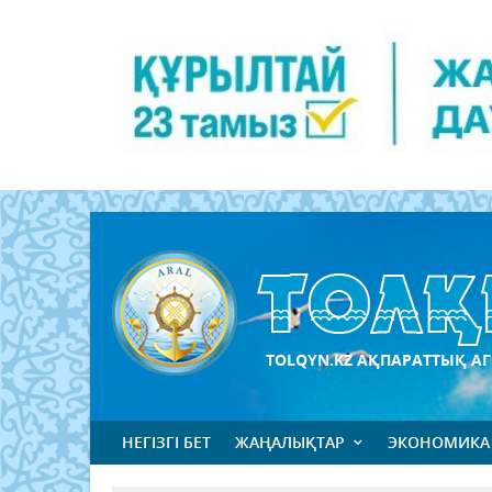
TOLQYN.KZ АҚПАРАТТЫҚ АГ
НЕГІЗГІ БЕТ
ЖАҢАЛЫҚТАР
ЭКОНОМИКА