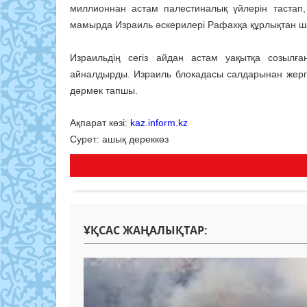
миллионнан астам палестиналық үйлерін тастап
мамырда Израиль әскерилері Рафахқа құрлықтан 
Израильдің сегіз айдан астам уақытқа созылғ
айналдырды. Израиль блокадасы салдарынан жергілі
дәрмек тапшы.
Ақпарат көзі:
kaz.inform.kz
Сурет: ашық дереккөз
ҰҚСАС ЖАҢАЛЫҚТАР: