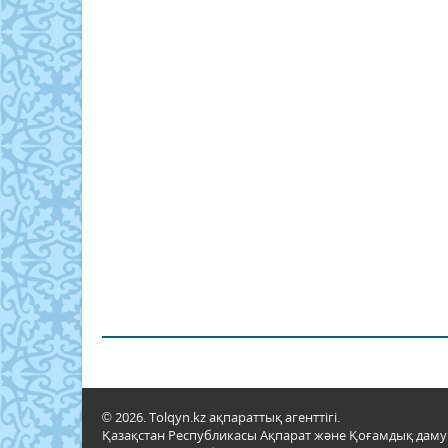
© 2026. Tolqyn.kz ақпараттық агенттігі.
Қазақстан Республикасы Ақпарат және Қоғамдық даму м