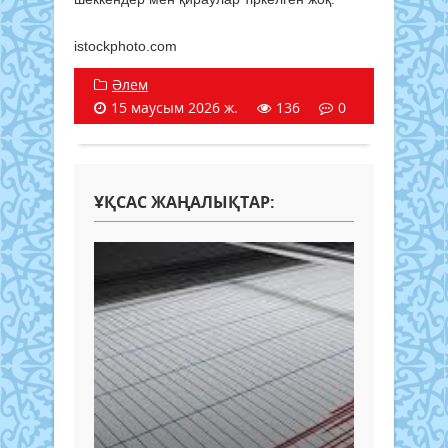
istockphoto.com
Әлем
15 маусым 2026 ж.
136
0
ҰҚСАС ЖАҢАЛЫҚТАР: