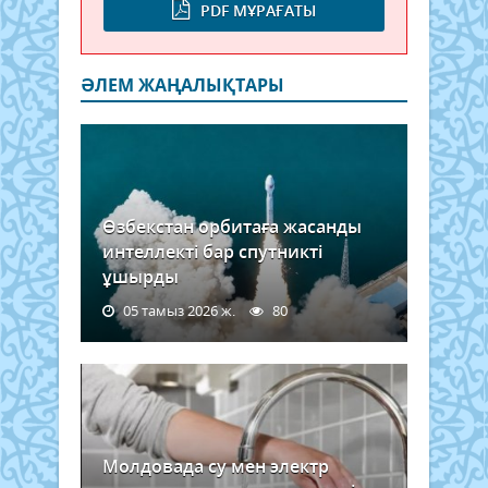
PDF МҰРАҒАТЫ
ӘЛЕМ ЖАҢАЛЫҚТАРЫ
Өзбекстан орбитаға жасанды
интеллекті бар спутникті
ұшырды
05 тамыз 2026 ж.
80
Молдовада су мен электр