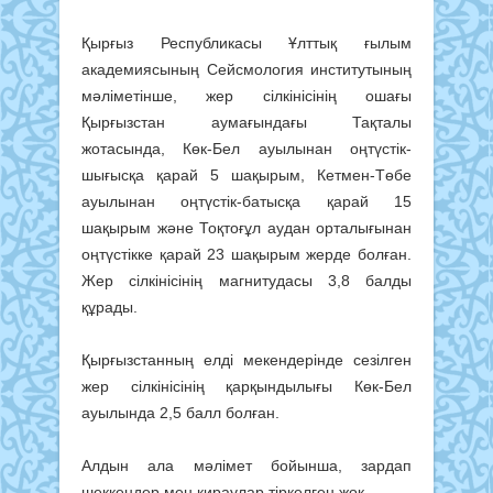
Қырғыз Республикасы Ұлттық ғылым
академиясының Сейсмология институтының
мәліметінше, жер сілкінісінің ошағы
Қырғызстан аумағындағы Тақталы
жотасында, Көк-Бел ауылынан оңтүстік-
шығысқа қарай 5 шақырым, Кетмен-Төбе
ауылынан оңтүстік-батысқа қарай 15
шақырым және Тоқтоғұл аудан орталығынан
оңтүстікке қарай 23 шақырым жерде болған.
Жер сілкінісінің магнитудасы 3,8 балды
құрады.
Қырғызстанның елді мекендерінде сезілген
жер сілкінісінің қарқындылығы Көк-Бел
ауылында 2,5 балл болған.
Алдын ала мәлімет бойынша, зардап
шеккендер мен қираулар тіркелген жоқ.