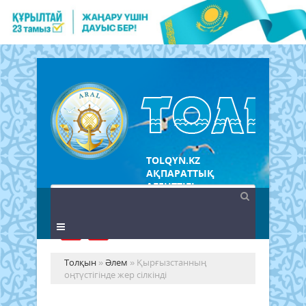
TOLQYN.KZ
АҚПАРАТТЫҚ
АГЕНТТІГІ
Толқын
»
Әлем
» Қырғызстанның
оңтүстігінде жер сілкінді