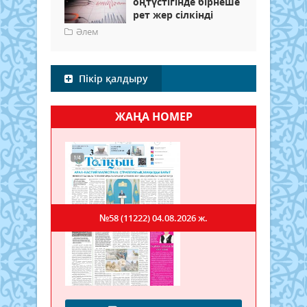
оңтүстігінде бірнеше
рет жер сілкінді
Әлем
Пікір қалдыру
ЖАҢА НОМЕР
№58 (11222)
04.08.2026 ж.