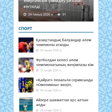
энергиясын үнемдеу режимі
енгізілді
04 тамыз 2026 ж.
91
СПОРТ
Қазақстандық балуандар әлем
чемпионы атанды
03 тамыз 2026 ж.
Футболдан келесі әлем
чемпионатының жеңімпазы кім
31 шілде 2026 ж.
«Қайрат» пенальти сериясында
«Омонияны» жеңіп,
30 шілде 2026 ж.
Айзере шахматтан қос алтын
алды
28 шілде 2026 ж.