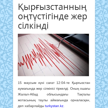
Қырғызстанның
оңтүстігінде жер
сілкінді
15 маусым күні сағат 12:04-те Қырғызстан
аумағында жер сілкінісі тіркелді. Оның ошағы
Жалал-Абад облысындағы Тақталы
жотасының таулы аймағында орналасқан,
деп хабарлайды
turkystan.kz.