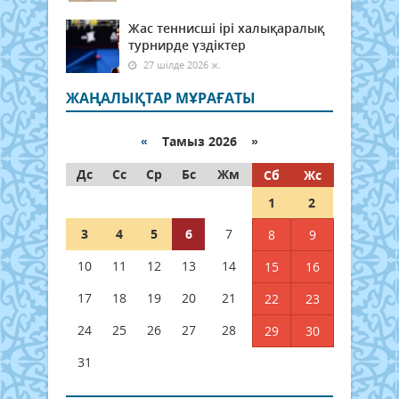
Жас теннисші ірі халықаралық
турнирде үздіктер
27 шілде 2026 ж.
ЖАҢАЛЫҚТАР МҰРАҒАТЫ
«
Тамыз 2026 »
Дс
Сс
Ср
Бс
Жм
Сб
Жс
1
2
3
4
5
6
7
8
9
10
11
12
13
14
15
16
17
18
19
20
21
22
23
24
25
26
27
28
29
30
31