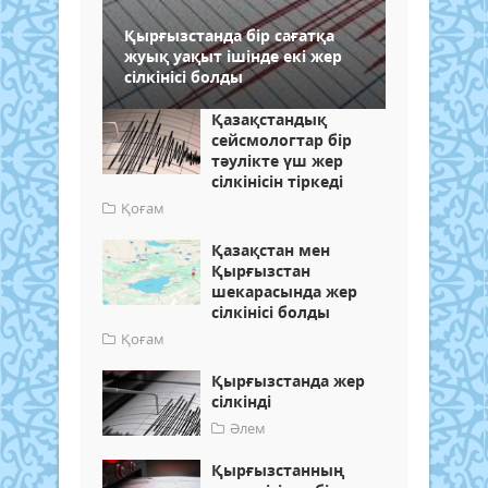
Қырғызстанда бір сағатқа
жуық уақыт ішінде екі жер
сілкінісі болды
Қазақстандық
сейсмологтар бір
тәулікте үш жер
сілкінісін тіркеді
Қоғам
Қазақстан мен
Қырғызстан
шекарасында жер
сілкінісі болды
Қоғам
Қырғызстанда жер
сілкінді
Әлем
Қырғызстанның