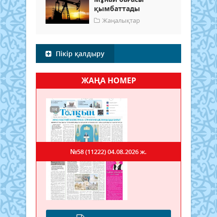
қымбаттады
Жаңалықтар
Пікір қалдыру
ЖАҢА НОМЕР
№58 (11222)
04.08.2026 ж.