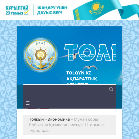
TOLQYN.KZ
АҚПАРАТТЫҚ
АГЕНТТІГІ
Толқын
»
Экономика
» Мұнай қоры
бойынша Қазақстан әлемде 11-орынға
тұрақтады