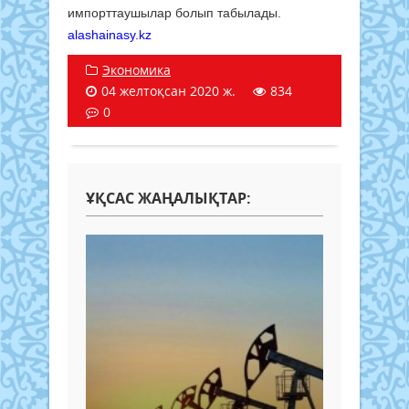
импорттаушылар болып табылады.
alashainasy.kz
Экономика
04 желтоқсан 2020 ж.
834
0
ҰҚСАС ЖАҢАЛЫҚТАР: