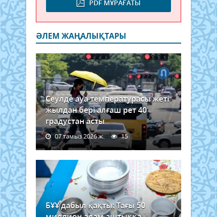
PDF МҰРАҒАТЫ
ӘЛЕМ ЖАҢАЛЫҚТАРЫ
Сеулде ауа температурасы жеті
жылдан бері алғаш рет 40
градустан асты
07 тамыз 2026 ж.
15
БҰҰ дабыл қақты: Тағы 50
миллион адам аштыққа