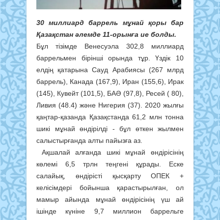
30 миллиард баррель мұнай қоры бар
Қазақстан әлемде 11-орынға ие болды.
Бұл тізімде Венесуэла 302,8 миллиард
баррельмен бірінші орында тұр. Үздік 10
елдің қатарына Сауд Арабиясы (267 млрд
баррель), Канада (167,9), Иран (155,6), Ирак
(145), Кувейт (101,5), БАӘ (97,8), Ресей ( 80),
Ливия (48.4) және Нигерия (37). 2020 жылғы
қаңтар-қазанда Қазақстанда 61,2 млн тонна
шикі мұнай өндірілді - бұл өткен жылмен
салыстырғанда алты пайызға аз.
Ақшалай алғанда шикі мұнай өндірісінің
көлемі 6,5 трлн теңгені құрады. Еске
салайық, өндірісті қысқарту ОПЕК +
келісімдері бойынша қарастырылған, ол
мамыр айында мұнай өндірісінің үш ай
ішінде күніне 9,7 миллион баррельге