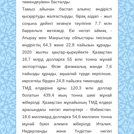
төмендеуімен басталды.
Тамыз айынан бастап альянс өндірісті
қысқартуды жалғастырды, бірақ аздап - жыл
соңына дейінгі кезеңге тәулігіне 7,7 млн
баррельге жеткізеді. Екі негізгі аймақ -
Атырау мен Маңғыстау облыстары тиісінше
өндірістің 64,3 және 22,8 пайызын құрады.
2020 жылғы қаңтар-қыркүйекте Қазақстан
18,7 млрд долларға 55 млн тонна мұнай
экспорттады. Өсім физикалық мәнде 7,6
пайызды құрады, ақшалай түрде керісінше,
көрсеткіш бірден 24,8 пайызға төмендеді.
ТМД елдеріне құны 120,3 млн доллар
болатын 439,4 мың тонна шикі мұнай
жіберілді. Қазақстан мұнайының ТМД елдері
арасындағы негізгі импортері - Өзбекстан.
18,6 миллиард долларға 54,6 миллион тонна
мұнай бүкіл әлемге жіберілді. Италия,
Нидерланды және Үндістан негізгі