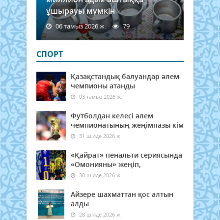
ұшырауы мүмкін
06 тамыз 2026 ж.
79
СПОРТ
Қазақстандық балуандар әлем
чемпионы атанды
03 тамыз 2026 ж.
Футболдан келесі әлем
чемпионатының жеңімпазы кім
31 шілде 2026 ж.
«Қайрат» пенальти сериясында
«Омонияны» жеңіп,
30 шілде 2026 ж.
Айзере шахматтан қос алтын
алды
28 шілде 2026 ж.