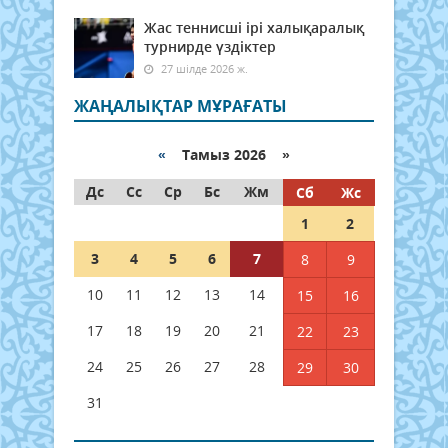
Жас теннисші ірі халықаралық
турнирде үздіктер
27 шілде 2026 ж.
ЖАҢАЛЫҚТАР МҰРАҒАТЫ
«
Тамыз 2026 »
Дс
Сс
Ср
Бс
Жм
Сб
Жс
1
2
3
4
5
6
7
8
9
10
11
12
13
14
15
16
17
18
19
20
21
22
23
24
25
26
27
28
29
30
31