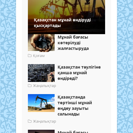
Қазақстан мұнай өндіруді
қысқартады
Мұнай бағасы
көтерілуді
жалғастыруда
Қоғам
Қазақстан тәулігіне
қанша мұнай
өндіреді?
Жаңалықтар
Қазақстанда
төртінші мұнай
өңдеу зауыты
салынады
Жаңалықтар
Мұнай бағасы