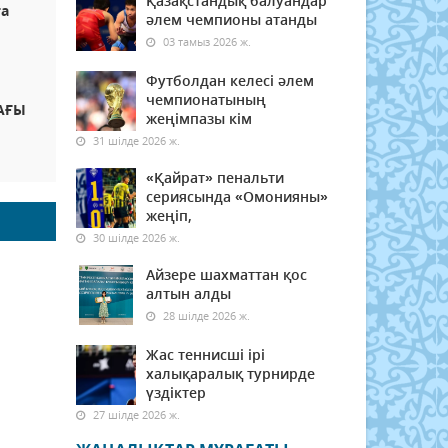
Қазақстандық балуандар
ға
әлем чемпионы атанды
03 тамыз 2026 ж.
Футболдан келесі әлем
чемпионатының
АҒЫ
жеңімпазы кім
31 шілде 2026 ж.
«Қайрат» пенальти
сериясында «Омонияны»
жеңіп,
30 шілде 2026 ж.
Айзере шахматтан қос
алтын алды
28 шілде 2026 ж.
Жас теннисші ірі
халықаралық турнирде
үздіктер
27 шілде 2026 ж.