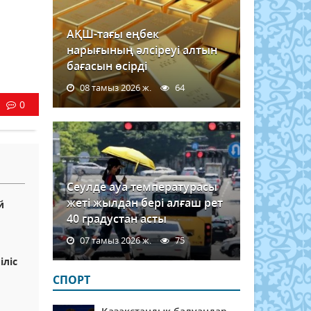
АҚШ-тағы еңбек
нарығының әлсіреуі алтын
бағасын өсірді
08 тамыз 2026 ж.
64
0
Сеулде ауа температурасы
жеті жылдан бері алғаш рет
й
40 градустан асты
07 тамыз 2026 ж.
75
іліс
СПОРТ