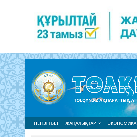
TOLQYN.KZ АҚПАРАТТЫҚ АГ
НЕГІЗГІ БЕТ
ЖАҢАЛЫҚТАР
ЭКОНОМИКА