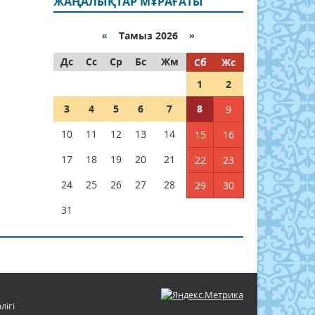
ЖАҢАЛЫҚТАР МҰРАҒАТЫ
«
Тамыз 2026 »
Дс
Сс
Ср
Бс
Жм
Сб
Жс
1
2
3
4
5
6
7
8
9
10
11
12
13
14
15
16
17
18
19
20
21
22
23
24
25
26
27
28
29
30
31
лігі