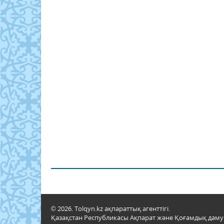
© 2026. Tolqyn.kz ақпараттық агенттігі.
Қазақстан Республикасы Ақпарат және Қоғамдық даму м