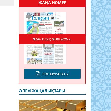
ЖАҢА НОМЕР
і
№59 (11223)
08.08.2026 ж.
PDF МҰРАҒАТЫ
ӘЛЕМ ЖАҢАЛЫҚТАРЫ