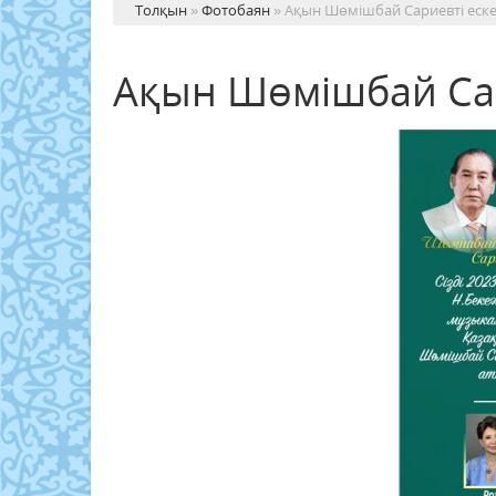
Толқын
»
Фотобаян
» Ақын Шөмішбай Сариевті еске 
Ақын Шөмішбай Сари