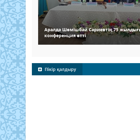
Аралда Шөмішбай Сариевтің 75 жылдығ
конференция өтті
Пікір қалдыру