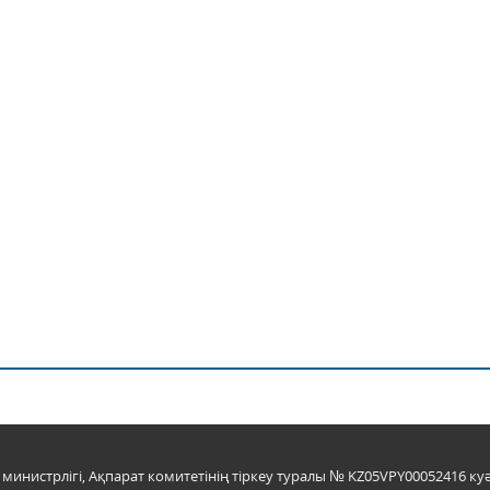
инистрлігі, Ақпарат комитетінің тіркеу туралы № KZ05VPY00052416 куә