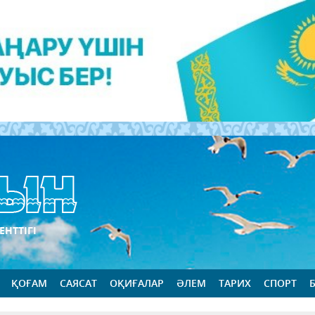
ЕНТТІГІ
ҚОҒАМ
САЯСАТ
ОҚИҒАЛАР
ӘЛЕМ
ТАРИХ
СПОРТ