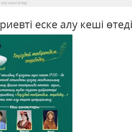
алу кеші өтеді
евті еске алу кеші өтед