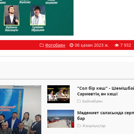
Фотобаян
06 қазан 2023 ж.
7 932
"Сол бір кеш" - Шөмішба
Сариевтің ән кеші
Бейнебаян
Мәдениет саласында серп
бар
Жаңалықтар