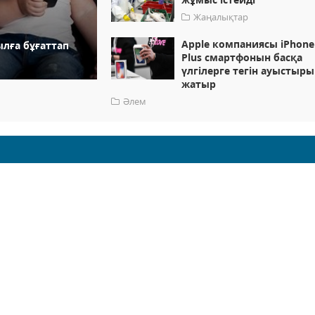
Жаңалықтар
Apple компаниясы iPhone
лға бұғаттап
Plus смартфонын басқа
үлгілерге тегін ауыстыр
жатыр
Әлем