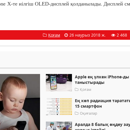
one X-те иілгіш OLED-дисплей қолданылады. Дисплей с
Қоғам
26 наурыз 2018 ж.
2 468
Apple ең үлкен iPhone-ды
таныстырады
Қоғам
Ең көп радиация тарата
15 смартфон
Оқиғалар
Аралда 8 балық өңдеу з
жұмыс істейді