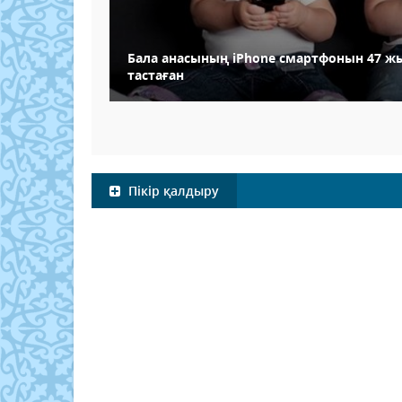
Бала анасының iPhone смартфонын 47 жы
тастаған
Пікір қалдыру