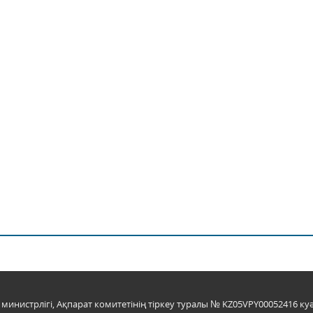
инистрлігі, Ақпарат комитетінің тіркеу туралы № KZ05VPY00052416 куә