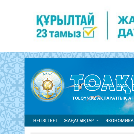
TOLQYN.KZ АҚПАРАТТЫҚ АГ
НЕГІЗГІ БЕТ
ЖАҢАЛЫҚТАР
ЭКОНОМИКА