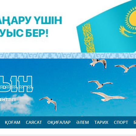
ЕНТТІГІ
ҚОҒАМ
САЯСАТ
ОҚИҒАЛАР
ӘЛЕМ
ТАРИХ
СПОРТ