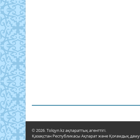
© 2026. Tolqyn.kz ақпараттық агенттігі.
Қазақстан Республикасы Ақпарат және Қоғамдық даму м