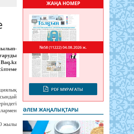
ЖАҢА НОМЕР
e
№58 (11222)
04.08.2026 ж.
шылып-
аруды
Baq.kz
сілтеме
PDF МҰРАҒАТЫ
циялық
сындай
ріндегі
ӘЛЕМ ЖАҢАЛЫҚТАРЫ
ялармен
0 жылы