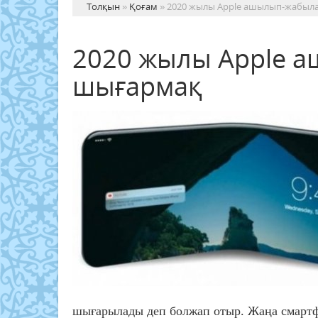
Толқын
»
Қоғам
» 2020 жылы Apple ашылып-жабыл
2020 жылы Apple 
шығармақ
шығарылады деп болжап отыр. Жаңа смартф