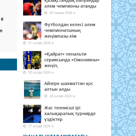
Қазақстандық балуандар
әлем чемпионы атанды
03 тамыз 2026 ж.
 6
Футболдан келесі әлем
чемпионатының
ып
жеңімпазы кім
31 шілде 2026 ж.
«Қайрат» пенальти
сериясында «Омонияны»
жеңіп,
30 шілде 2026 ж.
Айзере шахматтан қос
алтын алды
28 шілде 2026 ж.
Жас теннисші ірі
халықаралық турнирде
үздіктер
27 шілде 2026 ж.