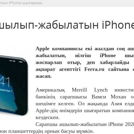
атын iPhone шығармақ
ашылып-жабылатын iPhon
Apple компаниясы екі жылдан соң а
жабылатын, иілгіш iPhone шығ
жоспарлап отыр, деп хабарлайды 
ақпарат агенттігі Ferra.ru сайтына 
жасап.
Америкалық Merrill Lynch инвести
банкінің сарапшысы Вамси Мохан о
шешімге келген. Ол жақында Азия елде
Apple-дің өнімдерін шығаратын компани
кездескен.
Сарапшы ашылып-жабылатын iPhone 202
он планшеттердің орнын басуы мүмкін.