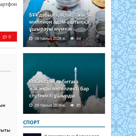
мартфон
БҰҰ дабыл қақты: Тағы 50
миллион адам аштыққа
ұшырауы мүмкін
0
06 тамыз 2026 ж.
64
Өзбекстан орбитаға
жасанды интеллекті бар
спутникті ұшырды
тын
05 тамыз 2026 ж.
85
СПОРТ
ауыты