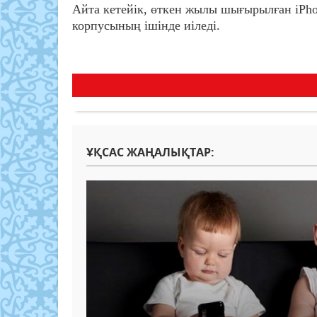
Айта кетейік, өткен жылы шығырылған iPh
корпусының ішінде иіледі.
ҰҚСАС ЖАҢАЛЫҚТАР: