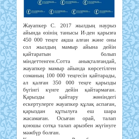
Жауапкер С. 2017 жылдың наурыз
айында өзінің танысы И-ден қарызға
450 000 теңге ақша алған және оны
сол жылдың мамыр айына дейін
қайтаратын болып
міндеттенген.Сотта анықталғандай,
жауапкер мамыр айында көрсетілген
соманың 100 000 теңгесін қайтарады,
ал қалған 350 000 теңге қарызды
бүгінгі күнге дейін қайтармаған.
Қарызды қайтару жөніндегі
ескертулерге жауапкер құлақ аспаған,
қарыздан құтылуға еш шара
жасамаған. Осыған орай, талап
қоюшы сотқа талап арызбен жүгінуге
мәжбүр болған.