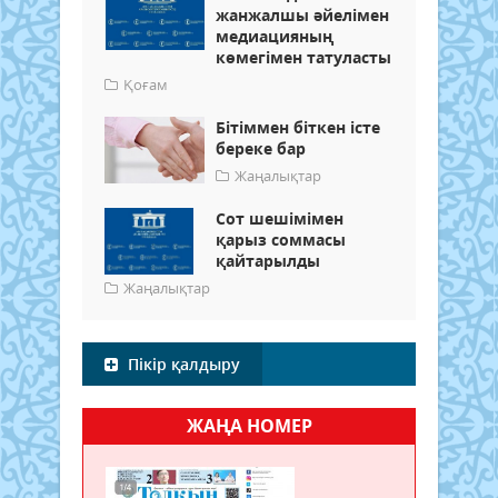
жанжалшы әйелімен
медиацияның
көмегімен татуласты
Қоғам
Бітіммен біткен істе
береке бар
Жаңалықтар
Сот шешімімен
қарыз соммасы
қайтарылды
Жаңалықтар
Пікір қалдыру
ЖАҢА НОМЕР