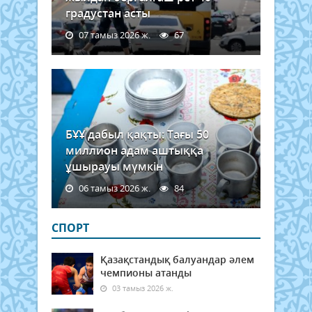
градустан асты
07 тамыз 2026 ж.
67
БҰҰ дабыл қақты: Тағы 50
миллион адам аштыққа
ұшырауы мүмкін
06 тамыз 2026 ж.
84
СПОРТ
Қазақстандық балуандар әлем
чемпионы атанды
03 тамыз 2026 ж.