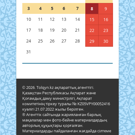
3
4
5
6
7
8
9
10
11
12
13
14
15
16
17
18
19
20
21
22
23
24
25
26
27
28
29
30
31
© 2026. Tolqyn.kz ақпараттық агенттігі.
Қазақстан Республикасы Ақпарат және
Қоғамдық даму министрлігі, Ақпарат
комитетінің тіркеу туралы № KZ05VPY00052416
куәлігі 21.07.2022 жылы берілген.
® Агенттік сайтында жарияланған барлық
мақалалар мен фото-бейне материалдардың
авторлық құқықтары қорғалған.
Материалдарды пайдаланған жағдайда сілтеме