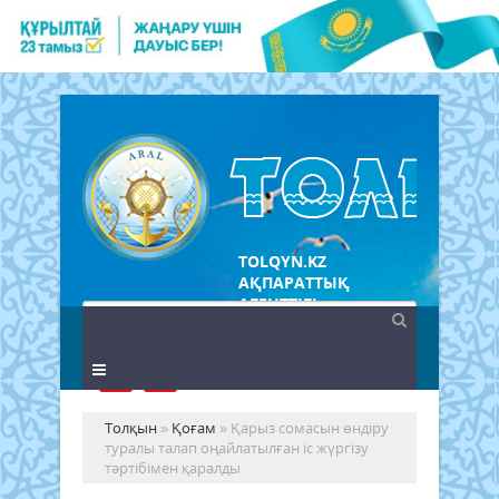
TOLQYN.KZ
АҚПАРАТТЫҚ
АГЕНТТІГІ
Толқын
»
Қоғам
» Қарыз сомасын өндіру
туралы талап оңайлатылған іс жүргізу
тәртібімен қаралды