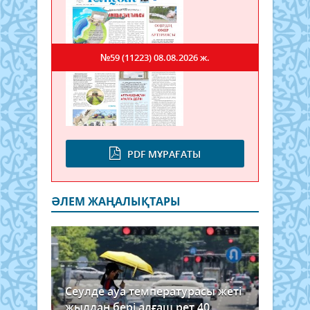
№59 (11223)
08.08.2026 ж.
PDF МҰРАҒАТЫ
ӘЛЕМ ЖАҢАЛЫҚТАРЫ
Сеулде ауа температурасы жеті
жылдан бері алғаш рет 40