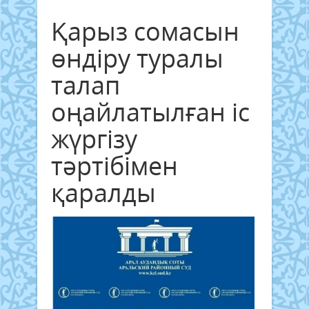
Қарыз сомасын
өндіру туралы
талап
оңайлатылған іс
жүргізу
тәртібімен
қаралды