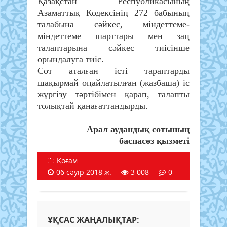
Қазақстан Республикасының
Азаматтық Кодексінің 272 бабының
талабына сәйкес, міндеттеме-
міндеттеме шарттары мен заң
талаптарына сәйкес тиісінше
орындалуға тиіс.
Сот аталған істі тараптарды
шақырмай оңайлатылған (жазбаша) іс
жүргізу тәртібімен қарап, талапты
толықтай қанағаттандырды.
Арал аудандық сотының
баспасөз қызметі
Қоғам
06 сәуір 2018 ж.
3 008
0
ҰҚСАС ЖАҢАЛЫҚТАР: