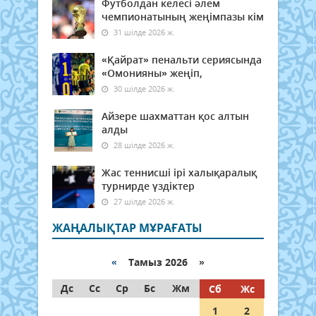
Футболдан келесі әлем
чемпионатының жеңімпазы кім
31 шілде 2026 ж.
«Қайрат» пенальти сериясында
«Омонияны» жеңіп,
30 шілде 2026 ж.
Айзере шахматтан қос алтын
алды
28 шілде 2026 ж.
Жас теннисші ірі халықаралық
турнирде үздіктер
27 шілде 2026 ж.
ЖАҢАЛЫҚТАР МҰРАҒАТЫ
«
Тамыз 2026 »
Дс
Сс
Ср
Бс
Жм
Сб
Жс
1
2