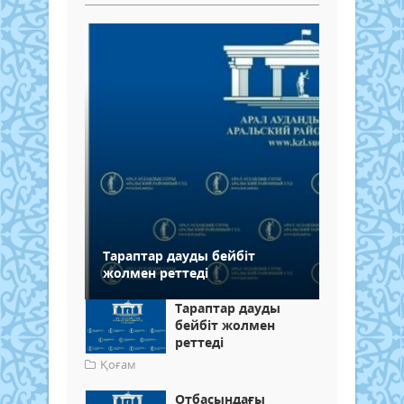
Тараптар дауды бейбіт
жолмен реттеді
Тараптар дауды
бейбіт жолмен
реттеді
Қоғам
Отбасындағы