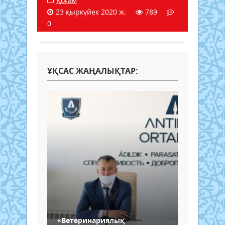
Қоғам
23 қыркүйек 2020 ж.
789
0
ҰҚСАС ЖАҢАЛЫҚТАР:
«Ветеринариялық