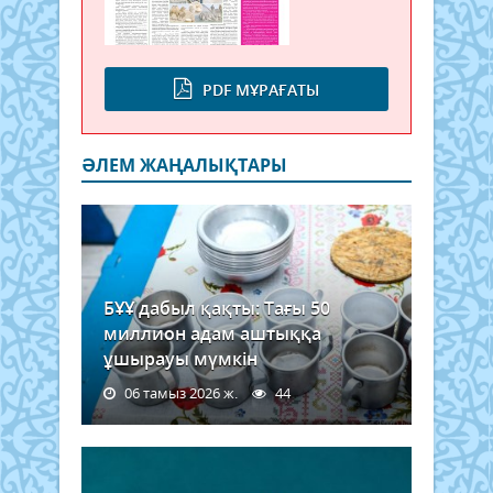
PDF МҰРАҒАТЫ
ӘЛЕМ ЖАҢАЛЫҚТАРЫ
БҰҰ дабыл қақты: Тағы 50
миллион адам аштыққа
ұшырауы мүмкін
06 тамыз 2026 ж.
44