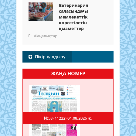
Ветеринария
саласындағы
мемлекеттік
көрсетілетін
қызметтер
Жаңалықтар
Пікір қалдыру
ЖАҢА НОМЕР
№58 (11222)
04.08.2026 ж.