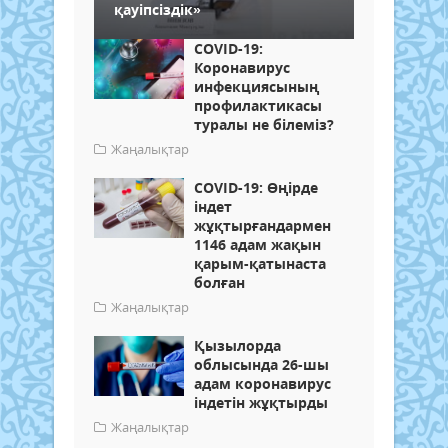
қауіпсіздік»
COVID-19:
Коронавирус
инфекциясының
профилактикасы
туралы не білеміз?
Жаңалықтар
COVID-19: Өңірде
індет
жұқтырғандармен
1146 адам жақын
қарым-қатынаста
болған
Жаңалықтар
Қызылорда
облысында 26-шы
адам коронавирус
індетін жұқтырды
Жаңалықтар