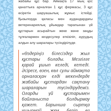
жабайы құс бар. Аймақта 17 мың қос
қанаттыға арналған 1 құс фермасы, 3 құс
өсіретін шаруашылық жұмыс істейді.
Қызылорда қаласы мен аудандардағы
ветеринариялық ұйымдар тарапынан үй
құстарын асырайтын жеке және заңды
тұлғалармен кездесулер өткізіліп, аурудың
алдын алу шаралары түсіндірілуде.
«Өздеріңіз білесіздер жыл
құстары болады. Мезгілге
қарай ұшып келеді, кетеді.
Әсіресе, өзен, көл сулы аймақта
орналасқан елді мекендерде
жабайы құстардан сақтану
шараларын түсіндірудеміз.
Оларды үй құстарымен
байланыста болдырмау
қажет. Барынша сыртқа
ұшырмай, жем беріп өз