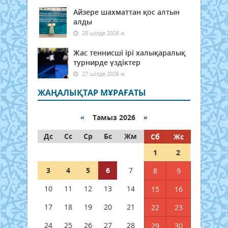
Айзере шахматтан қос алтын
алды
28 шілде 2026 ж.
Жас теннисші ірі халықаралық
турнирде үздіктер
27 шілде 2026 ж.
ЖАҢАЛЫҚТАР МҰРАҒАТЫ
«
Тамыз 2026 »
Дс
Сс
Ср
Бс
Жм
Сб
Жс
1
2
3
4
5
6
7
8
9
10
11
12
13
14
15
16
17
18
19
20
21
22
23
24
25
26
27
28
29
30