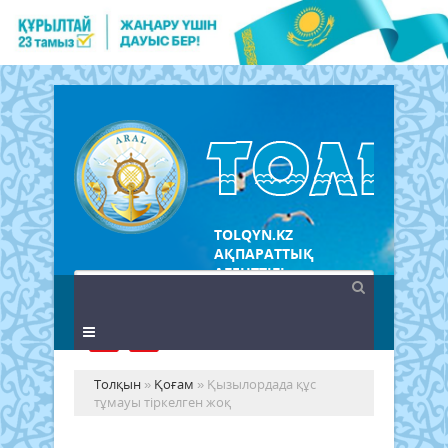
TOLQYN.KZ
АҚПАРАТТЫҚ
АГЕНТТІГІ
Толқын
»
Қоғам
» Қызылордада құс
тұмауы тіркелген жоқ