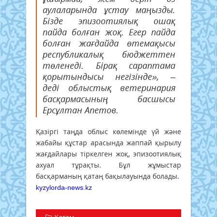
аулаларында ұстау маңызды.
Бізде эпизоотиялық ошақ
пайда болған жоқ. Егер пайда
болған жағдайда өтемақысы
республикалық бюджеттен
төленеді. Бірақ сараптама
қорытындысы негізінде», –
деді облыстық ветеринария
басқармасының басшысы
Ерсұлтан Апетов.
Қазіргі таңда облыс көлемінде үй және
жабайы құстар арасында жаппай қырылу
жағдайлары тіркелген жоқ, эпизоотиялық
ахуал тұрақты. Бұл жұмыстар
басқарманың қатаң бақылауында болады.
kyzylorda-news.kz