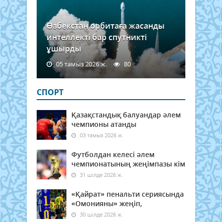
Өзбекстан орбитаға жасанды
интеллекті бар спутникті
ұшырды
05 тамыз 2026 ж.
80
СПОРТ
Қазақстандық балуандар әлем
чемпионы атанды
03 тамыз 2026 ж.
Футболдан келесі әлем
чемпионатының жеңімпазы кім
31 шілде 2026 ж.
«Қайрат» пенальти сериясында
«Омонияны» жеңіп,
30 шілде 2026 ж.