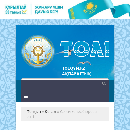
TOLQYN.KZ
АҚПАРАТТЫҚ
АГЕНТТІГІ
Толқын
»
Қоғам
» Саяси кеңес бюросы
өтті