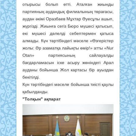
отырысы болып өтті. Аталған жиынды
партияның аудандық филиалының төрағасы,
аудан әкімі Оразбаев Мұхтар Әуесұлы ашып,
жүргізді. Жиынға сегіз Бюро мүшесі қатысып,
екі мүшесі дәлелді себептермен қатыса
алмады. Күн тәртібіндегі мәселе «Өзгерістер
жолы: Әр азаматқа лайықты өмір!» атты «Nur
Otan» партиясының сайлауалды
бағдарламасын іске асыру жөніндегі Арал
ауданы бойынша Жол картасы бір ауыздан
бекітілді.
Күн тәртібіндегі мәселе бойынша тиісті қаулы
қабылданды.
"Толқын" ақпарат