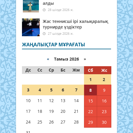
алды
28 шілде 2026 ж.
Жас теннисші ірі халықаралық
турнирде үздіктер
27 шілде 2026 ж.
ЖАҢАЛЫҚТАР МҰРАҒАТЫ
«
Тамыз 2026 »
Дс
Сс
Ср
Бс
Жм
Сб
Жс
1
2
3
4
5
6
7
8
9
10
11
12
13
14
15
16
17
18
19
20
21
22
23
24
25
26
27
28
29
30
31