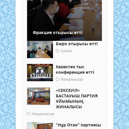
Фракция отырысы өтті
Бюро отырысы өтті
Қоғам
Кезектен тыс
конференция өтті
Жаңалықтар
«СЕКСЕУІЛ»
БАСТАУЫШ ПАРТИЯ
ҰЙЫМЫНЫҢ
ЖИНАЛЫСЫ
Жаңалықтар
"Нұр Отан" партиясы