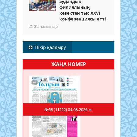
аудандық
филиялының
кезектен тыс XXVI
конференциясы өтті
Жаңалықтар
Пікір қалдыру
ЖАҢА НОМЕР
№58 (11222)
04.08.2026 ж.