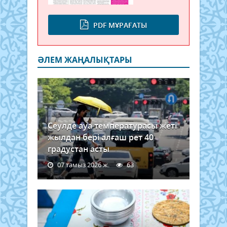
PDF МҰРАҒАТЫ
ӘЛЕМ ЖАҢАЛЫҚТАРЫ
Сеулде ауа температурасы жеті
жылдан бері алғаш рет 40
градустан асты
07 тамыз 2026 ж.
63