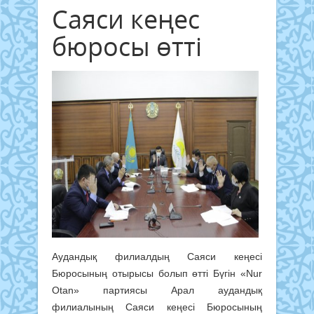
Саяси кеңес
бюросы өтті
Аудандық филиалдың Саяси кеңесі
Бюросының отырысы болып өтті Бүгін «Nur
Otan» партиясы Арал аудандық
филиалының Саяси кеңесі Бюросының