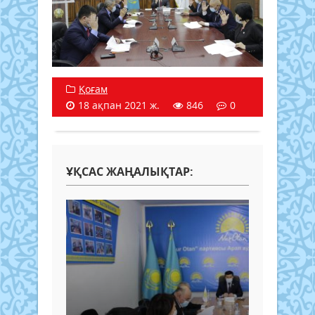
Қоғам
18 ақпан 2021 ж.
846
0
ҰҚСАС ЖАҢАЛЫҚТАР: