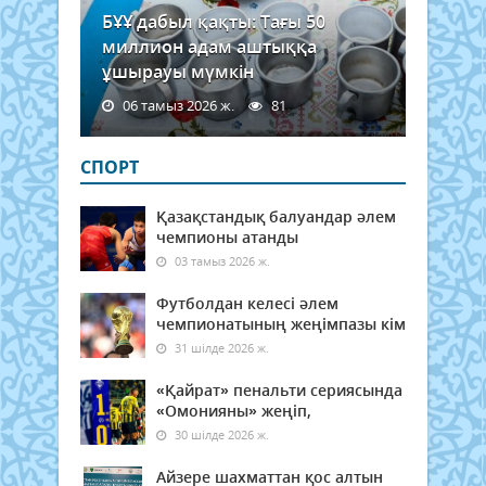
БҰҰ дабыл қақты: Тағы 50
миллион адам аштыққа
ұшырауы мүмкін
06 тамыз 2026 ж.
81
СПОРТ
Қазақстандық балуандар әлем
чемпионы атанды
03 тамыз 2026 ж.
Футболдан келесі әлем
чемпионатының жеңімпазы кім
31 шілде 2026 ж.
«Қайрат» пенальти сериясында
«Омонияны» жеңіп,
30 шілде 2026 ж.
Айзере шахматтан қос алтын