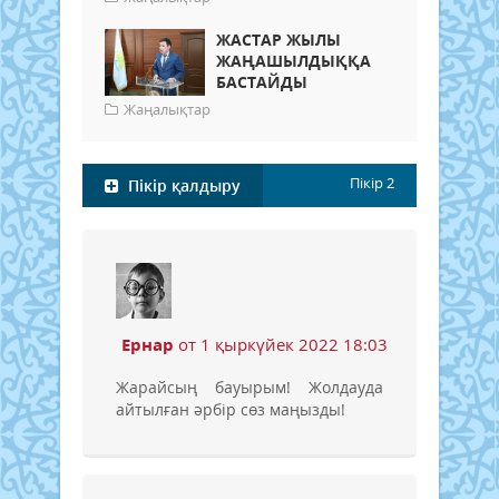
ЖАСТАР ЖЫЛЫ
ЖАҢАШЫЛДЫҚҚА
БАСТАЙДЫ
Жаңалықтар
Пікір
2
Пікір қалдыру
Ернар
от 1 қыркүйек 2022 18:03
Жарайсың бауырым! Жолдауда
айтылған әрбір сөз маңызды!