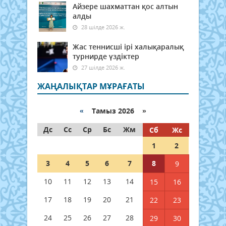
Айзере шахматтан қос алтын
алды
28 шілде 2026 ж.
Жас теннисші ірі халықаралық
турнирде үздіктер
27 шілде 2026 ж.
ЖАҢАЛЫҚТАР МҰРАҒАТЫ
«
Тамыз 2026 »
Дс
Сс
Ср
Бс
Жм
Сб
Жс
1
2
3
4
5
6
7
8
9
10
11
12
13
14
15
16
17
18
19
20
21
22
23
24
25
26
27
28
29
30