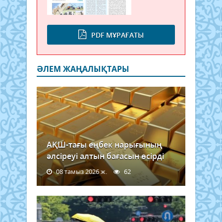
PDF МҰРАҒАТЫ
ӘЛЕМ ЖАҢАЛЫҚТАРЫ
АҚШ-тағы еңбек нарығының
әлсіреуі алтын бағасын өсірді
08 тамыз 2026 ж.
62