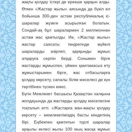
жақты қолдау істері де ерекше қарқын алды.
Өткен «Жастар жылы» аясында да бүкіл ел
бойынша 300-ден астам республикалық іс-
шаралар жүзеге асырылған болатын.
Сондай-ақ бұл шаралармен 2 миллионнан
астам жас қамтылды. Иә, «Жастар жылы»
жастар саясаты төңірегінде жүйелі
шараларды әзірлеп, қарқынды жұмыс
атқаруға серпін берді. Сонымен бірге
жастарды жұмыспен, үймен қамтамасыз ету
жұмыстарымен бірге, жас отбасыларға
қолдау көрсету, сапалы білім мәселесі де күн
тәртібінен түскен емес.
Бүгін Мемлекет басшысы Қазақстан халқына
жолдауында да жастарды қолдау мәселесіне
тоқталып өтті. «Жастарға жан-жақты қолдау
көрсету – мемлекетіміздің басты міндетінің
бірі. Еңбекпен қамтитын түрлі шаралар
арқылы келесі жылы 100 мың жасқа жұмыс