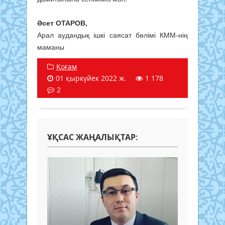
Әсет ОТАРОВ,
Арал аудандық ішкі саясат бөлімі КММ-нің
маманы
Қоғам
01 қыркүйек 2022 ж.
1 178
2
ҰҚСАС ЖАҢАЛЫҚТАР: