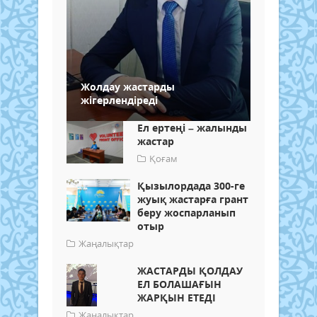
Жолдау жастарды
жігерлендіреді
Ел ертеңі – жалынды
жастар
Қоғам
Қызылордада 300-ге
жуық жастарға грант
беру жоспарланып
отыр
Жаңалықтар
ЖАСТАРДЫ ҚОЛДАУ
ЕЛ БОЛАШАҒЫН
ЖАРҚЫН ЕТЕДІ
Жаңалықтар