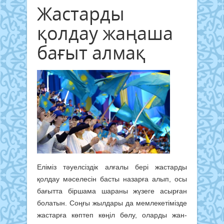
Жастарды
қолдау жаңаша
бағыт алмақ
Еліміз тәуелсіздік алғалы бері жастарды
қолдау мәселесін басты назарға алып, осы
бағытта біршама шараны жүзеге асырған
болатын. Соңғы жылдары да мемлекетімізде
жастарға көптеп көңіл бөлу, оларды жан-