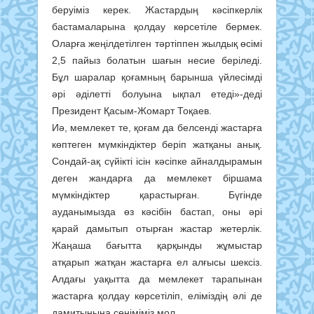
беруіміз керек. Жастардың кәсіпкерлік
бастамаларына қолдау көрсетіле бермек.
Оларға жеңілдетілген тәртіппен жылдық өсімі
2,5 пайыз болатын шағын несие беріледі.
Бұл шаралар қоғамның барынша үйлесімді
әрі әділетті болуына ықпал етеді»-деді
Президент Қасым-Жомарт Тоқаев.
Иә, мемлекет те, қоғам да белсенді жастарға
көптеген мүмкіндіктер беріп жатқаны анық.
Сондай-ақ сүйікті ісін кәсіпке айналдырамын
деген жандарға да мемлекет біршама
мүмкіндіктер қарастырған. Бүгінде
ауданымызда өз кәсібін бастап, оны әрі
қарай дамытып отырған жастар жетерлік.
Жаңаша бағытта қарқынды жұмыстар
атқарып жатқан жастарға ел алғысы шексіз.
Алдағы уақытта да мемлекет тарапынан
жастарға қолдау көрсетіліп, еліміздің әлі де
дамитынына сеніміміз мол.