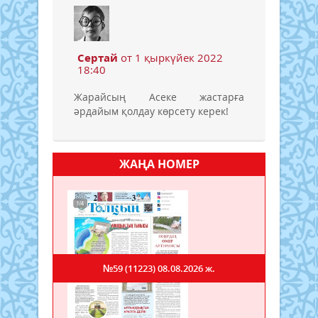
Сертай
от 1 қыркүйек 2022
18:40
Жарайсың Асеке жастарға
әрдайым қолдау көрсету керек!
ЖАҢА НОМЕР
№59 (11223)
08.08.2026 ж.