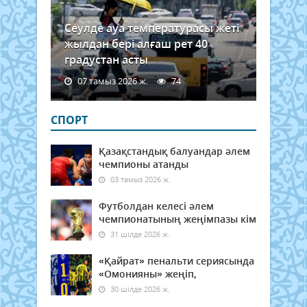
Сеулде ауа температурасы жеті
жылдан бері алғаш рет 40
градустан асты
07 тамыз 2026 ж.
74
СПОРТ
Қазақстандық балуандар әлем
чемпионы атанды
03 тамыз 2026 ж.
Футболдан келесі әлем
чемпионатының жеңімпазы кім
31 шілде 2026 ж.
«Қайрат» пенальти сериясында
«Омонияны» жеңіп,
30 шілде 2026 ж.