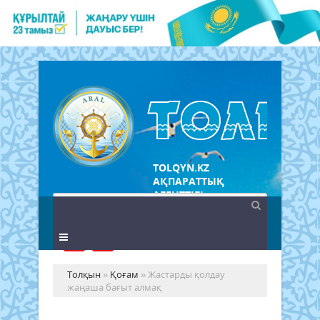
TOLQYN.KZ
АҚПАРАТТЫҚ
АГЕНТТІГІ
Толқын
»
Қоғам
» Жастарды қолдау
жаңаша бағыт алмақ