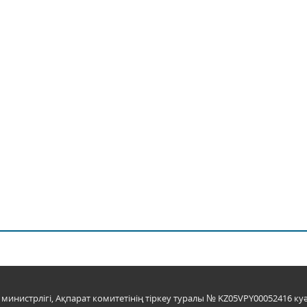
инистрлігі, Ақпарат комитетінің тіркеу туралы № KZ05VPY00052416 куә