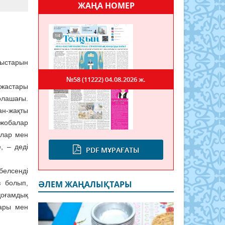
ЖАҢА НОМЕР
мыстарын
№58 (11222)
04.08.2026 ж.
 жастары
болашағы.
ан-жақты
н жобалар
алар мен
, – деді
PDF МҰРАҒАТЫ
белсенді
з болып,
ӘЛЕМ ЖАҢАЛЫҚТАРЫ
қоғамдық
лары мен