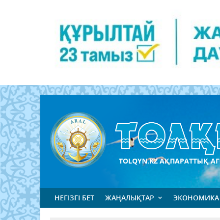
TOLQYN.KZ АҚПАРАТТЫҚ АГ
НЕГІЗГІ БЕТ
ЖАҢАЛЫҚТАР
ЭКОНОМИКА