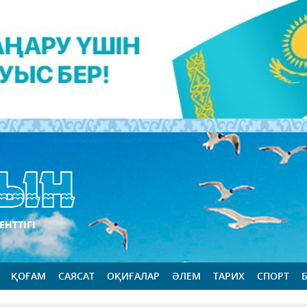
ЕНТТІГІ
ҚОҒАМ
САЯСАТ
ОҚИҒАЛАР
ӘЛЕМ
ТАРИХ
СПОРТ