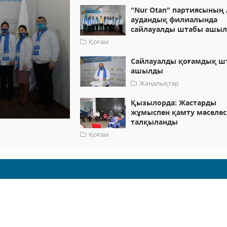
"Nur Otan" партиясының
аудандық филиалында
сайлауалды штабы ашы
Қоғам
Сайлауалды қоғамдық ш
ашылды
Жаңалықтар
Қызылорда: Жастарды
жұмыспен қамту мәселес
талқыланды
Қоғам