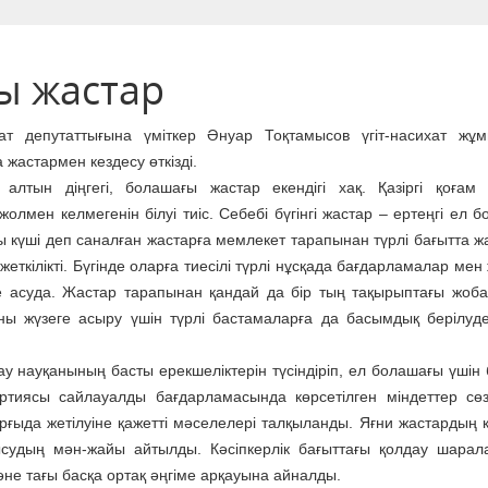
ы жастар
ат депутаттығына үміткер Әнуар Тоқтамысов үгіт-насихат жұ
 жастармен кездесу өткізді.
 алтын діңгегі, болашағы жастар екендігі хақ. Қазіргі қоғам
жолмен келмегенін білуі тиіс. Себебі бүгінгі жастар – ертеңгі ел 
 күші деп саналған жастарға мемлекет тарапынан түрлі бағытта ж
еткілікті. Бүгінде оларға тиесілі түрлі нұсқада бағдарламалар ме
ге асуда. Жастар тарапынан қандай да бір тың тақырыптағы жоб
ны жүзеге асыру үшін түрлі бастамаларға да басымдық берілуде
ау науқанының басты ерекшеліктерін түсіндіріп, ел болашағы үшін 
тиясы сайлауалды бағдарламасында көрсетілген міндеттер сө
ыда жетілуіне қажетті мәселелері талқыланды. Яғни жастардың 
атысудың мән-жайы айтылды. Кәсіпкерлік бағыттағы қолдау шара
әне тағы басқа ортақ әңгіме арқауына айналды.