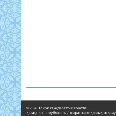
© 2026. Tolqyn.kz ақпараттық агенттігі.
Қазақстан Республикасы Ақпарат және Қоғамдық даму м