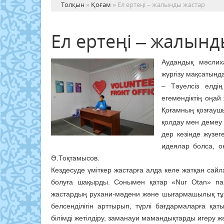
Толқын
»
Қоғам
» Ел ертеңі – жалынды жастар
Ел ертеңі – жалынд
Аудандық мәслих
жүргізу мақсатында
– Тәуелсіз елдің
егемендіктің оңай 
Қоғамның қозғаушы
қолдау мен демеу ж
дер кезінде жүзе
идеялар болса, о
Ә.Тоқтамысов.
Кездесуде үміткер жастарға алда келе жатқан сайл
болуға шақырды. Сонымен қатар «Nur Otan» пар
жастардың рухани-мәдени және шығармашылық тұрғ
белсенділігін арттырып, түрлі бағдармаларға қ
білімді жетілдіру, заманауи мамандықтарды игеру ж