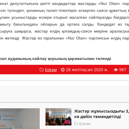
ихат депутаттығына үмітті кандидаттар жастарды «Nur Otan» па
ін түгендеп, қоғамның талап-тілектерін ескерген саяси құжаттың
п түскен ұсыныстарды ескере отырып жасалған сайлауалды бағдар
дамыту бағытындағы ойларын да ортаға салды. Кандидат өз т
асыруға шақырса, жастар елдің қоғамдық-саяси өміріне араласуын
ерін жеткізді. Жастар өз тарапынан «Nur Otan» партиясын елдің па
ал ауданының сайлау қорының қаражатынан төленді
Қоғам
28 желтоқсан 2020 ж.
987
Жастар жұмыссыздығы 3
ке дейін төмендетілді
Қоғам