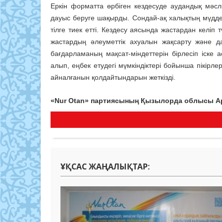
Еркін форматта өрбіген кездесуде аудандық мәсл
дауыс беруге шақырды. Сондай-ақ халықтың мүддес
тілге тиек етті. Кездесу аясында жастардан келі
жастардың әлеуметтік ахуалын жақсарту және 
бағдарламаның мақсат-міндеттерін бірлесіп іске 
алып, еңбек етудегі мүмкіндіктері бойынша пікірл
айналғанын қолдайтындарын жеткізді.
«Nur Otan» партиясының Қызылорда облысы Ар
ҰҚСАС ЖАҢАЛЫҚТАР: