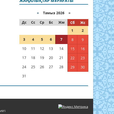
ЖАҢАЛЫҚТАР МҰРАҒАТЫ
«
Тамыз 2026 »
Дс
Сс
Ср
Бс
Жм
Сб
Жс
1
2
3
4
5
6
7
8
9
10
11
12
13
14
15
16
17
18
19
20
21
22
23
24
25
26
27
28
29
30
31
лігі