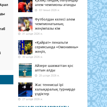
Қазақстандық балуандар
 Арал
әлем чемпионы атанды
03 тамыз 2026 ж.
лды
Футболдан келесі әлем
чемпионатының
жеңімпазы кім
таб
31 шілде 2026 ж.
«Қайрат» пенальти
сериясында «Омонияны»
жеңіп,
і
30 шілде 2026 ж.
Айзере шахматтан қос
алтын алды
28 шілде 2026 ж.
Жас теннисші ірі
халықаралық турнирде
үздіктер
27 шілде 2026 ж.