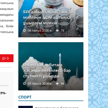
ртиясына
 маңызын
БҰҰ дабыл қақты: Тағы 50
ламадағы
миллион адам аштыққа
арапынан
ұшырауы мүмкін
а, білім
06 тамыз 2026 ж.
74
ртиясына
0
Өзбекстан орбитаға
жасанды интеллекті бар
спутникті ұшырды
05 тамыз 2026 ж.
94
,9%-
СПОРТ