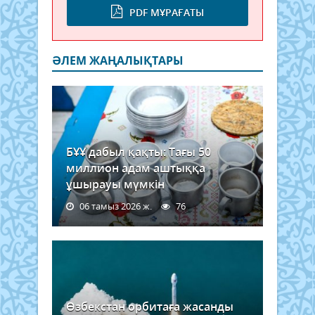
PDF МҰРАҒАТЫ
ӘЛЕМ ЖАҢАЛЫҚТАРЫ
БҰҰ дабыл қақты: Тағы 50
миллион адам аштыққа
ұшырауы мүмкін
06 тамыз 2026 ж.
76
Өзбекстан орбитаға жасанды