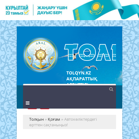
TOLQYN.KZ
АҚПАРАТТЫҚ
АГЕНТТІГІ
Толқын
»
Қоғам
» Автокөліктердегі
өрттен сақтаныңыз!