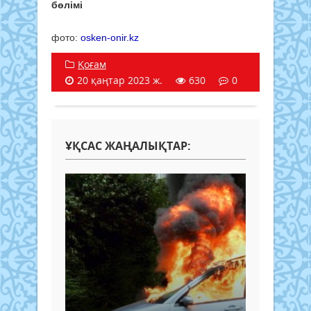
бөлімі
фото:
osken-onir.kz
Қоғам
20 қаңтар 2023 ж.
630
0
ҰҚСАС ЖАҢАЛЫҚТАР: