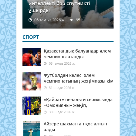
интеллекті бар спутникті
ұшырды
05 тамыз 2026 ж.
95
СПОРТ
Қазақстандық балуандар әлем
чемпионы атанды
03 тамыз 2026 ж.
Футболдан келесі әлем
чемпионатының жеңімпазы кім
31 шілде 2026 ж.
«Қайрат» пенальти сериясында
«Омонияны» жеңіп,
30 шілде 2026 ж.
Айзере шахматтан қос алтын
алды