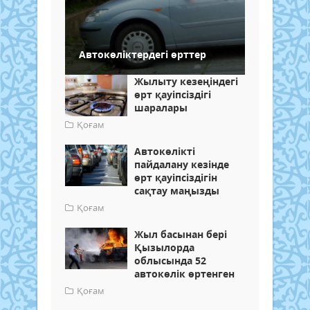
Автокөліктердегі өрттер
Жылыту кезеңіндегі
өрт қауіпсіздігі
шаралары
Қоғам
Автокөлікті
пайдалану кезінде
өрт қауіпсіздігін
сақтау маңызды
Қоғам
Жыл басынан бері
Қызылорда
облысында 52
автокөлік өртенген
Қоғам