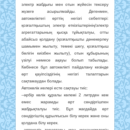
электр жабдығы мен отын жүйесін тексеру
жүзеге асырылмайды. Дегенмен,
автокөліктегі өрттің негізгі себептері:
қозғалтқыштың электр өткізгіштерінің/электр
агрегаттарының қысқа тұйықталуы, отты
абайсыз қолдану (қозғалтқышты дәнекерлеу
шамымен жылыту, темекі шегу, қозғалтқыш
бөлігін киізбен жылыту), отын құбырының
үзілуі немесе ақауы болып табылады.
Көбінесе бұл автокөлікті пайдалану кезінде
өрт қауіпсіздігінің негізгі талаптарын
сақтамаудан болады.
Автокөлік иелері есте сақтауы тиіс:
–әрбір көлік құралы көлемі 2 литрден кем
емес жарамды өрт сөндіргішпен
жабдықталуы тиіс. Бұл жағдайда өрт
сөндіргіштің құрылғысын білу керек және оны
қолдана білу керек.
–автокөлік тораптары мен механизмдерін