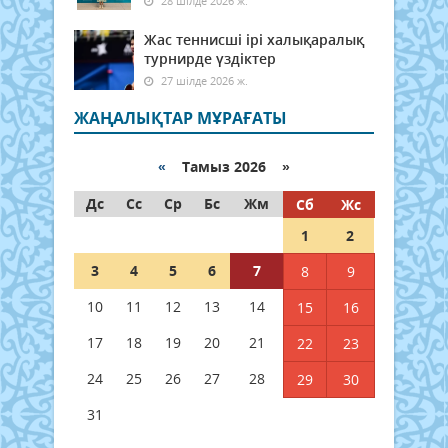
28 шілде 2026 ж.
Жас теннисші ірі халықаралық
турнирде үздіктер
27 шілде 2026 ж.
ЖАҢАЛЫҚТАР МҰРАҒАТЫ
«
Тамыз 2026 »
Дс
Сс
Ср
Бс
Жм
Сб
Жс
1
2
3
4
5
6
7
8
9
10
11
12
13
14
15
16
17
18
19
20
21
22
23
24
25
26
27
28
29
30
31