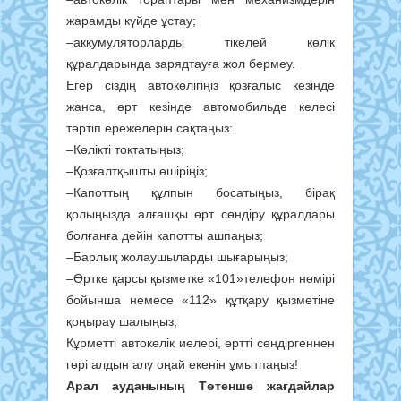
жарамды күйде ұстау;
–аккумуляторларды тікелей көлік
құралдарында зарядтауға жол бермеу.
Егер сіздің автокөлігіңіз қозғалыс кезінде
жанса, өрт кезінде автомобильде келесі
тәртіп ережелерін сақтаңыз:
–Көлікті тоқтатыңыз;
–Қозғалтқышты өшіріңіз;
–Капоттың құлпын босатыңыз, бірақ
қолыңызда алғашқы өрт сөндіру құралдары
болғанға дейін капотты ашпаңыз;
–Барлық жолаушыларды шығарыңыз;
–Өртке қарсы қызметке «101»телефон нөмірі
бойынша немесе «112» құтқару қызметіне
қоңырау шалыңыз;
Құрметті автокөлік иелері, өртті сөндіргеннен
гөрі алдын алу оңай екенін ұмытпаңыз!
Арал ауданының Төтенше жағдайлар