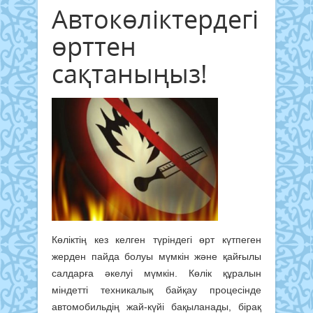
Автокөліктердегі
өрттен
сақтаныңыз!
Көліктің кез келген түріндегі өрт күтпеген
жерден пайда болуы мүмкін және қайғылы
салдарға әкелуі мүмкін. Көлік құралын
міндетті техникалық байқау процесінде
автомобильдің жай-күйі бақыланады, бірақ