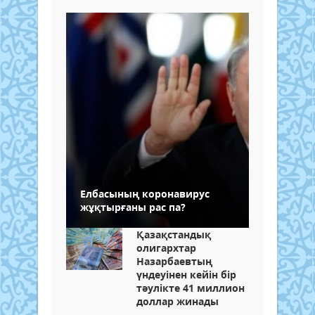
Елбасының коронавирус
жұқтырғаны рас па?
Қазақстандық
олигархтар
Назарбаевтың
үндеуінен кейін бір
тәулікте 41 миллион
доллар жинады