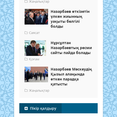
Жаңалықтар
Назарбаев өткізетін
үлкен жиынның
уақыты белгілі
болды
Саясат
Нұрсұлтан
Назарбаевтың ресми
сайты пайда болады
Қоғам
Назарбаев Мәскеудің
Қызыл алаңында
өткен парадқа
қатысты
Жаңалықтар
Пікір қалдыру