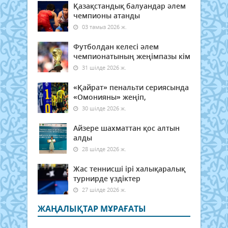
Қазақстандық балуандар әлем
чемпионы атанды
03 тамыз 2026 ж.
Футболдан келесі әлем
чемпионатының жеңімпазы кім
31 шілде 2026 ж.
«Қайрат» пенальти сериясында
«Омонияны» жеңіп,
30 шілде 2026 ж.
Айзере шахматтан қос алтын
алды
28 шілде 2026 ж.
Жас теннисші ірі халықаралық
турнирде үздіктер
27 шілде 2026 ж.
ЖАҢАЛЫҚТАР МҰРАҒАТЫ