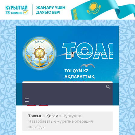
TOLQYN.KZ
АҚПАРАТТЫҚ
АГЕНТТІГІ
Толқын
»
Қоғам
» Нұрсұлтан
Назарбаевтың жүрегіне операция
жасалды