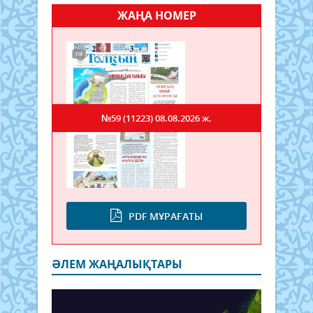
ЖАҢА НОМЕР
№59 (11223)
08.08.2026 ж.
PDF МҰРАҒАТЫ
ӘЛЕМ ЖАҢАЛЫҚТАРЫ