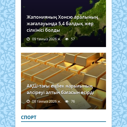
Жапонияның Хонсю аралының
жағалауында 5,4 балдық жер
сілкінісі болды
09 тамыз 2026 ж.
57
АҚШ-тағы еңбек нарығының
әлсіреуі алтын бағасын өсірді
08 тамыз 2026 ж.
76
СПОРТ