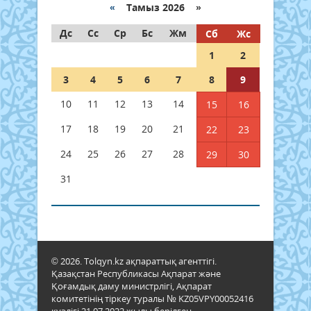
«
Тамыз 2026 »
Дс
Сс
Ср
Бс
Жм
Сб
Жс
1
2
3
4
5
6
7
8
9
10
11
12
13
14
15
16
17
18
19
20
21
22
23
24
25
26
27
28
29
30
31
© 2026. Tolqyn.kz ақпараттық агенттігі.
Қазақстан Республикасы Ақпарат және
Қоғамдық даму министрлігі, Ақпарат
комитетінің тіркеу туралы № KZ05VPY00052416