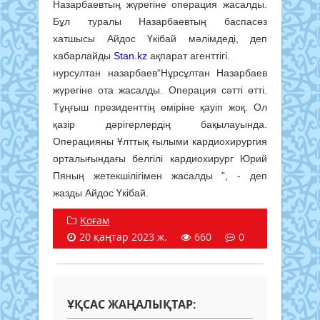
Назарбаевтың жүрегіне операция жасалды.
Бұл туралы Назарбаевтың баспасөз
хатшысы Айдос Үкібай мәлімдеді, деп
хабарлайды
Stan.kz
ақпарат агенттігі.
нурсултан назарбаев“Нұрсұлтан Назарбаев
жүрегіне ота жасалды. Операция сәтті өтті.
Тұңғыш президенттің өміріне қауіп жоқ. Ол
қазір дәрігерлердің бақылауында.
Операцияны Ұлттық ғылыми кардиохирургия
орталығындағы белгілі кардиохирург Юрий
Пяның жетекшілігімен жасалды ”, - деп
жазды Айдос Үкібай.
Қоғам
20 қаңтар 2023 ж.
660
0
ҰҚСАС ЖАҢАЛЫҚТАР: