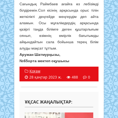
Сағындық Раймбаев ағайға өз лебізімді
білдіремін.Сол кісінің арқасында орыс тілін
жеткілікті деңгейде меңгердім деп айта
аламын. Осы мұғалімдердің арқасында
қазіргі таңда білімге деген құштарлығым
оянып, өзімнің өмірлік бағытымды
айқындайтын сала бойынша терең білім
алуды мақсат тұттым.
Аружан Шатмурқызы,
№65орта мектеп оқушысы
Қоғам
28 қаңтар 2023 ж.
488
0
ҰҚСАС ЖАҢАЛЫҚТАР: