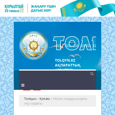
TOLQYN.KZ
АҚПАРАТТЫҚ
АГЕНТТІГІ
Толқын
»
Қоғам
» Менің таңдауымдағы
оқу ордасы