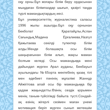
оқу орны.Бұл жоғары білім беру ордасынан
мыңдаған білімпаздар шығып, қазіргі таңда
түрлі мамандықтардың иесі.
Бұл университеттің журналистика саласы
1996 жылы ашылды.Бұл оқу орнынан
Бекболат Қаратайұлы,Аслан
Сағындық,Мадина Ерғалиева,Назгүл
Қажытаева секілді түлектер білім
алды.Менде болашақта осы білім
шаңырағынан білім алып, жақсы маман
болғым келеді. Осы мамандыққа мені
дайындап жүрген Арал ауданы, Бекбауыл
ауылындағы №65орта мектебінің қазақ тілі
мен әдебиет пәнінің мұғалімі Жаннұр
Айжігітова апай осы бір мамандыққа бір
қадам жақындатты.Өзінің сөздік қорымен
менің таным-түйсігімді байыта түсті.Сондай-
ақ өзінің жігерлі сөзімен маған үнемі
мотивация беріп жүрген сынып жетекшім