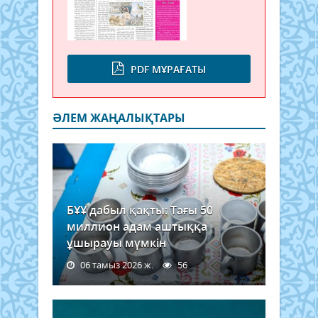
PDF МҰРАҒАТЫ
ӘЛЕМ ЖАҢАЛЫҚТАРЫ
БҰҰ дабыл қақты: Тағы 50
миллион адам аштыққа
ұшырауы мүмкін
06 тамыз 2026 ж.
56