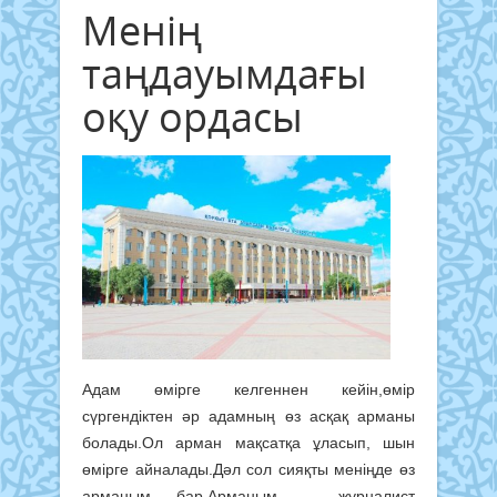
Менің
таңдауымдағы
оқу ордасы
Адам өмірге келгеннен кейін,өмір
сүргендіктен әр адамның өз асқақ арманы
болады.Ол арман мақсатқа ұласып, шын
өмірге айналады.Дәл сол сияқты меніңде өз
арманым бар.Арманым – журналист