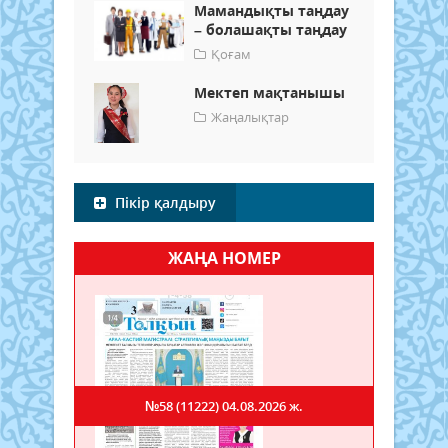
Мамандықты таңдау
– болашақты таңдау
Қоғам
Мектеп мақтанышы
Жаңалықтар
Пікір қалдыру
ЖАҢА НОМЕР
№58 (11222)
04.08.2026 ж.