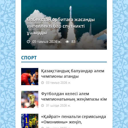
Өзбекстан орбитаға жасанды
интеллекті бар спутникті
ұшырды
05 тамыз 2026 ж.
83
СПОРТ
Қазақстандық балуандар әлем
чемпионы атанды
03 тамыз 2026 ж.
Футболдан келесі әлем
чемпионатының жеңімпазы кім
31 шілде 2026 ж.
«Қайрат» пенальти сериясында
«Омонияны» жеңіп,