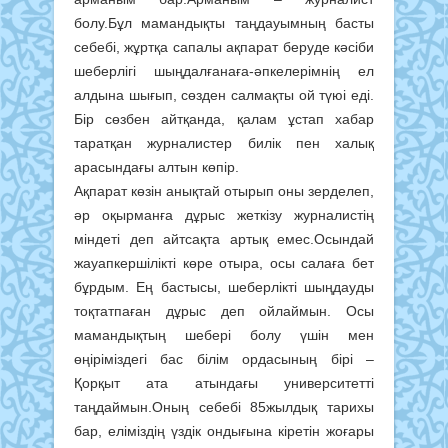
болу.Бұл мамандықты таңдауымның басты
себебі, жұртқа сапалы ақпарат беруде кәсіби
шеберлігі шыңдалғанаға-әпкелерімнің ел
алдына шығып, сөзден салмақты ой түюі еді.
Бір сөзбен айтқанда, қалам ұстап хабар
таратқан журналистер билік пен халық
арасындағы алтын көпір.
Ақпарат көзін анықтай отырып оны зерделеп,
әр оқырманға дұрыс жеткізу журналистің
міндеті деп айтсақта артық емес.Осындай
жауапкершілікті көре отыра, осы салаға бет
бұрдым. Ең бастысы, шеберлікті шыңдауды
тоқтатпаған дұрыс деп ойлаймын. Осы
мамандықтың шебері болу үшін мен
өңіріміздегі бас білім ордасының бірі –
Қорқыт ата атындағы университетті
таңдаймын.Оның себебі 85жылдық тарихы
бар, еліміздің үздік ондығына кіретін жоғары