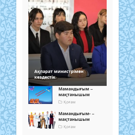
Ақпарат министрімен
кездестік
Мамандығым –
мақтанышым
Қоғам
Мамандығым- –
мақтанышым
Қоғам