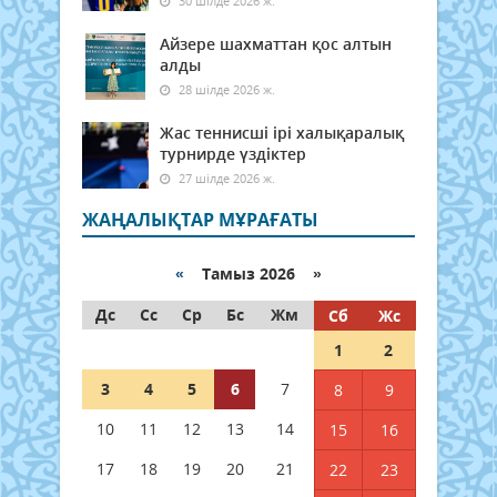
30 шілде 2026 ж.
Айзере шахматтан қос алтын
алды
28 шілде 2026 ж.
Жас теннисші ірі халықаралық
турнирде үздіктер
27 шілде 2026 ж.
ЖАҢАЛЫҚТАР МҰРАҒАТЫ
«
Тамыз 2026 »
Дс
Сс
Ср
Бс
Жм
Сб
Жс
1
2
3
4
5
6
7
8
9
10
11
12
13
14
15
16
17
18
19
20
21
22
23