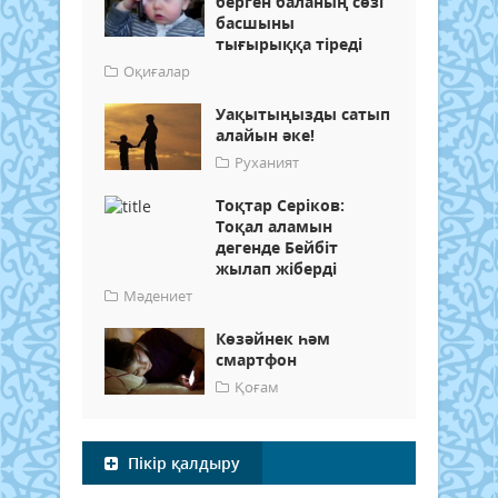
берген баланың сөзі
басшыны
тығырыққа тіреді
Оқиғалар
Уақытыңызды сатып
алайын әке!
Руханият
Тоқтар Серіков:
Тоқал аламын
дегенде Бейбіт
жылап жіберді
Мәдениет
Көзәйнек һәм
смартфон
Қоғам
Пікір қалдыру