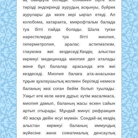
тәрізді эндокринді аурудың асқынуы, бүйрек
аурулары да көзге кері ықпал етеді. Ал
колобома, катаракта, микрофтальм балада
туа бітті пайда болады. Шала туған
нәрестелерде туа бітті миопия,
гиперметропия, аралас астигматизм,
глаукома жиі кездеседі.Көздің алыстан
көрмеуі медицинада миопия деп аталады
және бұл балалар арасында өте жиі
кездеседі. Миопия балаға ата-анасынан
тұқым қуалаушылық жолмен беріледі немесе
баланың көзі соған бейім болып туылады.
Уақыт өте келе көзге дұрыс күтім жасалмаса,
миопия дамып, баланың жасы өскен сайын
артып отырады. Мұндай минус рефракция
40 жасқа дейін өсуі мүмкін. Сондай-ақ көздің
алыстан көрмеуі баланың иммундық
жүйесіне және соматикалық денсаулық