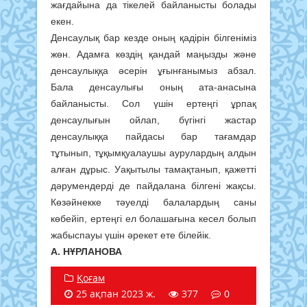
жағдайына да тікелей байланысты болады
екен.
Денсаулық бар кезде оның қадірін білгеніміз
жөн. Адамға көздің қандай маңызды және
денсаулыққа әсерін ұғынғанымыз абзал.
Бала денсаулығы оның ата-анасына
байланысты. Сол үшін ертеңгі ұрпақ
денсаулығын ойлап, бүгінгі жастар
денсаулыққа пайдасы бар тағамдар
тұтынып, тұқымқуалаушы аурулардың алдын
алған дұрыс. Уақытылы тамақтанып, қажетті
дәрумендерді де пайдалана білгені жақсы.
Көзәйнекке тәуелді балалардың саны
көбейіп, ертеңгі ел болашағына кесел болып
жабыспауы үшін әрекет ете білейік.
А. НҰРЛАНОВА
Қоғам
25 ақпан 2023 ж.
377
0