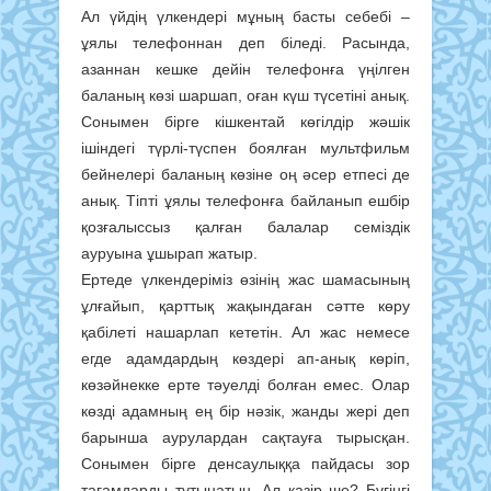
Ал үйдің үлкендері мұның басты себебі –
ұялы телефоннан деп біледі. Расында,
азаннан кешке дейін телефонға үңілген
баланың көзі шаршап, оған күш түсетіні анық.
Сонымен бірге кішкентай көгілдір жәшік
ішіндегі түрлі-түспен боялған мультфильм
бейнелері баланың көзіне оң әсер етпесі де
анық. Тіпті ұялы телефонға байланып ешбір
қозғалыссыз қалған балалар семіздік
ауруына ұшырап жатыр.
Ертеде үлкендеріміз өзінің жас шамасының
ұлғайып, қарттық жақындаған сәтте көру
қабілеті нашарлап кететін. Ал жас немесе
егде адамдардың көздері ап-анық көріп,
көзәйнекке ерте тәуелді болған емес. Олар
көзді адамның ең бір нәзік, жанды жері деп
барынша аурулардан сақтауға тырысқан.
Сонымен бірге денсаулыққа пайдасы зор
тағамдарды тұтынатын. Ал қазір ше? Бүгінгі