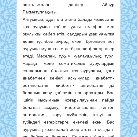
офтальмолог дәрігер Айнұр
Рахметуллақызы.
Айтуынша, әдетте ата-ана балада кездесетін
көз ауруына көбіне ұялы телефон мен
оқулықты себеп етіп, салдарын ұзақ уақытқа
дейін түсінбей жүреді екен. Дегенмен көз
ауруына мұнан өзге де бірнеше фактор әсер
етеді. Мәселен, тұқым қуалаушылық, түрлі
жарақат және соматикалық аурулардың
салдарынан болатын көз аурулары, қант
диабетінен кейінгі асқынулар, диабеттік
ретинопатия, диабеттік ангиопатия да
баланың көру қабілетін нашарлатады. Бас
ішілік қысымның жоғарылауынан пайда
болатын асқыну, гипертензионды типтегі
ангиопатия, көру жүйкесінің ісінуі көз
түбіндегі өзгерістерге әкеледі екен. Бас
ауруының көзге қалай әсер ететінін осыдан-
ақ байқауға болады. Сонымен бірге зоб