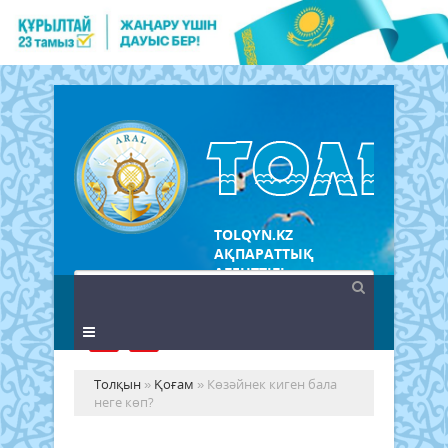
TOLQYN.KZ
АҚПАРАТТЫҚ
АГЕНТТІГІ
Толқын
»
Қоғам
» Көзәйнек киген бала
неге көп?