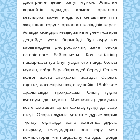
диоптрийге дейін жетуі мүмкін. Алыстан
көрмейтін адамдар алысқа арналған
көзілдірікті қажет етеді, ал көпшілігіне тіпті
жақыннан көруге арналған көзілдірік керек.
Алайда көзілдірік көздің жітілігін үнемі жоғары
деңгейде түзете бермейді, бұл ауру көз
қабығындағы дистрофиялық және басқа
өзгерістерге байланысты. Көз жітілігінің
нашарлауы туа бітуі, уақыт өте пайда болуы
мүмкін, кейде бара-бара үдей береді. Ол кез
келген жаста анықталып жатады. Сырқат,
әдетте, жасөспірім шақта күшейіп, 18-40 жас
аралығында тұрақталады. Оның тұқым
қуалауы да мүмкін. Миопияның дамуына
көзге шамадан артық салмақ түсіру де әсер
етеді. Оларға жұмыс үстеліне дұрыс жарық
түспеу, оқығанда және жазғанда дұрыс
отырмау, теледидарды көп көру мен
компьютерді жиі пайдалану жатады,– дейді