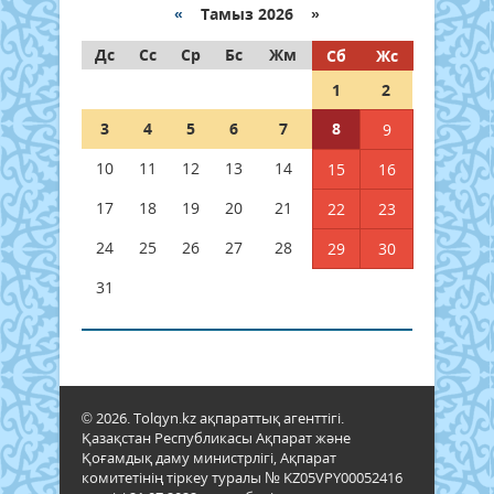
«
Тамыз 2026 »
Дс
Сс
Ср
Бс
Жм
Сб
Жс
1
2
3
4
5
6
7
8
9
10
11
12
13
14
15
16
17
18
19
20
21
22
23
24
25
26
27
28
29
30
31
© 2026. Tolqyn.kz ақпараттық агенттігі.
Қазақстан Республикасы Ақпарат және
Қоғамдық даму министрлігі, Ақпарат
комитетінің тіркеу туралы № KZ05VPY00052416