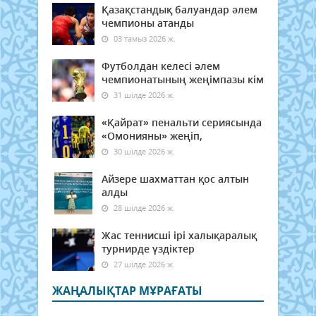
Қазақстандық балуандар әлем
чемпионы атанды
03 тамыз 2026 ж.
Футболдан келесі әлем
чемпионатының жеңімпазы кім
31 шілде 2026 ж.
«Қайрат» пенальти сериясында
«Омонияны» жеңіп,
30 шілде 2026 ж.
Айзере шахматтан қос алтын
алды
28 шілде 2026 ж.
Жас теннисші ірі халықаралық
турнирде үздіктер
27 шілде 2026 ж.
ЖАҢАЛЫҚТАР МҰРАҒАТЫ