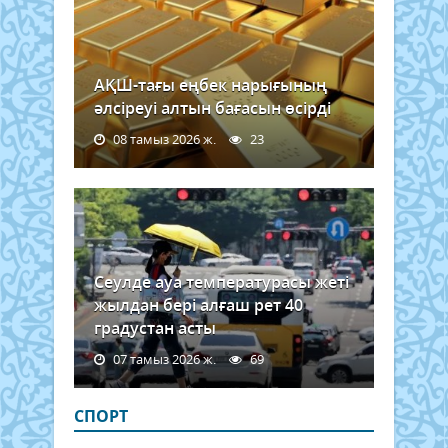
АҚШ-тағы еңбек нарығының
әлсіреуі алтын бағасын өсірді
08 тамыз 2026 ж.
23
Сеулде ауа температурасы жеті
жылдан бері алғаш рет 40
градустан асты
07 тамыз 2026 ж.
69
СПОРТ