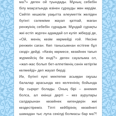
ма?» деген ой туындады. Мұның себебін
білу мақсатында өзінен сұрауды жөн көрдім.
Сөйтіп кешкілік уақытта әлеуметтік желіден
бүгінгі сәлеміме жауап қатпай, маған
ренжуінің себебін сұрадым. Мұндай сұрақты
жиі естіп жүрген адамдай ол күліп жіберді де,
«Ой, менің көзім көрмейді ғой. Несіне
ренжиін саған. Көп танысымнан естігем бұл
сөзді» дейді. «Көзің көрмесе, көзәйнек тағып
жүрмейсің бе енді?» деген сауалыма ол,
«жап-жас болып бет-әлпетімнің сәнін кетіргім
келмейді» деп жауап берді.
Иә, бүгінгі күні мектепке асыққан оқушы
балалар арасында кез келгенінің бойында
бір сырқат болады. Оның бірі – анемия
болса, ал екінші дерті – көз аурулары
салдарынан көзәйнек кигендерін жиі
кездестіреміз. Тіпті кейбірінің көзәйнегі
шамадан тыс лупа секілді болмасы бар ма?!