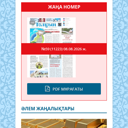
ЖАҢА НОМЕР
№59 (11223)
08.08.2026 ж.
PDF МҰРАҒАТЫ
ӘЛЕМ ЖАҢАЛЫҚТАРЫ