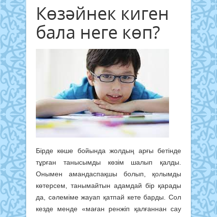
Көзәйнек киген
бала неге көп?
Бірде көше бойында жолдың арғы бетінде
тұрған танысымды көзім шалып қалды.
Онымен амандаспақшы болып, қолымды
көтерсем, танымайтын адамдай бір қарады
да, сәлеміме жауап қатпай кете барды. Сол
кезде менде «маған ренжіп қалғаннан сау