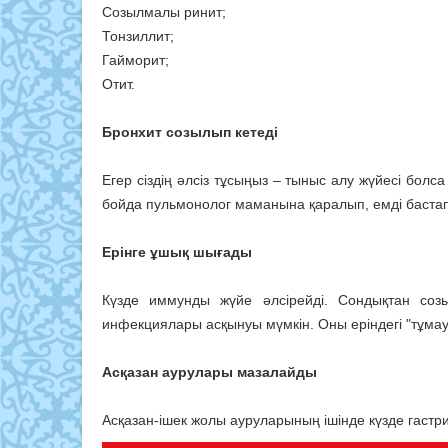
Созылмалы ринит;
Тонзиллит;
Гайморит;
Отит.
Бронхит созылып кетеді
Егер сіздің әлсіз тұсыңыз – тыныс алу жүйесі болс
бойда пульмонолог маманына қаралып, емді бастап к
Ерінге ұшық шығады
Күзде иммунды жүйе әлсірейді. Сондықтан соз
инфекциялары асқынуы мүмкін. Оны еріндегі "тұмау
Асқазан аурулары мазалайды
Асқазан-ішек жолы ауруларының ішінде күзде гастр