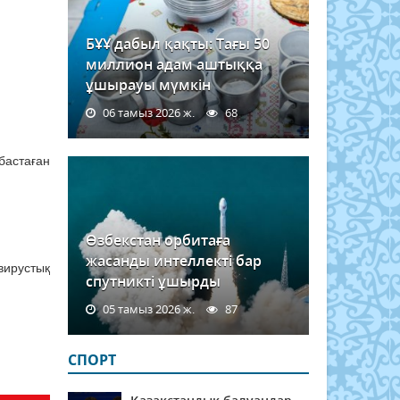
БҰҰ дабыл қақты: Тағы 50
миллион адам аштыққа
ұшырауы мүмкін
06 тамыз 2026 ж.
68
бастаған
Өзбекстан орбитаға
жасанды интеллекті бар
ирустық
спутникті ұшырды
05 тамыз 2026 ж.
87
СПОРТ