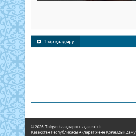
Пікір қалдыру
© 2026. Tolqyn.kz ақпараттық агенттігі.
Қазақстан Республикасы Ақпарат және Қоғамдық даму м