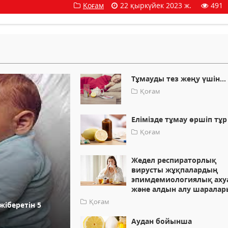
Қоғам
22 қыркүйек 2023 ж.
491
Тұмауды тез жеңу үшін...
Қоғам
Елімізде тұмау өршіп тұр
Қоғам
Жедел респираторлық
вирусты жұқпалардың
эпимдемиологиялық аху
және алдын алу шаралар
Қоғам
жіберетін 5
Аудан бойынша