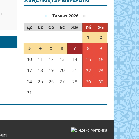
ЖАҢАЛЫҚТАР МҰРАҒАТЫ
і
«
Тамыз 2026 »
Дс
Сс
Ср
Бс
Жм
Сб
Жс
1
2
3
4
5
6
7
8
9
10
11
12
13
14
15
16
17
18
19
20
21
22
23
24
25
26
27
28
29
30
31
лігі