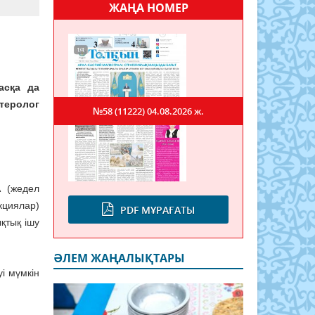
ЖАҢА НОМЕР
асқа да
нтеролог
№58 (11222)
04.08.2026 ж.
А (жедел
кциялар)
PDF МҰРАҒАТЫ
ықтық ішу
ӘЛЕМ ЖАҢАЛЫҚТАРЫ
і мүмкін