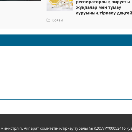
респираторлық вирусты
жұқпалар мен тұмау
ауруының тіркелу деңгей
Қоғам
инистрлігі, Ақпарат комитетінің тіркеу туралы № KZ05VPY00052416 куә