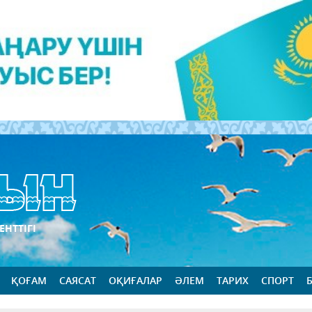
ЕНТТІГІ
ҚОҒАМ
САЯСАТ
ОҚИҒАЛАР
ӘЛЕМ
ТАРИХ
СПОРТ