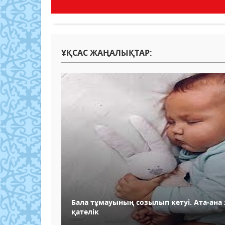
ҰҚСАС ЖАҢАЛЫҚТАР:
Бала тұмауының созылып кетуі. Ата-ана 
қателік