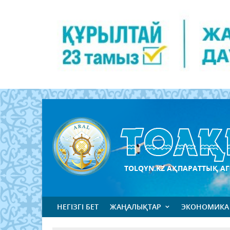
TOLQYN.KZ АҚПАРАТТЫҚ АГ
НЕГІЗГІ БЕТ
ЖАҢАЛЫҚТАР
ЭКОНОМИКА