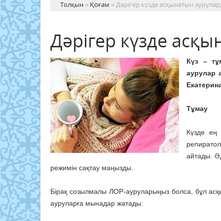
Толқын
»
Қоғам
» Дәрігер күзде асқынатын аурула
Дәрігер күзде асқ
Күз – тұ
аурулар 
Екатерин
Тұмау
Күзде ең
репирато
айтады. Әд
режимін сақтау маңызды.
Бірақ созылмалы ЛОР-ауруларыңыз болса, бұл асқын
ауруларға мынадар жатады: