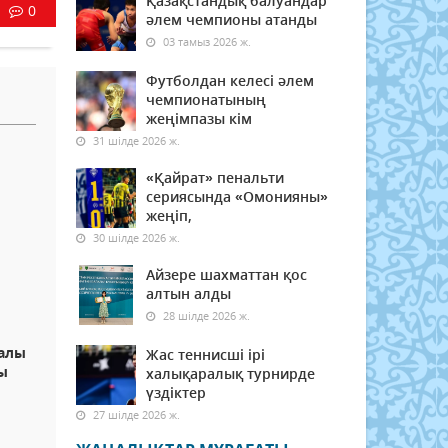
Қазақстандық балуандар
0
әлем чемпионы атанды
03 тамыз 2026 ж.
Футболдан келесі әлем
чемпионатының
жеңімпазы кім
31 шілде 2026 ж.
«Қайрат» пенальти
сериясында «Омонияны»
жеңіп,
30 шілде 2026 ж.
Айзере шахматтан қос
алтын алды
28 шілде 2026 ж.
алы
Жас теннисші ірі
ы
халықаралық турнирде
үздіктер
27 шілде 2026 ж.