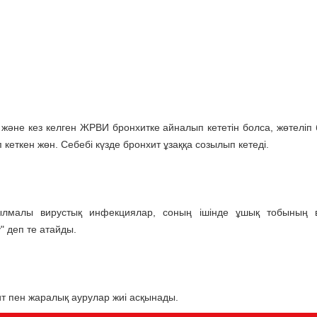
а және кез келген ЖРВИ бронхитке айналып кететін болса, жөтеліп 
еткен жөн. Себебі күзде бронхит ұзаққа созылып кетеді.
ылмалы вирустық инфекциялар, соның ішінде ұшық тобының в
" деп те атайды.
ит пен жаралық аурулар жиі асқынады.