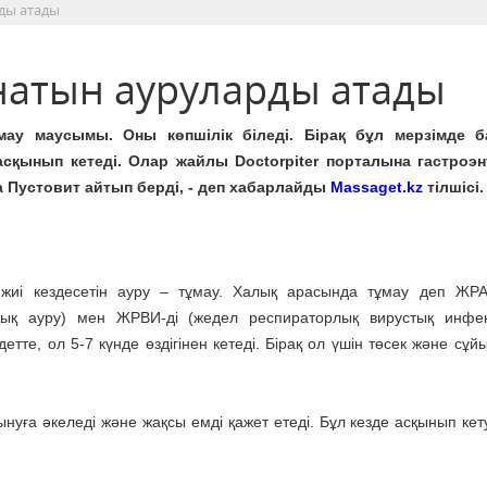
рды атады
ынатын ауруларды атады
мау маусымы. Оны көпшілік біледі. Бірақ бұл мерзімде б
асқынып кетеді. Олар жайлы Doctorpiter порталына гастроэ
а Пустовит айтып берді, - деп хабарлайды
Massaget.kz
тілшісі.
 жиі кездесетін ауру – тұмау. Халық арасында тұмау деп ЖР
лық ауру) мен ЖРВИ-ді (жедел респираторлық вирустық инфе
етте, ол 5-7 күнде өздігінен кетеді. Бірақ ол үшін төсек және сұй
уға әкеледі және жақсы емді қажет етеді. Бұл кезде асқынып кету