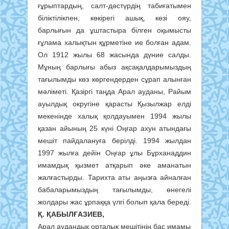
ғұрыптардың, салт-дәстүрдің табиғатымен
біліктілікпен, көкірегі ашық, көзі ояу,
барлығын да ұштастыра білген оқымысты
ғұлама халықтын құрметіне ие болған адам.
Ол 1912 жылы 68 жасында дүние салды.
Мұның барлығы абыз ақсақалдарымыздың
тағылымды көз көргендерден сұрап алынған
мәліметі. Қазіргі таңда Арал ауданы, Райым
ауылдық округіне қарасты Қызылжар елді
мекенінде халық қолдауымен 1994 жылы
қазан айының 25 күні Оңғар ахун атындағы
мешіт пайдалануға берілді. 1994 жылдан
1997 жылға дейін Оңғар ұлы Бұрханаддин
имамдық қызмет атқарып әке аманатын
жалғастырды. Тарихта аты аңызға айналған
бабаларымыздың тағылымды, өнегелі
жолдары жас ұрпаққа үлгі болып қала береді.
Қ. ҚАБЫЛҒАЗИЕВ,
Арал аудандық орталық мешітінің бас имамы