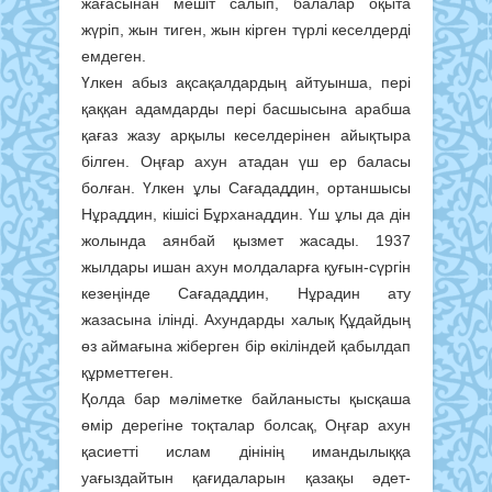
жағасынан мешіт салып, балалар оқыта
жүріп, жын тиген, жын кірген түрлі кеселдерді
емдеген.
Үлкен абыз ақсақалдардың айтуынша, пері
қаққан адамдарды пері басшысына арабша
қағаз жазу арқылы кеселдерінен айықтыра
білген. Оңғар ахун атадан үш ер баласы
болған. Үлкен ұлы Сағададдин, ортаншысы
Нұраддин, кішісі Бұрханаддин. Үш ұлы да дін
жолында аянбай қызмет жасады. 1937
жылдары ишан ахун молдаларға қуғын-сүргін
кезеңінде Сағададдин, Нұрадин ату
жазасына ілінді. Ахундарды халық Құдайдың
өз аймағына жіберген бір өкіліндей қабылдап
құрметтеген.
Қолда бар мәліметке байланысты қысқаша
өмір дерегіне тоқталар болсақ, Оңғар ахун
қасиетті ислам дінінің имандылыққа
уағыздайтын қағидаларын қазақы әдет-