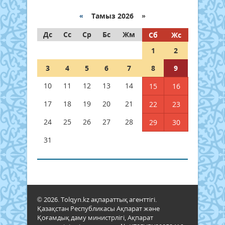
«
Тамыз 2026 »
Дс
Сс
Ср
Бс
Жм
Сб
Жс
1
2
3
4
5
6
7
8
9
10
11
12
13
14
15
16
17
18
19
20
21
22
23
24
25
26
27
28
29
30
31
© 2026. Tolqyn.kz ақпараттық агенттігі.
Қазақстан Республикасы Ақпарат және
Қоғамдық даму министрлігі, Ақпарат