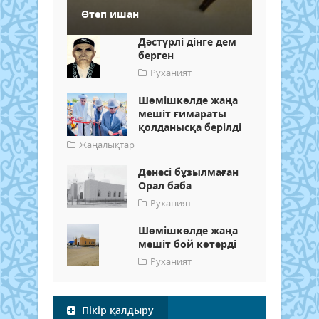
Өтеп ишан
Дәстүрлі дінге дем
берген
Руханият
Шөмішкөлде жаңа
мешіт ғимараты
қолданысқа берілді
Жаңалықтар
Денесі бұзылмаған
Орал баба
Руханият
Шөмішкөлде жаңа
мешіт бой көтерді
Руханият
Пікір қалдыру