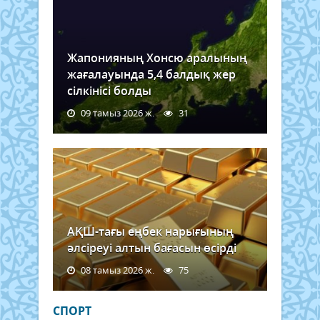
Жапонияның Хонсю аралының
жағалауында 5,4 балдық жер
сілкінісі болды
09 тамыз 2026 ж.
31
АҚШ-тағы еңбек нарығының
әлсіреуі алтын бағасын өсірді
08 тамыз 2026 ж.
75
СПОРТ