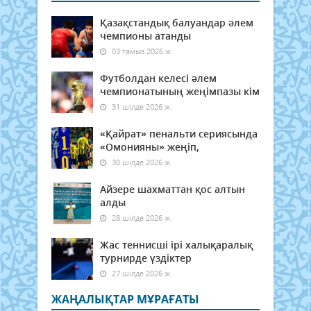
Қазақстандық балуандар әлем
чемпионы атанды
03 тамыз 2026 ж.
Футболдан келесі әлем
чемпионатының жеңімпазы кім
31 шілде 2026 ж.
«Қайрат» пенальти сериясында
«Омонияны» жеңіп,
30 шілде 2026 ж.
Айзере шахматтан қос алтын
алды
28 шілде 2026 ж.
Жас теннисші ірі халықаралық
турнирде үздіктер
27 шілде 2026 ж.
ЖАҢАЛЫҚТАР МҰРАҒАТЫ