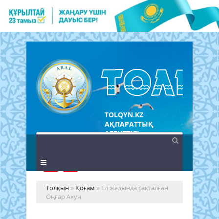
TOLQYN.KZ
АҚПАРАТТЫҚ
АГЕНТТІГІ
Толқын
»
Қоғам
» Ел жадында сақталған
Оңғар Ахун