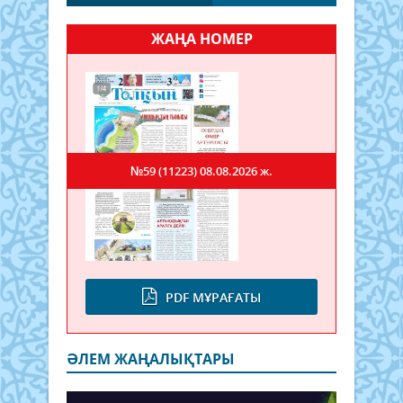
ЖАҢА НОМЕР
№59 (11223)
08.08.2026 ж.
PDF МҰРАҒАТЫ
ӘЛЕМ ЖАҢАЛЫҚТАРЫ