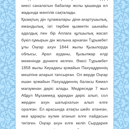
киесі саналатын бабалар жолы қашанда ел
жадында мәнгілік сақталады.
Қазақтың дін ғұламалары діни-ағартушылық,
имандылық, ізгі тәрбие қызметін шынайы
адалдық пен бір Аллаға құлшылық жасап
бүкіл ғұмырын дін жолына арнаған Тұрымбет
ұлы Оңғар ахун 1844 жылы Қызылорда
облысы, Арал ауданы, Қызылжар елді
мекенінде дүниеге келген. Әкесі Тұрымбет
1858 жылы Хиуадағы қожайын Пахуаддиннің
мешітіне апарып тапсырған. Ол жерде Оңғар
ишан қожайын Пахуаддиннің баласы Кәмәл
мағзумнан дәріс алады. Медреседе 7 жыл
Абдул Мұхаммед қаридан дәріс алып, сол
жерден ахун шатырхатын алып елге
оралған. Ел арасында атақты шейх атанған,
көзі қарақты әулие атанып елге пайдасын
тигізген. Оңғар ахун елге келіп Сырдария