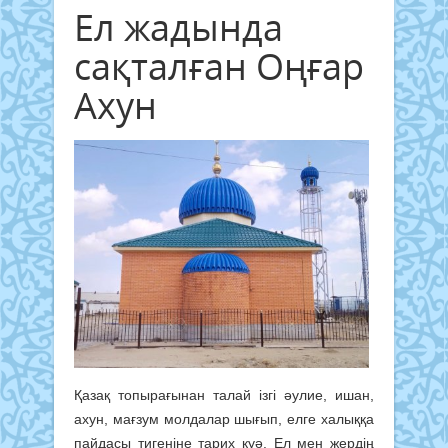
Ел жадында
сақталған Оңғар
Ахун
Қазақ топырағынан талай ізгі әулие, ишан,
ахун, мағзум молдалар шығып, елге халыққа
пайдасы тигеніне тарих куә. Ел мен жердің