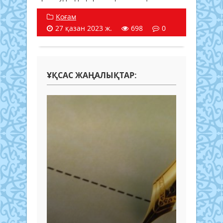
Қоғам
27 қазан 2023 ж.
698
0
ҰҚСАС ЖАҢАЛЫҚТАР: