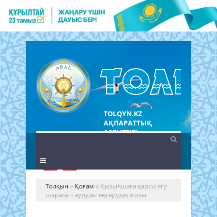
TOLQYN.KZ
АҚПАРАТТЫҚ
АГЕНТТІГІ
Толқын
»
Қоғам
» Қызылшаға қарсы егу
шарасы - ауруды еңсерудің жолы