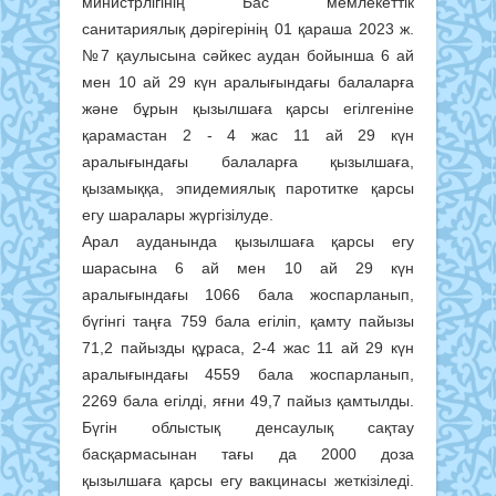
министрлігінің Бас мемлекеттік
санитариялық дәрігерінің 01 қараша 2023 ж.
№7 қаулысына сәйкес аудан бойынша 6 ай
мен 10 ай 29 күн аралығындағы балаларға
және бұрын қызылшаға қарсы егілгеніне
қарамастан 2 - 4 жас 11 ай 29 күн
аралығындағы балаларға қызылшаға,
қызамыққа, эпидемиялық паротитке қарсы
егу шаралары жүргізілуде.
Арал ауданында қызылшаға қарсы егу
шарасына 6 ай мен 10 ай 29 күн
аралығындағы 1066 бала жоспарланып,
бүгінгі таңға 759 бала егіліп, қамту пайызы
71,2 пайызды құраса, 2-4 жас 11 ай 29 күн
аралығындағы 4559 бала жоспарланып,
2269 бала егілді, яғни 49,7 пайыз қамтылды.
Бүгін облыстық денсаулық сақтау
басқармасынан тағы да 2000 доза
қызылшаға қарсы егу вакцинасы жеткізіледі.