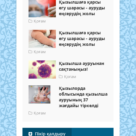
Қызылшаға қарсы
егу шарасы - ауруды
еңсерудің жолы
Қоғам
Қызылшаға қарсы
егу шарасы - ауруды
еңсерудің жолы
Қоғам
Қызылша ауруынан
сақтаныңыз!
Қоғам
Қызылорда
облысында қызылша
ауруының 37
жағдайы тіркелді
Қоғам
Пікір қалдыру