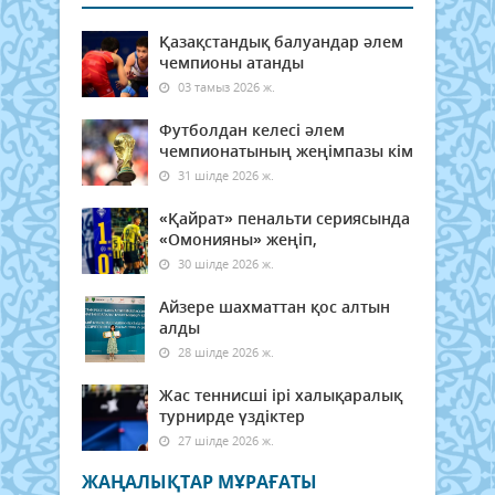
Қазақстандық балуандар әлем
чемпионы атанды
03 тамыз 2026 ж.
Футболдан келесі әлем
чемпионатының жеңімпазы кім
31 шілде 2026 ж.
«Қайрат» пенальти сериясында
«Омонияны» жеңіп,
30 шілде 2026 ж.
Айзере шахматтан қос алтын
алды
28 шілде 2026 ж.
Жас теннисші ірі халықаралық
турнирде үздіктер
27 шілде 2026 ж.
ЖАҢАЛЫҚТАР МҰРАҒАТЫ