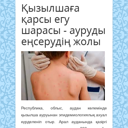
Қызылшаға
қарсы егу
шарасы - ауруды
еңсерудің жолы
Республика, облыс, аудан көлемінде
қызылша ауруынан эпидемиологиялық ахуал
күрделеніп отыр. Арал ауданында қазіргі