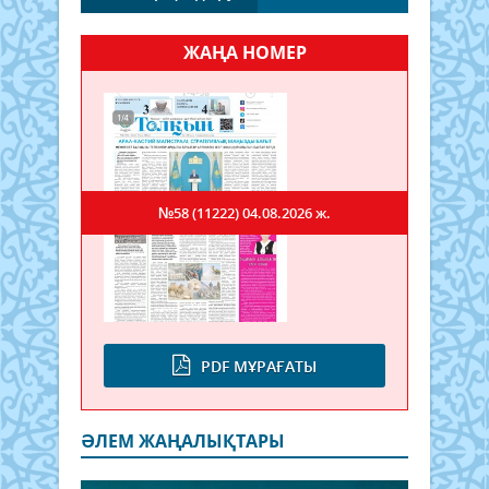
ЖАҢА НОМЕР
№58 (11222)
04.08.2026 ж.
PDF МҰРАҒАТЫ
ӘЛЕМ ЖАҢАЛЫҚТАРЫ