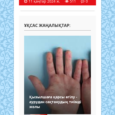
11 қаңтар 2024 ж.
511
0
ҰҚСАС ЖАҢАЛЫҚТАР:
Қызылшаға қарсы егілу -
аурудан сақтанудың тиімді
жолы