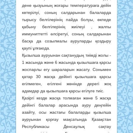
дене қызуының жоғары температураға дейін
көтерілуі, соның салдарынан балаларда
тырысу белгілерінің пайда болуы, өкпеде
қабыну белгілерінің жиілеуі , жалпы
иммуниттетті әлсіретуі, соның салдарынан
басқа да созылмалы ауруларды қоздыру
қаупі ұлғаюда.
Қызылша ауруынан сақтанудың тиімді жолы -
1 жасында және 6 жасында қызылшаға қарсы
жоспарлы егу шараларын жасату. Сонымен
қатар 30 жасқа дейінгі қызылшаға қарсы
егілмеген, егілгені жөнінде дерегі жоқ
адамдар да қызылшаға қарсы егілуге тиіс.
Қазіргі кезде жасқа толмаған және 5 жасқа
дейінгі балалар арасында ауру деңгейін
азайту, осы жастағы балаларды қызылша
ауруынан қорғау мақсатында Қазақстан
Республикасы Денсаулық сақтау