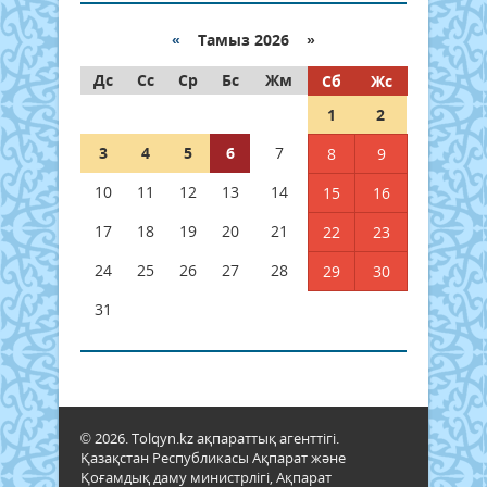
«
Тамыз 2026 »
Дс
Сс
Ср
Бс
Жм
Сб
Жс
1
2
3
4
5
6
7
8
9
10
11
12
13
14
15
16
17
18
19
20
21
22
23
24
25
26
27
28
29
30
31
© 2026. Tolqyn.kz ақпараттық агенттігі.
Қазақстан Республикасы Ақпарат және
Қоғамдық даму министрлігі, Ақпарат