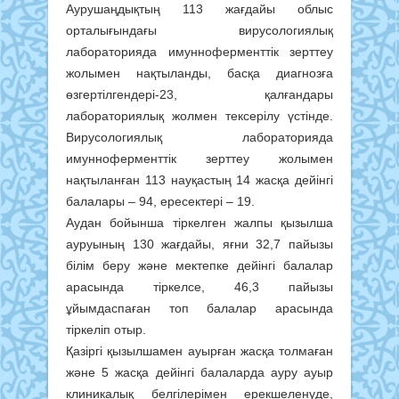
Аурушаңдықтың 113 жағдайы облыс
орталығындағы вирусологиялық
лабораторияда имунноферменттік зерттеу
жолымен нақтыланды, басқа диагнозға
өзгертілгендері-23, қалғандары
лабораториялық жолмен тексерілу үстінде.
Вирусологиялық лабораторияда
имунноферменттік зерттеу жолымен
нақтыланған 113 науқастың 14 жасқа дейінгі
балалары – 94, ересектері – 19.
Аудан бойынша тіркелген жалпы қызылша
ауруының 130 жағдайы, яғни 32,7 пайызы
білім беру және мектепке дейінгі балалар
арасында тіркелсе, 46,3 пайызы
ұйымдаспаған топ балалар арасында
тіркеліп отыр.
Қазіргі қызылшамен ауырған жасқа толмаған
және 5 жасқа дейінгі балаларда ауру ауыр
клиникалық белгілерімен ерекшеленуде,