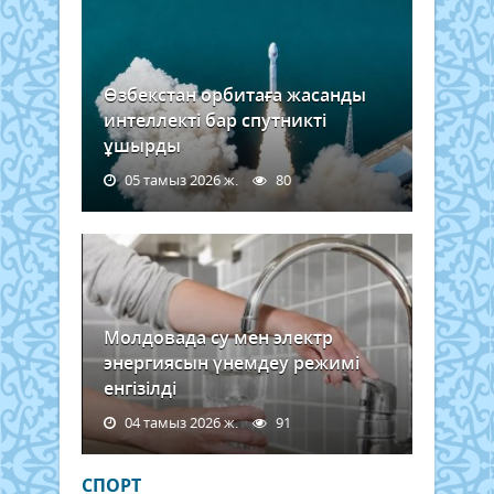
Өзбекстан орбитаға жасанды
интеллекті бар спутникті
ұшырды
05 тамыз 2026 ж.
80
Молдовада су мен электр
энергиясын үнемдеу режимі
енгізілді
04 тамыз 2026 ж.
91
СПОРТ