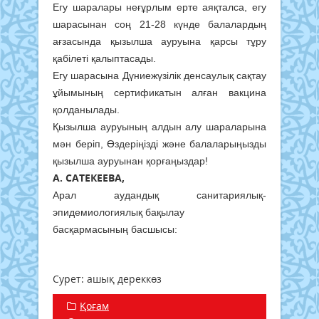
Егу шаралары неғұрлым ерте аяқталса, егу
шарасынан соң 21-28 күнде балалардың
ағзасында қызылша ауруына қарсы тұру
қабілеті қалыптасады.
Егу шарасына Дүниежүзілік денсаулық сақтау
ұйымының сертификатын алған вакцина
қолданылады.
Қызылша ауруының алдын алу шараларына
мән беріп, Өздеріңізді және балаларыңызды
қызылша ауруынан қорғаңыздар!
А. САТЕКЕЕВА,
Арал аудандық санитариялық-
эпидемиологиялық бақылау
басқармасының басшысы:
Сурет: ашық дереккөз
Қоғам