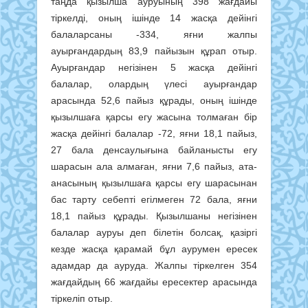
таңда қызылша ауруының 398 жағдайы
тіркелді, оның ішінде 14 жасқа дейінгі
балаларсаны -334, яғни жалпы
ауырғандардың 83,9 пайызын құрап отыр.
Ауырғандар негізінен 5 жасқа дейінгі
балалар, олардың үлесі ауырғандар
арасында 52,6 пайыз құрады, оның ішінде
қызылшаға қарсы егу жасына толмаған бір
жасқа дейінгі балалар -72, яғни 18,1 пайыз,
27 бала денсаулығына байланысты егу
шарасын ала алмаған, яғни 7,6 пайыз, ата-
анасының қызылшаға қарсы егу шарасынан
бас тарту себепті егілмеген 72 бала, яғни
18,1 пайыз құрады. Қызылшаны негізінен
балалар ауруы деп білетін болсақ, қазіргі
кезде жасқа қарамай бұл аурумен ересек
адамдар да ауруда. Жалпы тіркелген 354
жағдайдың 66 жағдайы ересектер арасында
тіркеліп отыр.