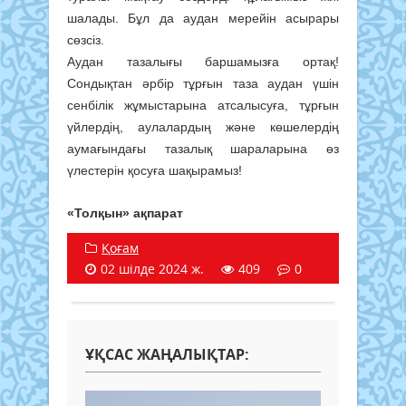
шалады. Бұл да аудан мерейін асырары
сөзсіз.
Аудан тазалығы баршамызға ортақ!
Сондықтан әрбір тұрғын таза аудан үшін
сенбілік жұмыстарына атсалысуға, тұрғын
үйлердің, аулалардың және көшелердің
аумағындағы тазалық шараларына өз
үлестерін қосуға шақырамыз!
«Толқын» ақпарат
Қоғам
02 шілде 2024 ж.
409
0
ҰҚСАС ЖАҢАЛЫҚТАР: