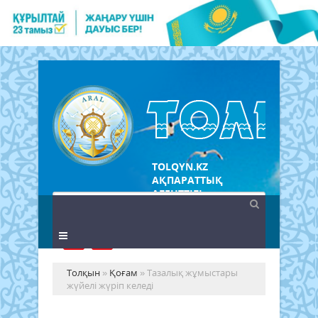
TOLQYN.KZ
АҚПАРАТТЫҚ
АГЕНТТІГІ
Толқын
»
Қоғам
» Тазалық жұмыстары
жүйелі жүріп келеді