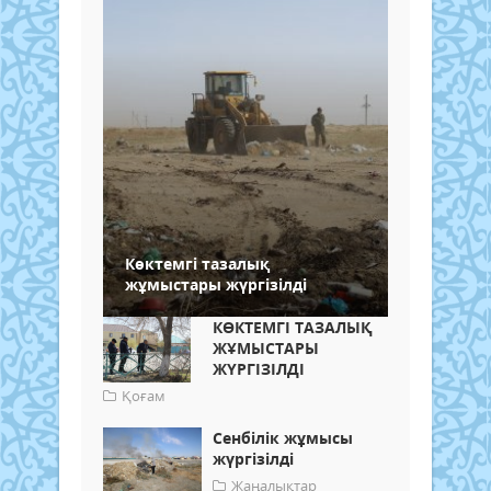
Көктемгі тазалық
жұмыстары жүргізілді
КӨКТЕМГІ ТАЗАЛЫҚ
ЖҰМЫСТАРЫ
ЖҮРГІЗІЛДІ
Қоғам
Сенбілік жұмысы
жүргізілді
Жаңалықтар