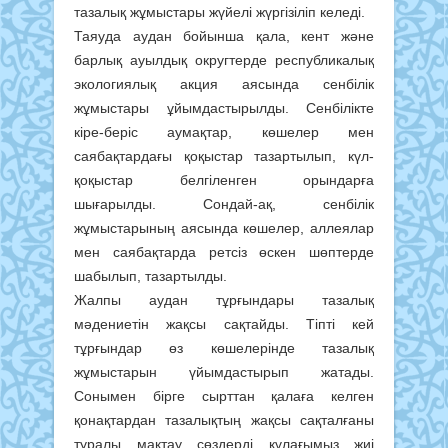
тазалық жұмыстары жүйелі жүргізіліп келеді.
Таяуда аудан бойынша қала, кент және
барлық ауылдық округтерде республикалық
экологиялық акция аясында сенбілік
жұмыстары ұйымдастырылды. Сенбілікте
кіре-беріс аумақтар, көшелер мен
саябақтардағы қоқыстар тазартылып, күл-
қоқыстар белгіленген орындарға
шығарылды. Сондай-ақ, сенбілік
жұмыстарының аясында көшелер, аллеялар
мен саябақтарда ретсіз өскен шөптерде
шабылып, тазартылды.
Жалпы аудан тұрғындары тазалық
мәдениетін жақсы сақтайды. Тіпті кей
тұрғындар өз көшелерінде тазалық
жұмыстарын үйымдастырып жатады.
Сонымен бірге сырттан қалаға келген
қонақтардан тазалықтың жақсы сақталғаны
туралы мақтау сөздерді құлағымыз жиі