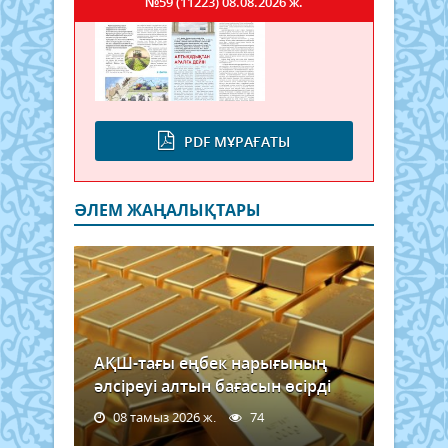
№59 (11223)
08.08.2026 ж.
PDF МҰРАҒАТЫ
ӘЛЕМ ЖАҢАЛЫҚТАРЫ
АҚШ-тағы еңбек нарығының
әлсіреуі алтын бағасын өсірді
08 тамыз 2026 ж.
74