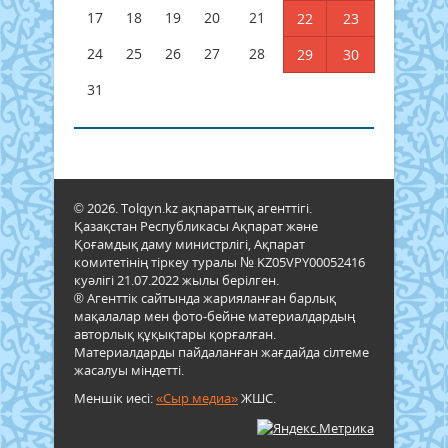
17
18
19
20
21
22
23
24
25
26
27
28
29
30
31
© 2026. Tolqyn.kz ақпараттық агенттігі.
Қазақстан Республикасы Ақпарат және
Қоғамдық даму министрлігі, Ақпарат
комитетінің тіркеу туралы № KZ05VPY00052416
куәлігі 21.07.2022 жылы берілген.
® Агенттік сайтында жарияланған барлық
мақалалар мен фото-бейне материалдардың
авторлық құқықтары қорғалған.
Материалдарды пайдаланған жағдайда сілтеме
жасалуы міндетті.
Меншік иесі:
«Сыр медиа»
ЖШС.