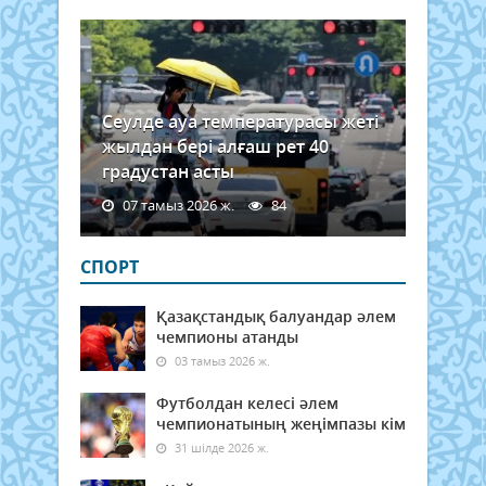
Сеулде ауа температурасы жеті
жылдан бері алғаш рет 40
градустан асты
07 тамыз 2026 ж.
84
СПОРТ
Қазақстандық балуандар әлем
чемпионы атанды
03 тамыз 2026 ж.
Футболдан келесі әлем
чемпионатының жеңімпазы кім
31 шілде 2026 ж.