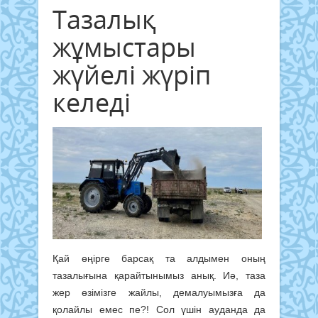
Тазалық
жұмыстары
жүйелі жүріп
келеді
Қай өңірге барсақ та алдымен оның
тазалығына қарайтынымыз анық. Иә, таза
жер өзімізге жайлы, демалуымызға да
қолайлы емес пе?! Сол үшін ауданда да