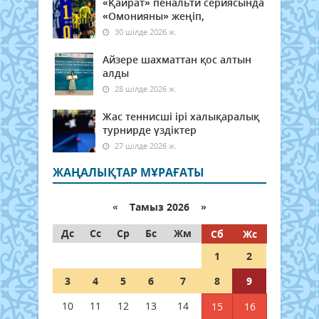
«Қайрат» пенальти сериясында
«Омонияны» жеңіп,
30 шілде 2026 ж.
Айзере шахматтан қос алтын
алды
28 шілде 2026 ж.
Жас теннисші ірі халықаралық
турнирде үздіктер
27 шілде 2026 ж.
ЖАҢАЛЫҚТАР МҰРАҒАТЫ
«
Тамыз 2026 »
Дс
Сс
Ср
Бс
Жм
Сб
Жс
1
2
3
4
5
6
7
8
9
10
11
12
13
14
15
16