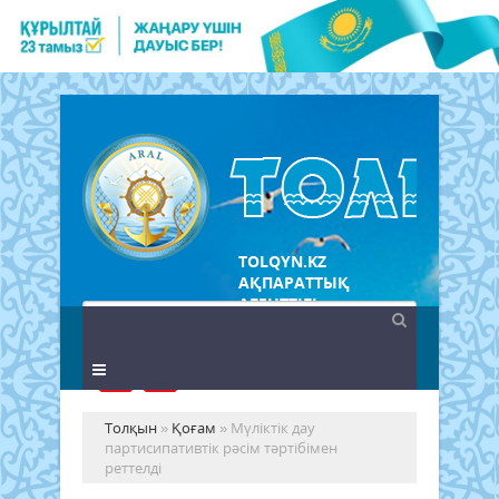
TOLQYN.KZ
АҚПАРАТТЫҚ
АГЕНТТІГІ
Толқын
»
Қоғам
» Мүліктік дау
партисипативтік рәсім тәртібімен
реттелді