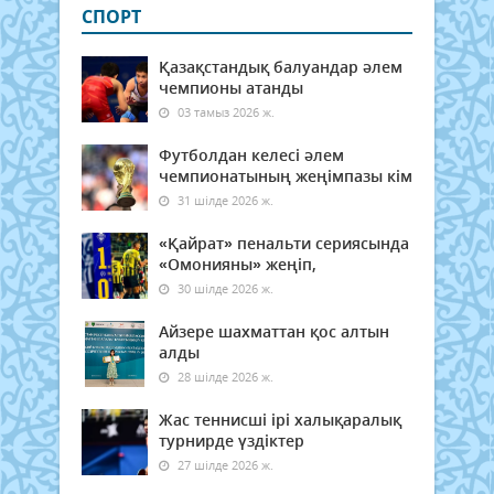
СПОРТ
Қазақстандық балуандар әлем
чемпионы атанды
03 тамыз 2026 ж.
Футболдан келесі әлем
чемпионатының жеңімпазы кім
31 шілде 2026 ж.
«Қайрат» пенальти сериясында
«Омонияны» жеңіп,
30 шілде 2026 ж.
Айзере шахматтан қос алтын
алды
28 шілде 2026 ж.
Жас теннисші ірі халықаралық
турнирде үздіктер
27 шілде 2026 ж.