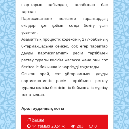
шарттарын қабылдап, талабынан бас
тартқан.
Партисипативтік келісімге тараптардың
өкілдері қол қойып, сотқа бекіту үшін
ұсынған.
Азаматтық процестік кодексінің 277-бабының
6-тармақшасына сәйкес, сот, егер тараптар
дауды партисипативтік рәсім тәртібімен
реттеу туралы келісім жасасса және оны сот
бекітсе іс бойынша іс жүргізуді тоқтатады.
Осыған орай, сот ұйғарымымен дауды
партисипативтік рәсім тәртібімен реттеу
туралы келісім бекітіліп, іс бойынша іс жүргізу
тоқтатылған.
Арал аудандық соты
Қоғам
14 тамыз 2024 ж.
283
0