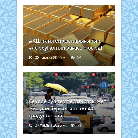
АҚШ-тағы еңбек нарығының
әлсіреуі алтын бағасын өсірді
08 тамыз 2026 ж.
54
Сеулде ауа температурасы жеті
жылдан бері алғаш рет 40
градустан асты
07 тамыз 2026 ж.
71