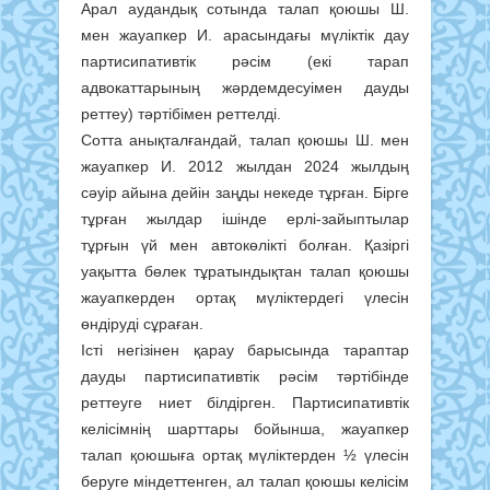
Арал аудандық сотында талап қоюшы Ш.
мен жауапкер И. арасындағы мүліктік дау
партисипативтік рәсім (екі тарап
адвокаттарының жәрдемдесуімен дауды
реттеу) тәртібімен реттелді.
Сотта анықталғандай, талап қоюшы Ш. мен
жауапкер И. 2012 жылдан 2024 жылдың
сәуір айына дейін заңды некеде тұрған. Бірге
тұрған жылдар ішінде ерлі-зайыптылар
тұрғын үй мен автокөлікті болған. Қазіргі
уақытта бөлек тұратындықтан талап қоюшы
жауапкерден ортақ мүліктердегі үлесін
өндіруді сұраған.
Істі негізінен қарау барысында тараптар
дауды партисипативтік рәсім тәртібінде
реттеуге ниет білдірген. Партисипативтік
келісімнің шарттары бойынша, жауапкер
талап қоюшыға ортақ мүліктерден ½ үлесін
беруге міндеттенген, ал талап қоюшы келісім