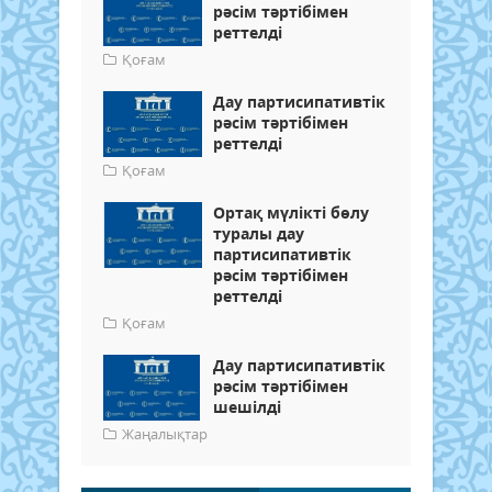
рәсім тәртібімен
реттелді
Қоғам
Дау партисипативтік
рәсім тәртібімен
реттелді
Қоғам
Ортақ мүлікті бөлу
туралы дау
партисипативтік
рәсім тәртібімен
реттелді
Қоғам
Дау партисипативтік
рәсім тәртібімен
шешілді
Жаңалықтар