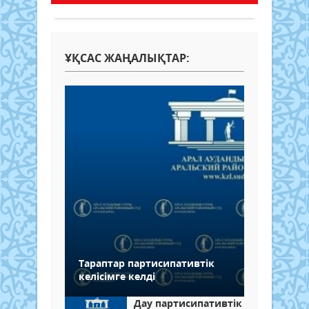
ҰҚСАС ЖАҢАЛЫҚТАР:
Тараптар партисипативтік
келісімге келді
Дау партисипативтік