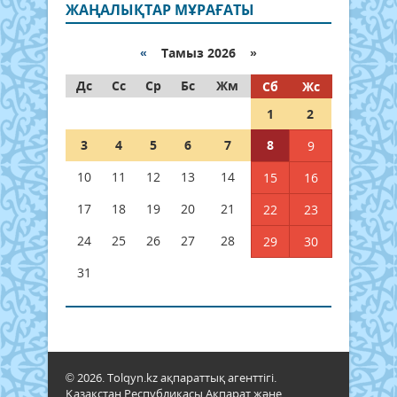
ЖАҢАЛЫҚТАР МҰРАҒАТЫ
«
Тамыз 2026 »
Дс
Сс
Ср
Бс
Жм
Сб
Жс
1
2
3
4
5
6
7
8
9
10
11
12
13
14
15
16
17
18
19
20
21
22
23
24
25
26
27
28
29
30
31
© 2026. Tolqyn.kz ақпараттық агенттігі.
Қазақстан Республикасы Ақпарат және