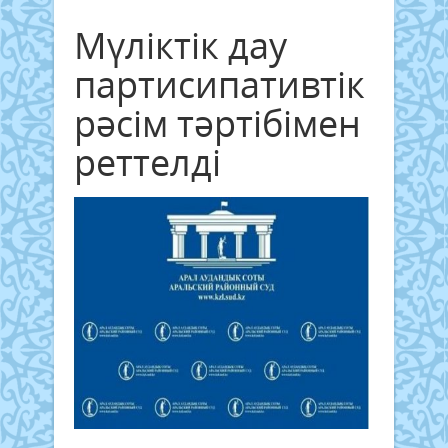
Мүліктік дау
партисипативтік
рәсім тәртібімен
реттелді