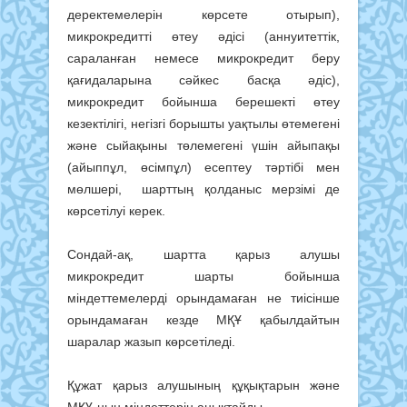
деректемелерін көрсете отырып),
микрокредитті өтеу әдісі (аннуитеттік,
сараланған немесе микрокредит беру
қағидаларына сәйкес басқа әдіс),
микрокредит бойынша берешекті өтеу
кезектілігі, негізгі борышты уақтылы өтемегені
және сыйақыны төлемегені үшін айыпақы
(айыппұл, өсімпұл) есептеу тәртібі мен
мөлшері, шарттың қолданыс мерзімі де
көрсетілуі керек.
Сондай-ақ, шартта қарыз алушы
микрокредит шарты бойынша
міндеттемелерді орындамаған не тиісінше
орындамаған кезде МҚҰ қабылдайтын
шаралар жазып көрсетіледі.
Құжат қарыз алушының құқықтарын және
МҚҰ-ның міндеттерін анықтайды.