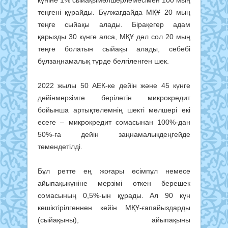
теңгені құрайды. Бұлжағдайда МҚҰ 20 мың
теңге сыйақы алады. Бірақегер адам
қарызды 30 күнге алса, МҚҰ дәл сол 20 мың
теңге болатын сыйақы алады, себебі
бұлзаңнамалық түрде белгіленген шек.
2022 жылы 50 АЕК-ке дейін және 45 күнге
дейінмерзімге берілетін микрокредит
бойынша артықтөлемнің шекті мөлшері екі
есеге – микрокредит сомасынан 100%-дан
50%-ға дейін заңнамалықдеңгейде
төмендетілді.
Бұл ретте ең жоғары өсімпұл немесе
айыпақыкүніне мерзімі өткен берешек
сомасының 0,5%-ын құрады. Ал 90 күн
кешіктірілгеннен кейін МҚҰ-ғапайыздарды
(сыйақыны), айыпақыны