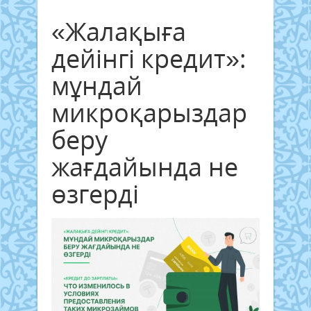
«Жалақыға
дейінгі кредит»:
мұндай
микроқарыздар
беру
жағдайында не
өзгерді