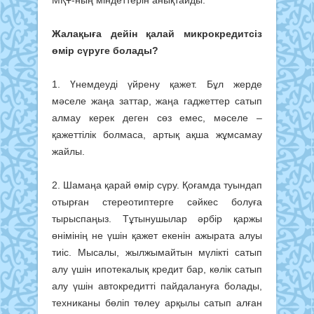
Жалақыға дейін қалай микрокредитсіз
өмір сүруге болады?
1. Үнемдеуді үйрену қажет. Бұл жерде
мәселе жаңа заттар, жаңа гаджеттер сатып
алмау керек деген сөз емес, мәселе –
қажеттілік болмаса, артық ақша жұмсамау
жайлы.
2. Шамаңа қарай өмір сүру. Қоғамда туындап
отырған стереотиптерге сәйкес болуға
тырыспаңыз. Тұтынушылар әрбір қаржы
өнімінің не үшін қажет екенін ажырата алуы
тиіс. Мысалы, жылжымайтын мүлікті сатып
алу үшін ипотекалық кредит бар, көлік сатып
алу үшін автокредитті пайдалануға болады,
техниканы бөліп төлеу арқылы сатып алған