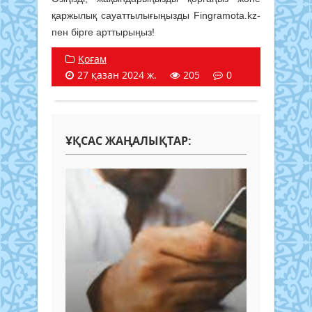
қаржылық сауаттылығыңызды Fingramota.kz-
пен бірге арттырыңыз!
Қоғам
27 қазан 2024 ж.
205
0
ҰҚСАС ЖАҢАЛЫҚТАР: