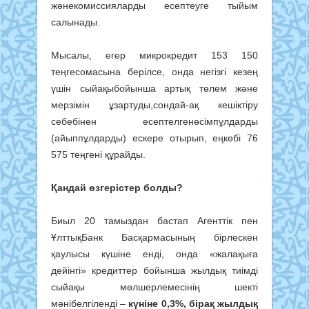
жәнекомиссияларды есептеуге тыйым
салынады.
Мысалы, егер микрокредит 153 150
теңгесомасына берілсе, онда негізгі кезең
үшін сыйақыбойынша артық төлем және
мерзімін ұзартуды,сондай-ақ кешіктіру
себебінен есептелгенөсімпұлдарды
(айыппұлдарды) ескере отырып, еңкөбі 76
575 теңгені құрайды.
Қандай өзгерістер болды?
Биыл 20 тамыздан бастап Агенттік пен
ҰлттықБанк Басқармасының бірлескен
қаулысы күшіне енді, онда «жалақыға
дейінгі» кредиттер бойынша жылдық тиімді
сыйақы мөлшерлемесінің шекті
мәнібелгіленді –
күніне 0,3%, бірақ жылдық