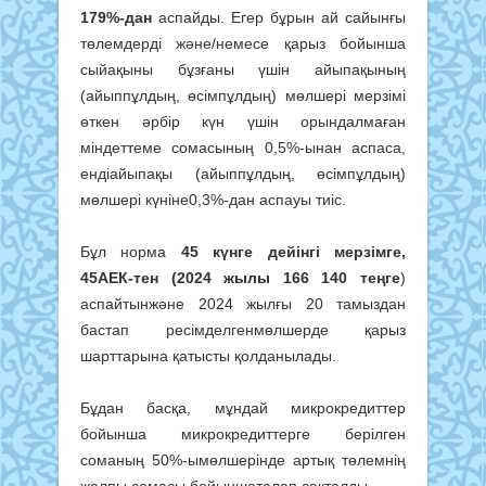
179%-дан
аспайды. Егер бұрын ай сайынғы
төлемдерді және/немесе қарыз бойынша
сыйақыны бұзғаны үшін айыпақының
(айыппұлдың, өсімпұлдың) мөлшері мерзімі
өткен әрбір күн үшін орындалмаған
міндеттеме сомасының 0,5%-ынан аспаса,
ендіайыпақы (айыппұлдың, өсімпұлдың)
мөлшері күніне0,3%-дан аспауы тиіс.
Бұл норма
45 күнге дейінгі мерзімге,
45АЕК-тен (2024 жылы 166 140 теңге
)
аспайтынжәне 2024 жылғы 20 тамыздан
бастап ресімделгенмөлшерде қарыз
шарттарына қатысты қолданылады.
Бұдан басқа, мұндай микрокредиттер
бойынша микрокредиттерге берілген
соманың 50%-ымөлшерінде артық төлемнің
жалпы сомасы бойыншаталап сақталды.