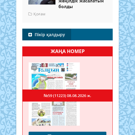
жеңілдік жасалатын
болды
Қоғам
Пікір қалдыру
ЖАҢА НОМЕР
№59 (11223)
08.08.2026 ж.