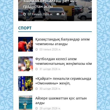
жылдан бері алғаш рет 40
градустан асты
07 тамыз 2026 ж.
82
СПОРТ
Қазақстандық балуандар әлем
чемпионы атанды
03 тамыз 2026 ж.
Футболдан келесі әлем
чемпионатының жеңімпазы кім
31 шілде 2026 ж.
«Қайрат» пенальти сериясында
«Омонияны» жеңіп,
30 шілде 2026 ж.
Айзере шахматтан қос алтын
алды
28 шілде 2026 ж.