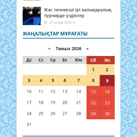
Жас теннисші ірі халықаралық
турнирде үздіктер
27 шілде 2026 ж.
ЖАҢАЛЫҚТАР МҰРАҒАТЫ
«
Тамыз 2026 »
Дс
Сс
Ср
Бс
Жм
Сб
Жс
1
2
3
4
5
6
7
8
9
10
11
12
13
14
15
16
17
18
19
20
21
22
23
24
25
26
27
28
29
30
31