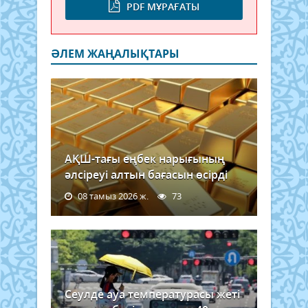
PDF МҰРАҒАТЫ
ӘЛЕМ ЖАҢАЛЫҚТАРЫ
АҚШ-тағы еңбек нарығының
әлсіреуі алтын бағасын өсірді
08 тамыз 2026 ж.
73
Сеулде ауа температурасы жеті