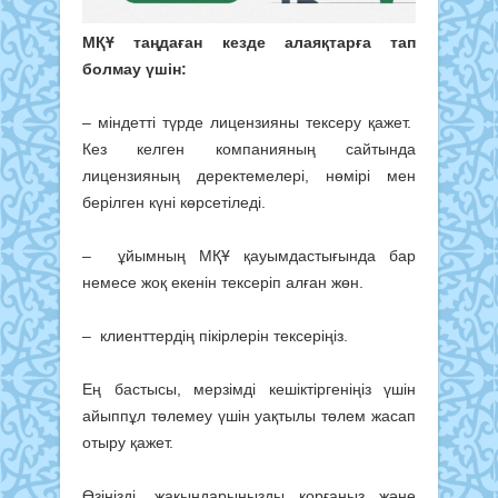
МҚҰ таңдаған кезде алаяқтарға тап
болмау үшін:
– міндетті түрде лицензияны тексеру қажет.
Кез келген компанияның сайтында
лицензияның деректемелері, нөмірі мен
берілген күні көрсетіледі.
– ұйымның МҚҰ қауымдастығында бар
немесе жоқ екенін тексеріп алған жөн.
– клиенттердің пікірлерін тексеріңіз.
Ең бастысы, мерзімді кешіктіргеніңіз үшін
айыппұл төлемеу үшін уақтылы төлем жасап
отыру қажет.
Өзіңізді, жақындарыңызды қорғаңыз және