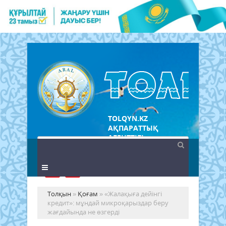
TOLQYN.KZ
АҚПАРАТТЫҚ
АГЕНТТІГІ
Толқын
»
Қоғам
» «Жалақыға дейінгі
кредит»: мұндай микроқарыздар беру
жағдайында не өзгерді