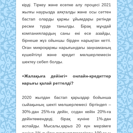
кірді. Тіркеу және есепке алу процесі 2021
жылғы наурызда аяқталды және осы сәттен
бастап оларды қаржы ұйымдары ретінде
ресми түрде танылды. Бірақ мұндай
компаниялардың саны екі есе азайды,
бірнеше жүз ойыншы бірден нарықтан кетті.
Оған микроқаржы нарығындағы заңнаманың
күшейтілуі және кредит мөлшерлемесін
шектеу себеп болды.
«Жалақыға дейінгі» онлайн-кредиттер
нарығы қалай реттелді?
2020 жылдан бастап қарыздар бойынша
сыйақының шекті мөлшерлемесі біртіндеп –
30%-дан 25%-ға дейін, содан кейін 20%-ға
дейінтөмендеді, бірақ күніне 1%-дан
аспайды. Мысалы,қарыз 20 күн мерзімге
күніне 1% сыйақымөлшерлемесімен 100 мың