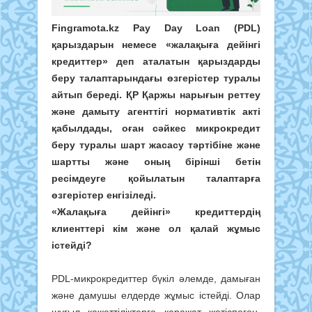
Fingramota.kz Pay Day Loan (PDL)
қарыздарын немесе «жалақыға дейінгі
кредиттер» деп аталатын қарыздарды
беру талаптарындағы өзгерістер туралы
айтып береді. ҚР Қаржы нарығын реттеу
және дамыту агенттігі нормативтік акті
қабылдады, оған сәйкес микрокредит
беру туралы шарт жасасу тәртібіне және
шартты және оның бірінші бетін
ресімдеуге қойылатын талаптарға
өзгерістер енгізіледі.
«Жалақыға дейінгі» кредиттердің
клиенттері кім және ол қалай жұмыс
істейді?
PDL-микрокредиттер бүкіл әлемде, дамыған
және дамушы елдерде жұмыс істейді. Олар
шұғыл қажеттіліктерге қаражат жетіспеген,