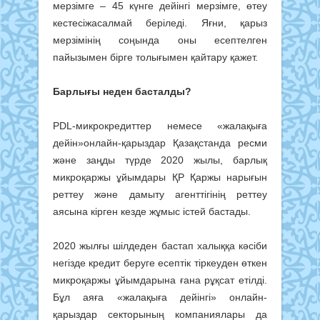
мерзімге – 45 күнге дейінгі мерзімге, өтеу
кестесіжасалмай беріледі. Яғни, қарыз
мерзімінің соңында оны есептелген
пайызымен бірге толығымен қайтару қажет.
Барлығы неден басталды?
PDL-микрокредиттер немесе «жалақыға
дейін»онлайн-қарыздар Қазақстанда ресми
және заңды түрде 2020 жылы, барлық
микроқаржы ұйымдары ҚР Қаржы нарығын
реттеу және дамыту агенттігінің реттеу
аясына кірген кезде жұмыс істей бастады.
2020 жылғы шілдеден бастап халыққа кәсіби
негізде кредит беруге есептік тіркеуден өткен
микроқаржы ұйымдарына ғана рұқсат етілді.
Бұл аяға «жалақыға дейінгі» онлайн-
қарыздар секторының компаниялары да