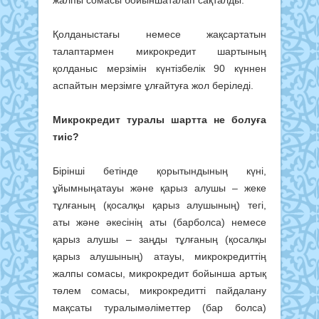
Қолданыстағы немесе жақсартатын
талаптармен микрокредит шартының
қолданыс мерзімін күнтізбелік 90 күннен
аспайтын мерзімге ұлғайтуға жол беріледі.
Микрокредит туралы шартта не болуға
тиіс?
Бірінші бетінде қорытындының күні,
ұйымныңатауы және қарыз алушы – жеке
тұлғаның (қосалқы қарыз алушының) тегі,
аты және әкесінің аты (барболса) немесе
қарыз алушы – заңды тұлғаның (қосалқы
қарыз алушының) атауы, микрокредиттің
жалпы сомасы, микрокредит бойынша артық
төлем сомасы, микрокредитті пайдалану
мақсаты туралымәліметтер (бар болса)