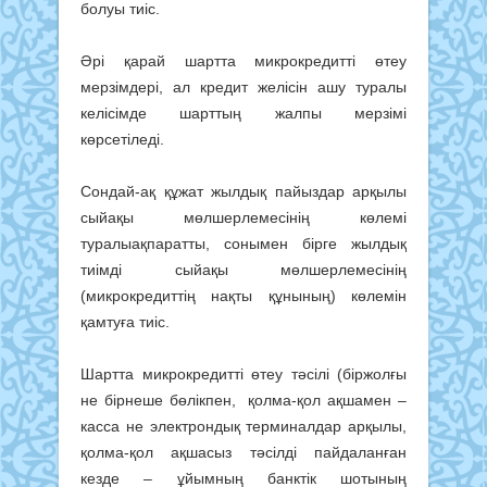
болуы тиіс.
Әрі қарай шартта микрокредитті өтеу
мерзімдері, ал кредит желісін ашу туралы
келісімде шарттың жалпы мерзімі
көрсетіледі.
Сондай-ақ құжат жылдық пайыздар арқылы
сыйақы мөлшерлемесінің көлемі
туралыақпаратты, сонымен бірге жылдық
тиімді сыйақы мөлшерлемесінің
(микрокредиттің нақты құнының) көлемін
қамтуға тиіс.
Шартта микрокредитті өтеу тәсілі (біржолғы
не бірнеше бөлікпен, қолма-қол ақшамен –
касса не электрондық терминалдар арқылы,
қолма-қол ақшасыз тәсілді пайдаланған
кезде – ұйымның банктік шотының