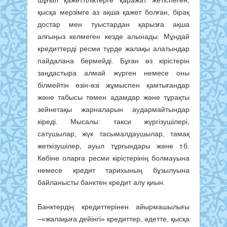
қысқа мерзімге аз ақша қажет болған, бірақ
достар мен туыстардан қарызға ақша
алғыңыз келмеген кезде алынады. Мұндай
кредиттерді ресми түрде жалақы алатындар
пайдалана бермейді. Бұған өз кірістерін
заңдастыра алмай жүрген немесе оны
білмейтін өзін-өзі жұмыспен қамтығандар
және табысы төмен адамдар және тұрақты
зейнетақы жарналарын аудармайтындар
кіреді. Мысалы: такси жүргізушілері,
сатушылар, жүк тасымалдаушылар, тамақ
жеткізушілер, ауыл тұрғындары және т.б.
Көбіне оларға ресми кірістерінің болмауына
немесе кредит тарихының бұзылуына
байланысты банктен кредит алу қиын.
Банктердің кредиттерінен айырмашылығы
–«жалақыға дейінгі» кредиттер, әдетте, қысқа