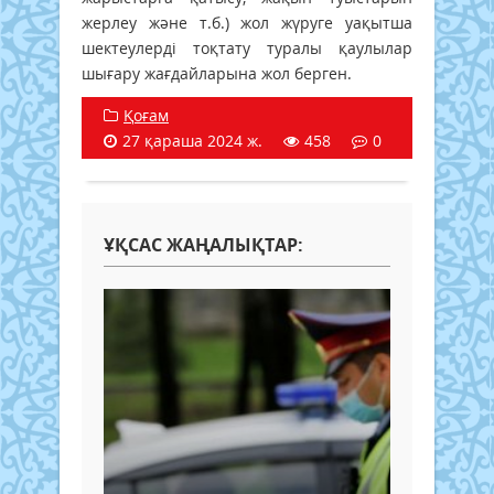
жерлеу және т.б.) жол жүруге уақытша
шектеулерді тоқтату туралы қаулылар
шығару жағдайларына жол берген.
Қоғам
27 қараша 2024 ж.
458
0
ҰҚСАС ЖАҢАЛЫҚТАР: