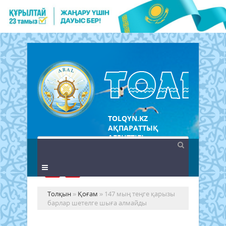
TOLQYN.KZ
АҚПАРАТТЫҚ
АГЕНТТІГІ
Толқын
»
Қоғам
» 147 мың теңге қарызы
барлар шетелге шыға алмайды