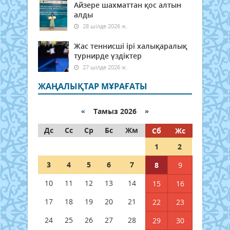
Айзере шахматтан қос алтын
алды
28 шілде 2026 ж.
Жас теннисші ірі халықаралық
турнирде үздіктер
27 шілде 2026 ж.
ЖАҢАЛЫҚТАР МҰРАҒАТЫ
«
Тамыз 2026 »
Дс
Сс
Ср
Бс
Жм
Сб
Жс
1
2
3
4
5
6
7
8
9
10
11
12
13
14
15
16
17
18
19
20
21
22
23
24
25
26
27
28
29
30