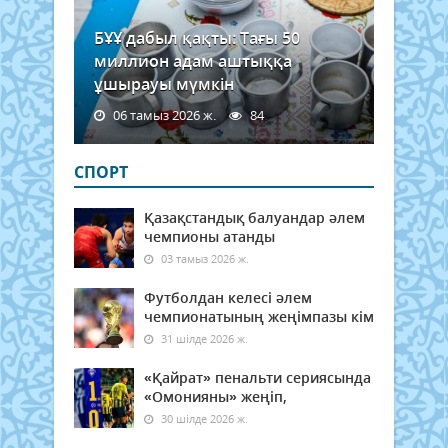
БҰҰ дабыл қақты: Тағы 50
миллион адам аштыққа
ұшырауы мүмкін
06 тамыз 2026 ж.
84
СПОРТ
Қазақстандық балуандар әлем
чемпионы атанды
03 тамыз 2026 ж.
Футболдан келесі әлем
чемпионатының жеңімпазы кім
31 шілде 2026 ж.
«Қайрат» пенальти сериясында
«Омонияны» жеңіп,
30 шілде 2026 ж.