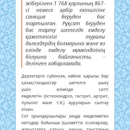
жіберілген 1 768 қаулының 867-
сі немесе әрбір екіншісіне
санкция беруден бас
тартылған. Рұқсат беруден
бас тарту шетелде емделу
қажеттілігі туралы
дәлелдердің болмауына және өз
елінде емделу мүмкіндігінің
болуына байланысты, -
делінген хабарламада.
Деректерге сүйенсек, көбіне қарызы бар
қазақстандықтар шетелге шығу
үшін елімізде сәтті
емделетін (остеохондроз, гастрит, артрит,
пульпит және т.б.) ауруларын сылтау
еткен.
Сот орындаушылары заңда көзделмеген
негіздер бойынша (қызметтік іссапарлар,
жарыстарға қатысу, жақын туыстарын