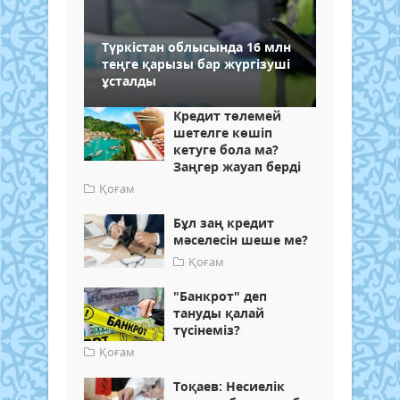
Түркістан облысында 16 млн
теңге қарызы бар жүргізуші
ұсталды
Кредит төлемей
шетелге көшіп
кетуге бола ма?
Заңгер жауап берді
Қоғам
Бұл заң кредит
мәселесін шеше ме?
Қоғам
"Банкрот" деп
тануды қалай
түсінеміз?
Қоғам
Тоқаев: Несиелік