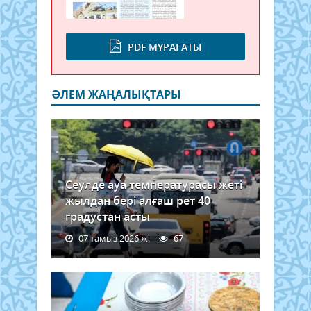
PDF МҰРАҒАТЫ
ӘЛЕМ ЖАҢАЛЫҚТАРЫ
Сеулде ауа температурасы жеті
жылдан бері алғаш рет 40
градустан асты
07 тамыз 2026 ж.
67