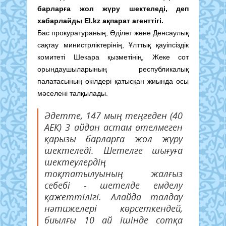
барларға жол жүру шектеледі, деп
хабарлайды
El.kz
ақпарат агенттігі.
Бас прокуратураның, Әділет және Денсаулық
сақтау министрліктерінің, Ұлттық қауіпсіздік
комитеті Шекара қызметінің, Жеке сот
орындаушыларының республикалық
палатасының өкілдері қатысқан жиында осы
мәселені талқылады.
Әдетте, 147 мың теңгеден (40
АЕК) 3 айдан астам өтелмеген
қарызы барларға жол жүру
шектеледі. Шетелге шығуға
шектеулердің
тоқтатылуының жалғыз
себебі - шетелде емделу
қажеттілігі. Алайда талдау
нәтижелері көрсеткендей,
биылғы 10 ай ішінде сотқа