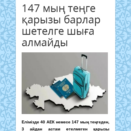
147 мың теңге
қарызы барлар
шетелге шыға
алмайды
Елімізде 40 АЕК немесе 147 мың теңгеден,
3 айдан астам өтелмеген қарызы