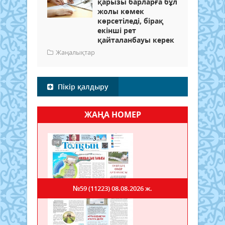
қарызы барларға бұл
жолы көмек
көрсетіледі, бірақ
екінші рет
қайталанбауы керек
Жаңалықтар
Пікір қалдыру
ЖАҢА НОМЕР
№59 (11223)
08.08.2026 ж.