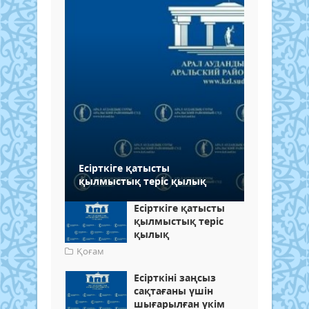
Есірткіге қатысты
қылмыстық теріс қылық
Есірткіге қатысты
қылмыстық теріс
қылық
Қоғам
Есірткіні заңсыз
сақтағаны үшін
шығарылған үкім