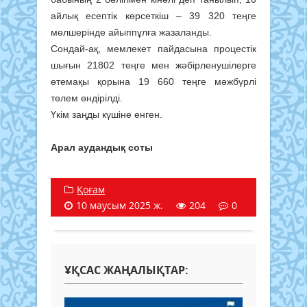
айлық есептік көрсеткіш – 39 320 теңге
мөлшерінде айыппұлға жазаланды.
Сондай-ақ, мемлекет пайдасына процестік
шығын 21802 теңге мен жәбірленушілерге
өтемақы қорына 19 660 теңге мәжбүрлі
төлем өндірілді.
Үкім заңды күшіне енген.
Арал аудандық соты
Қоғам
10 маусым 2025 ж.
204
0
ҰҚСАС ЖАҢАЛЫҚТАР: