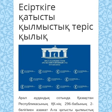
Есірткіге
қатысты
қылмыстық теріс
қылық
Арал аудандық сотында Қазақстан
Республикасының ҚК-нің 296-бабының 2-
бөлігімен азамат А-ға қатысты қылмыстық