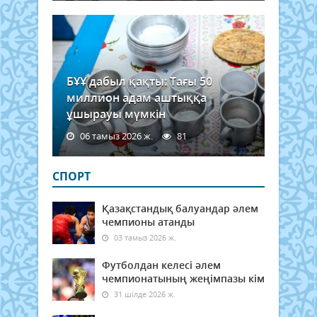
БҰҰ дабыл қақты: Тағы 50
миллион адам аштыққа
ұшырауы мүмкін
06 тамыз 2026 ж.
81
СПОРТ
Қазақстандық балуандар әлем
чемпионы атанды
03 тамыз 2026 ж.
Футболдан келесі әлем
чемпионатының жеңімпазы кім
31 шілде 2026 ж.