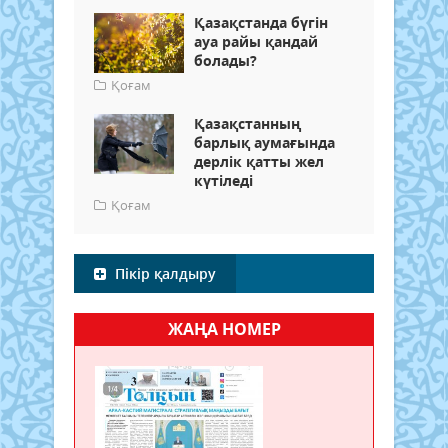
Қазақстанда бүгін
ауа райы қандай
болады?
Қоғам
Қазақстанның
барлық аумағында
дерлік қатты жел
күтіледі
Қоғам
Пікір қалдыру
ЖАҢА НОМЕР