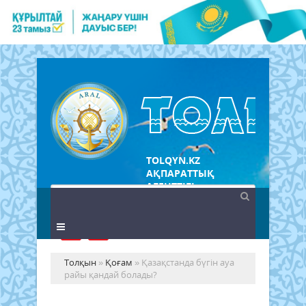
TOLQYN.KZ
АҚПАРАТТЫҚ
АГЕНТТІГІ
Толқын
»
Қоғам
» Қазақстанда бүгін ауа
райы қандай болады?