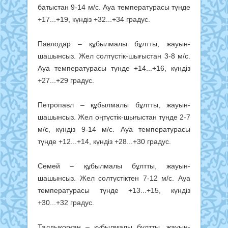
батыстан 9-14 м/с. Ауа температурасы түнде
+17...+19, күндіз +32...+34 градус.
Павлодар – құбылмалы бұлтты, жауын-
шашынсыз. Жел солтүстік-шығыстан 3-8 м/с.
Ауа температурасы түнде +14...+16, күндіз
+27...+29 градус.
Петропавл – құбылмалы бұлтты, жауын-
шашынсыз. Жел оңтүстік-шығыстан түнде 2-7
м/с, күндіз 9-14 м/с. Ауа температурасы
түнде +12...+14, күндіз +28...+30 градус.
Семей – құбылмалы бұлтты, жауын-
шашынсыз. Жел солтүстіктен 7-12 м/с. Ауа
температурасы түнде +13...+15, күндіз
+30...+32 градус.
Талдықорған – құбылмалы бұлтты, жауын-