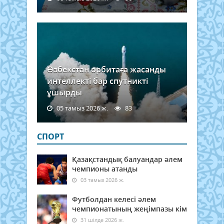
Өзбекстан орбитаға жасанды
интеллекті бар спутникті
ұшырды
05 тамыз 2026 ж.
83
СПОРТ
Қазақстандық балуандар әлем
чемпионы атанды
03 тамыз 2026 ж.
Футболдан келесі әлем
чемпионатының жеңімпазы кім
31 шілде 2026 ж.