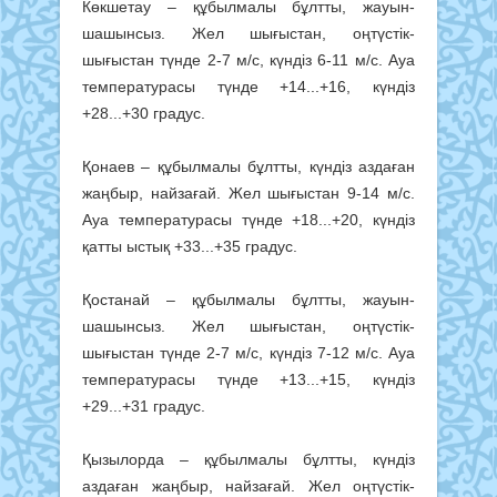
Көкшетау – құбылмалы бұлтты, жауын-
шашынсыз. Жел шығыстан, оңтүстік-
шығыстан түнде 2-7 м/с, күндіз 6-11 м/с. Ауа
температурасы түнде +14...+16, күндіз
+28...+30 градус.
Қонаев – құбылмалы бұлтты, күндіз аздаған
жаңбыр, найзағай. Жел шығыстан 9-14 м/с.
Ауа температурасы түнде +18...+20, күндіз
қатты ыстық +33...+35 градус.
Қостанай – құбылмалы бұлтты, жауын-
шашынсыз. Жел шығыстан, оңтүстік-
шығыстан түнде 2-7 м/с, күндіз 7-12 м/с. Ауа
температурасы түнде +13...+15, күндіз
+29...+31 градус.
Қызылорда – құбылмалы бұлтты, күндіз
аздаған жаңбыр, найзағай. Жел оңтүстік-