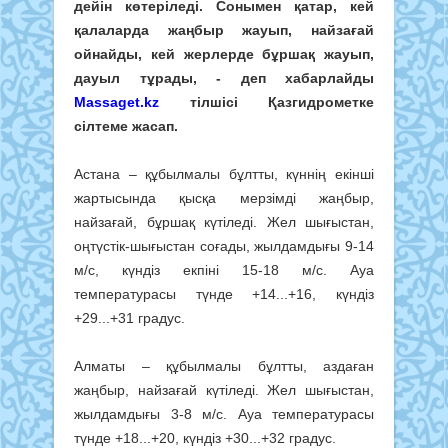
дейін көтеріледі. Сонымен қатар, кей
қалаларда жаңбыр жауып, найзағай
ойнайды, кей жерлерде бұршақ жауып,
дауыл тұрады, - деп хабарлайды
Massaget.kz
тілшісі Қазгидрометке
сілтеме жасап.
Астана – құбылмалы бұлтты, күннің екінші
жартысында қысқа мерзімді жаңбыр,
найзағай, бұршақ күтіледі. Жел шығыстан,
оңтүстік-шығыстан соғады, жылдамдығы 9-14
м/с, күндіз екпіні 15-18 м/с. Ауа
температурасы түнде +14...+16, күндіз
+29...+31 градус.
Алматы – құбылмалы бұлтты, аздаған
жаңбыр, найзағай күтіледі. Жел шығыстан,
жылдамдығы 3-8 м/с. Ауа температурасы
түнде +18...+20, күндіз +30...+32 градус.