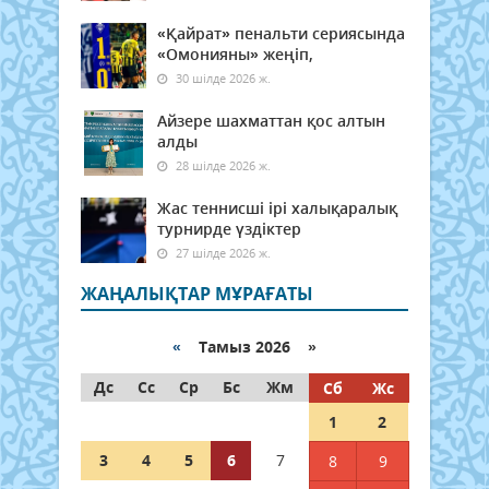
«Қайрат» пенальти сериясында
«Омонияны» жеңіп,
30 шілде 2026 ж.
Айзере шахматтан қос алтын
алды
28 шілде 2026 ж.
Жас теннисші ірі халықаралық
турнирде үздіктер
27 шілде 2026 ж.
ЖАҢАЛЫҚТАР МҰРАҒАТЫ
«
Тамыз 2026 »
Дс
Сс
Ср
Бс
Жм
Сб
Жс
1
2
3
4
5
6
7
8
9