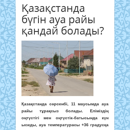
Қазақстанда
бүгін ауа райы
қандай болады?
Қазақстанда сәрсенбі, 11 маусымда ауа
райы тұрақсыз болады. Еліміздің
оңтүстігі мен оңтүстік-батысында күн
ысиды, ауа температурасы +36 градусқа