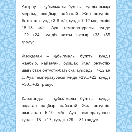
Атырау – құбылмалы бұлтты, күндіз қысқа
мерзімді жаңбыр, найзағай. Жел оңтүстік-
батыстан түнде 3-8 м/с, күндіз 7-12 м/с, екпіні
15-18 м/с. Ауа температурасы түнде
+22...+24, күндіз қатты ыстық +33...+35
градус.
Жезқазған – құбылмалы бұлтты, күндіз
жаңбыр, найзағай, бұршақ. Жел оңтүстік-
шығыстан оңтүстік-батысқа ауысады, 7-12 м/
с. Ауа температурасы түнде +19...+21, күндіз
+30...+32 градус.
Қарағанды – құбылмалы бұлтты, күндіз
аздаған жаңбыр, найзағай. Жел оңтүстік-
шығыстан 5-10 м/с. Ауа температурасы
түнде +15...+17, күндіз +29...+31 градус.