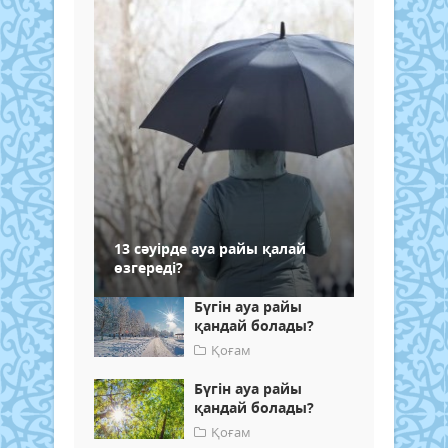
13 сәуірде ауа райы қалай
өзгереді?
Бүгін ауа райы
қандай болады?
Қоғам
Бүгін ауа райы
қандай болады?
Қоғам