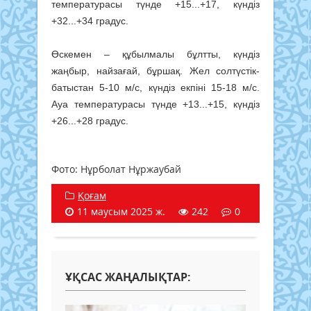
температурасы түнде +15...+17, күндіз
+32...+34 градус.
Өскемен – құбылмалы бұлтты, күндіз
жаңбыр, найзағай, бұршақ. Жел солтүстік-
батыстан 5-10 м/с, күндіз екпіні 15-18 м/с.
Ауа температурасы түнде +13...+15, күндіз
+26...+28 градус.
Фото: Нұрболат Нұржаубай
Қоғам
11 маусым 2025 ж.
242
0
ҰҚСАС ЖАҢАЛЫҚТАР: