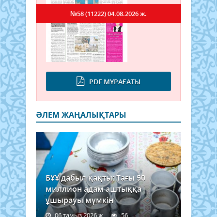
№58 (11222)
04.08.2026 ж.
PDF МҰРАҒАТЫ
ӘЛЕМ ЖАҢАЛЫҚТАРЫ
БҰҰ дабыл қақты: Тағы 50
миллион адам аштыққа
ұшырауы мүмкін
06 тамыз 2026 ж.
56