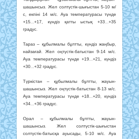
шашынсыз. Жел солтүстік-шығыстан 5-10 м/
с, екпіні 14 м/с. Ауа температурасы түнде
+15...+17, күндіз қатты ыстық +33...+35
градус.
Тараз – құбылмалы бұлтты, күндіз жаңбыр,
найзағай. Жел оңтүстік-батыстан 9-14 м/с.
Ауа температурасы түнде +19...+21, күндіз
+30...+32 градус.
Түркістан – құбылмалы бұлтты, жауын-
шашынсыз. Жел оңтүстік-батыстан 8-13 м/с.
Ауа температурасы түнде +18...+20, күндіз
+34...+36 градус.
Орал – құбылмалы бұлтты, жауын-
шашынсыз. Жел солтүстік-шығыстан
солтүстік-батысқа ауысады, 5-10 м/с. Ауа