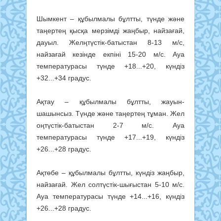
Шымкент – құбылмалы бұлтты, түнде және
таңертең қысқа мерзімді жаңбыр, найзағай,
дауыл. Желңтүстік-батыстан 8-13 м/с,
найзағай кезінде екпіні 15-20 м/с. Ауа
температурасы түнде +18...+20, күндіз
+32...+34 градус.
Ақтау – құбылмалы бұлтты, жауын-
шашынсыз. Түнде және таңертең тұман. Жел
оңтүстік-батыстан 2-7 м/с. Ауа
температурасы түнде +17...+19, күндіз
+26...+28 градус.
Ақтөбе – құбылмалы бұлтты, күндіз жаңбыр,
найзағай. Жел солтүстік-шығыстан 5-10 м/с.
Ауа температурасы түнде +14...+16, күндіз
+26...+28 градус.