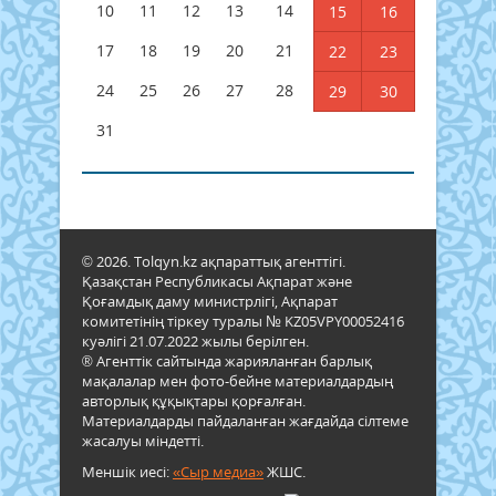
10
11
12
13
14
15
16
17
18
19
20
21
22
23
24
25
26
27
28
29
30
31
© 2026. Tolqyn.kz ақпараттық агенттігі.
Қазақстан Республикасы Ақпарат және
Қоғамдық даму министрлігі, Ақпарат
комитетінің тіркеу туралы № KZ05VPY00052416
куәлігі 21.07.2022 жылы берілген.
® Агенттік сайтында жарияланған барлық
мақалалар мен фото-бейне материалдардың
авторлық құқықтары қорғалған.
Материалдарды пайдаланған жағдайда сілтеме
жасалуы міндетті.
Меншік иесі:
«Сыр медиа»
ЖШС.