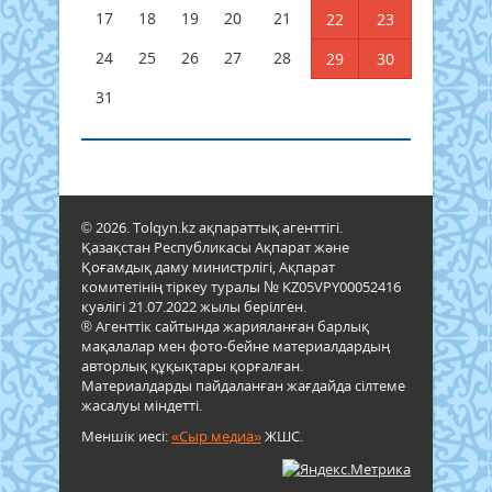
17
18
19
20
21
22
23
24
25
26
27
28
29
30
31
© 2026. Tolqyn.kz ақпараттық агенттігі.
Қазақстан Республикасы Ақпарат және
Қоғамдық даму министрлігі, Ақпарат
комитетінің тіркеу туралы № KZ05VPY00052416
куәлігі 21.07.2022 жылы берілген.
® Агенттік сайтында жарияланған барлық
мақалалар мен фото-бейне материалдардың
авторлық құқықтары қорғалған.
Материалдарды пайдаланған жағдайда сілтеме
жасалуы міндетті.
Меншік иесі:
«Сыр медиа»
ЖШС.