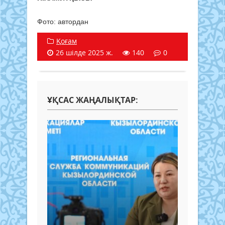
Фото: автордан
Қоғам
26 шілде 2025 ж.
140
0
ҰҚСАС ЖАҢАЛЫҚТАР: