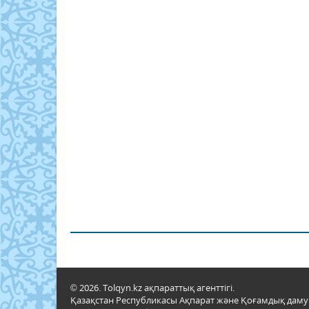
© 2026. Tolqyn.kz ақпараттық агенттігі.
Қазақстан Республикасы Ақпарат және Қоғамдық даму м