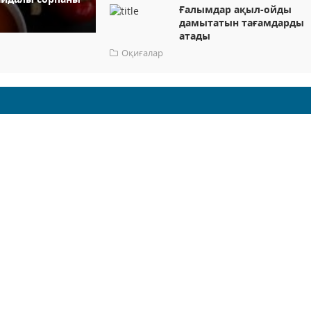
Ғалымдар ақыл-ойды
дамытатын тағамдарды
атады
Оқиғалар