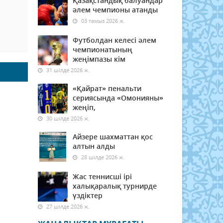
Қазақстандық балуандар
әлем чемпионы атанды
03 тамыз 2026 ж.
Футболдан келесі әлем
чемпионатының
жеңімпазы кім
31 шілде 2026 ж.
«Қайрат» пенальти
сериясында «Омонияны»
жеңіп,
30 шілде 2026 ж.
Айзере шахматтан қос
алтын алды
28 шілде 2026 ж.
Жас теннисші ірі
халықаралық турнирде
үздіктер
27 шілде 2026 ж.