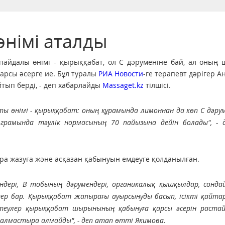
өнімі аталды
 пайдалы өнімі - қырыққабат, ол С дәруменіне бай, ал оны
арсы әсерге ие. Бұл туралы
РИА Новости
-ге терапевт дәрігер А
тып берді, - деп хабарлайды
Massaget.kz
тілшісі.
сты өнімі - қырыққабат: оның құрамында лимоннан да көп С дәру
 грамында тәулік нормасының 70 пайызына дейін болады", - д
 жазуға және асқазан қабынуын емдеуге қолданылған.
дері, В тобының дәрумендері, органикалық қышқылдар, сондай
р бар. Қырыққабат жапырағы ауырсынуды басып, ісікті қайтар
рттеулер қырыққабат шырынының қабынуға қарсы әсерін растай
алмастыра алмайды", - деп атап өтті Якимова.