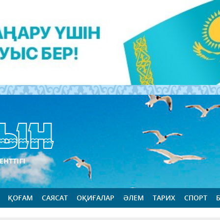
ЕНТТІГІ
ҚОҒАМ
САЯСАТ
ОҚИҒАЛАР
ӘЛЕМ
ТАРИХ
СПОРТ