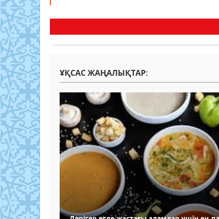
ҰҚСАС ЖАҢАЛЫҚТАР:
Дәрігер егде жастағы адамдар үшін ең 