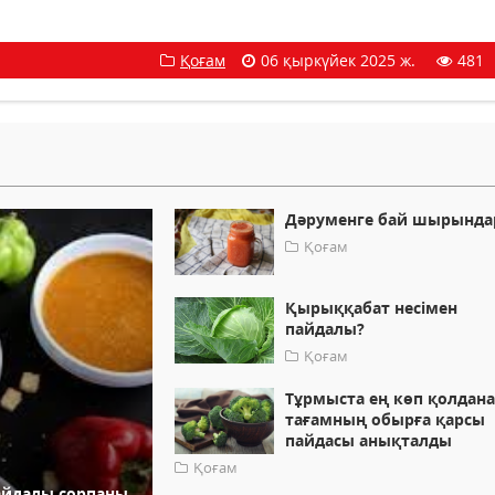
Қоғам
06 қыркүйек 2025 ж.
481
Дәруменге бай шырында
Қоғам
Қырыққабат несімен
пайдалы?
Қоғам
Тұрмыста ең көп қолдан
тағамның обырға қарсы
пайдасы анықталды
Қоғам
пайдалы сорпаны