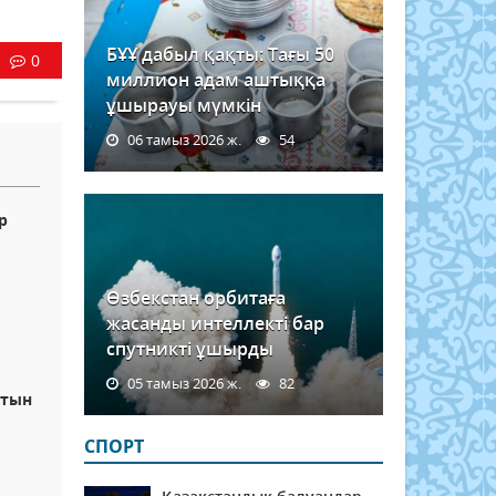
БҰҰ дабыл қақты: Тағы 50
0
миллион адам аштыққа
ұшырауы мүмкін
06 тамыз 2026 ж.
54
р
Өзбекстан орбитаға
жасанды интеллекті бар
спутникті ұшырды
05 тамыз 2026 ж.
82
атын
СПОРТ