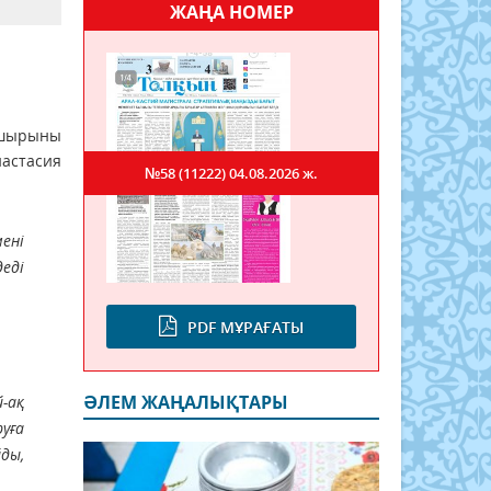
ЖАҢА НОМЕР
ң шырыны
настасия
№58 (11222)
04.08.2026 ж.
мені
еді
PDF МҰРАҒАТЫ
ӘЛЕМ ЖАҢАЛЫҚТАРЫ
-ақ
уға
ды,