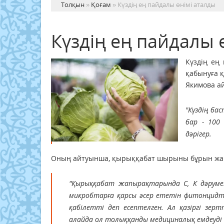
Толқын
»
Қоғам
» Күздің ең пайдалы өнімі аталды
Күздің ең пайдалы 
Күздің ең
қабынуға қ
Якимова ай
"Күздің ба
бар - 100
дәрігер.
Оның айтуынша, қырыққабат шырыны бұрын жара
"Қырыққабат жапырақтарында С, К дәрумен
микробтарға қарсы әсер ететін фитонцидте
қабілетті деп есептелген. Ал қазіргі зе
алайда ол толыққанды медициналық емдеуді 