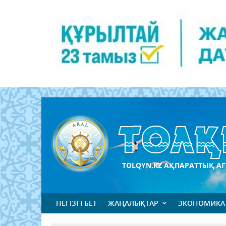
TOLQYN.KZ АҚПАРАТТЫҚ АГ
НЕГІЗГІ БЕТ
ЖАҢАЛЫҚТАР
ЭКОНОМИКА