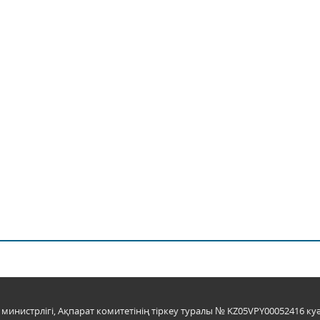
инистрлігі, Ақпарат комитетінің тіркеу туралы № KZ05VPY00052416 куә