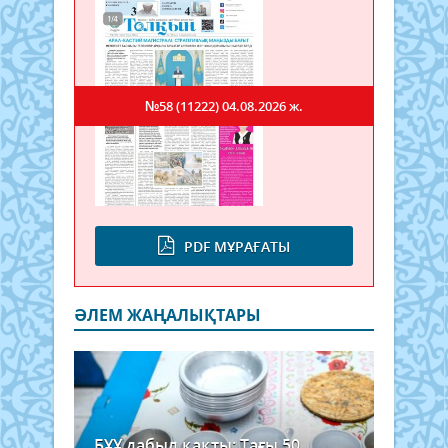
№58 (11222)
04.08.2026 ж.
PDF МҰРАҒАТЫ
ӘЛЕМ ЖАҢАЛЫҚТАРЫ
БҰҰ дабыл қақты: Тағы 50