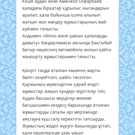
Кеше аудан әкімі Аманжол Оңғарбаев
қаладағы бірқатар құрылыс нысандарын
аралап, қала бойынша қолға алынып
жатқан жол жөндеу жұмыстарының жай-
күйімен танысты.
Алдымен «Моно және шағын қалаларды
дамыту» бағдарламасы аясында Бақтыбай
батыр көшесінің автомобиль жолын қайта
жаңғырту жұмыстарымен танысты.
Қазіргі таңда аталған көшенің жарты
бөлігі кеңейтіліп, шебін төселген.
Қаржының мүмкіндігіне қарай ендігі
жұмыстар жақын күндері жүргізілуі тиіс.
Аудан басшысы мердігер мекеме
басшысымен кездесу барысында аталған
жұмыстарды сапалы әрі мерзімінде
аяқтауға күш салу керектігін тапсырды.
Жұмыстың жедел жүруін бақылауда ұстап,
қала көшелерінде ұзақ уақыт