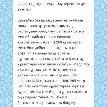
қолайсыздықтар тудырмау керектігін де
атап өтті.
Бақтыбай батыр көшесінің автомобиль
жолын жаңғырту жұмыстарының
басталуына орай, яғни Бақтыбай батыр
мен Әбілқайыр хан көшелерінің
қиылысынан бастап №260 қазақ орта
мектебіне дейінгі аралықтағы көне
асфальт жабындысы да арнайы
құрылғымен алынып, қайта асфальттау
жұмыстары жүргізілген болатын. Мердігер
«Арал құрылысы» ЖШС мекемесі өз
қаржысы есебінен, яғни демеушілік
арқылы М.Мақатаев көшесінің 265 метр
бөлігіне жол төсеу жұмыстарын жүргізді.
Аудан әкімі ел көкейінде жүрген мәселеге
оң көзқарас танытқан мекеме
басшылығына ризашылық білдірді.