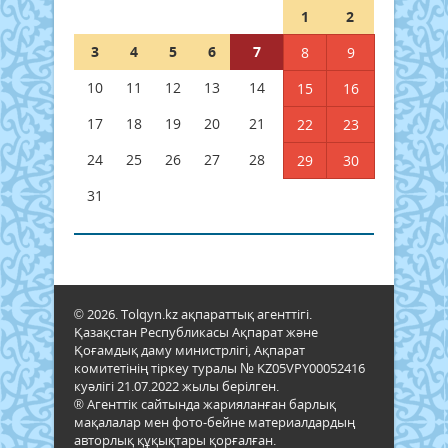
1
2
3
4
5
6
7
8
9
10
11
12
13
14
15
16
17
18
19
20
21
22
23
24
25
26
27
28
29
30
31
© 2026. Tolqyn.kz ақпараттық агенттігі.
Қазақстан Республикасы Ақпарат және
Қоғамдық даму министрлігі, Ақпарат
комитетінің тіркеу туралы № KZ05VPY00052416
куәлігі 21.07.2022 жылы берілген.
® Агенттік сайтында жарияланған барлық
мақалалар мен фото-бейне материалдардың
авторлық құқықтары қорғалған.