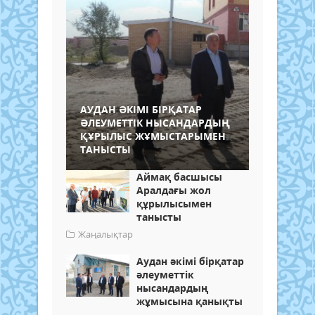
АУДАН ӘКІМІ БІРҚАТАР
ӘЛЕУМЕТТІК НЫСАНДАРДЫҢ
ҚҰРЫЛЫС ЖҰМЫСТАРЫМЕН
ТАНЫСТЫ
Аймақ басшысы
Аралдағы жол
құрылысымен
танысты
Жаңалықтар
Аудан әкімі бірқатар
әлеуметтік
нысандардың
жұмысына қанықты