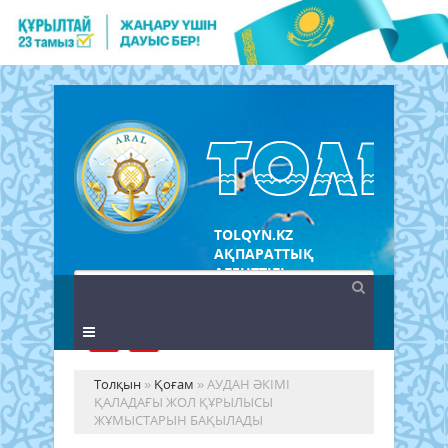
TOLQYN.KZ
АҚПАРАТТЫҚ
АГЕНТТІГІ
Толқын
»
Қоғам
» АУДАН ӘКІМІ
ҚАЛАДАҒЫ ЖОЛ ҚҰРЫЛЫСЫ
ЖҰМЫСТАРЫН БАҚЫЛАДЫ