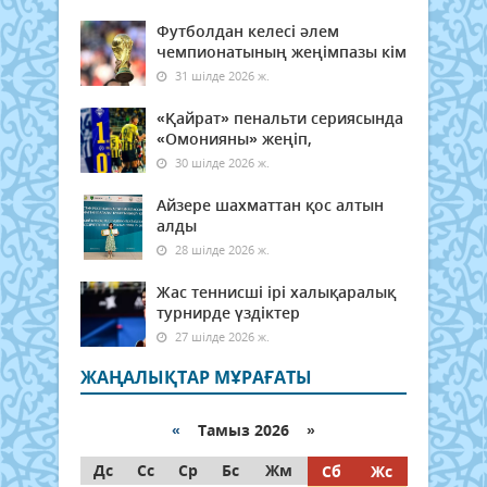
Футболдан келесі әлем
чемпионатының жеңімпазы кім
31 шілде 2026 ж.
«Қайрат» пенальти сериясында
«Омонияны» жеңіп,
30 шілде 2026 ж.
Айзере шахматтан қос алтын
алды
28 шілде 2026 ж.
Жас теннисші ірі халықаралық
турнирде үздіктер
27 шілде 2026 ж.
ЖАҢАЛЫҚТАР МҰРАҒАТЫ
«
Тамыз 2026 »
Дс
Сс
Ср
Бс
Жм
Сб
Жс