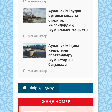
Жаңалықтар
Аудан әкімі аудан
орталығындағы
бірқатар
нысандардың
жұмысымен танысты
Жаңалықтар
Аудан әкімі қала
көшелерін
абаттандыру
жұмыстарын
бақылады
Жаңалықтар
Пікір қалдыру
ЖАҢА НОМЕР