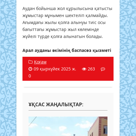
Аудан бойынша жол құрылысына қатысты
жұмыстар мұнымен шектеліп қалмайды.
Ағымдағы жылы қолға алынуы тиіс осы
бағыттағы жұмыстар жыл көлемінде
жүйелі түрде қолға алынатын болады.
Арал ауданы әкімінің баспасөз қызметі
Қоғам
09 қыркүйек 2025 ж.
263
0
ҰҚСАС ЖАҢАЛЫҚТАР: