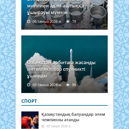
миллион адам аштыққа
ұшырауы мүмкін
06 тамыз 2026 ж.
79
Өзбекстан орбитаға жасанды
интеллекті бар спутникті
ұшырды
05 тамыз 2026 ж.
98
СПОРТ
Қазақстандық балуандар әлем
чемпионы атанды
03 тамыз 2026 ж.