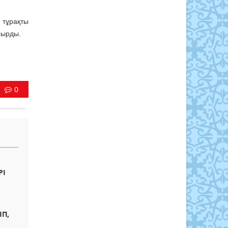
тұрақты
сырды.
0
РІ
ЫП,