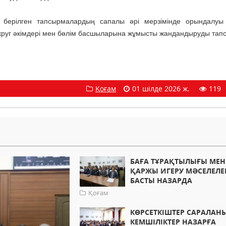
берілген тапсырмалардың сапалы әрі мерзімінде орындалуы 
округ әкімдері мен бөлім басшыларына жұмысты жандандыруды тап
Қоғам
01 шілде 2026 ж.
119
БАҒА ТҰРАҚТЫЛЫҒЫ МЕН
ҚАРЖЫ ИГЕРУ МӘСЕЛЕЛЕ
БАСТЫ НАЗАРДА
Қоғам
КӨРСЕТКІШТЕР САРАЛАН
КЕМШІЛІКТЕР НАЗАРҒА