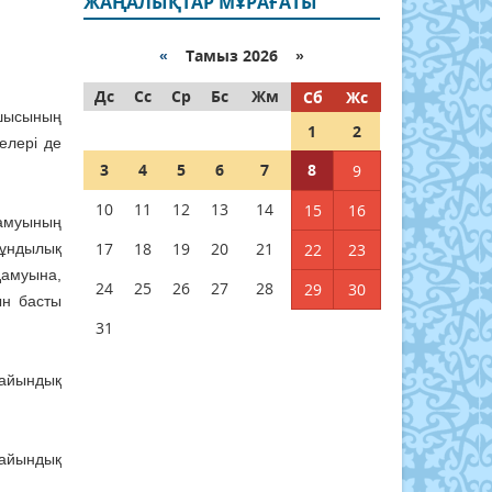
ЖАҢАЛЫҚТАР МҰРАҒАТЫ
«
Тамыз 2026 »
Дс
Сс
Ср
Бс
Жм
Сб
Жс
сшысының
1
2
елері де
3
4
5
6
7
8
9
10
11
12
13
14
15
16
дамуының
17
18
19
20
21
 құндылық
22
23
дамуына,
24
25
26
27
28
29
30
ын басты
31
дайындық
дайындық