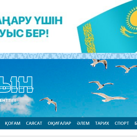
ЕНТТІГІ
ҚОҒАМ
САЯСАТ
ОҚИҒАЛАР
ӘЛЕМ
ТАРИХ
СПОРТ