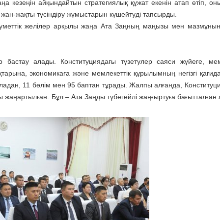
 кезеңін айқындайтын стратегиялық құжат екенін атап өтіп, оның
ға жан-жақты түсіндіру жұмыстарын күшейтуді тапсырды.
уметтік желілер арқылы жаңа Ата Заңның маңызы мен мазмұнын
ер бастау алады. Конституциядағы түзетулер саяси жүйеге, мем
тарына, экономикаға және мемлекеттік құрылымның негізгі қағид
уладан, 11 бөлім мен 95 баптан тұрады. Жалпы алғанда, Конституц
йызы жаңартылған. Бұл – Ата Заңды түбегейлі жаңғыртуға бағытталға