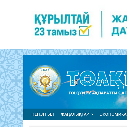
TOLQYN.KZ АҚПАРАТТЫҚ АГ
НЕГІЗГІ БЕТ
ЖАҢАЛЫҚТАР
ЭКОНОМИКА