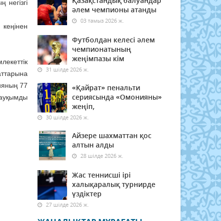
Қазақстандық балуандар
 негізгі
әлем чемпионы атанды
03 тамыз 2026 ж.
 кеңінен
Футболдан келесі әлем
чемпионатының
жеңімпазы кім
лекеттік
31 шілде 2026 ж.
аттарына
ияның 77
«Қайрат» пенальти
сериясында «Омонияны»
н ауқымды
жеңіп,
30 шілде 2026 ж.
Айзере шахматтан қос
алтын алды
28 шілде 2026 ж.
Жас теннисші ірі
халықаралық турнирде
үздіктер
27 шілде 2026 ж.