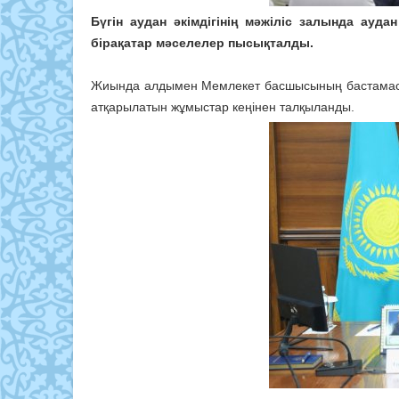
Бүгін аудан әкімдігінің мәжіліс залында ауда
бірақатар мәселелер пысықталды.
Жиында алдымен Мемлекет басшысының бастамасы
атқарылатын жұмыстар кеңінен талқыланды.