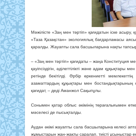
Мәжілісте «Заң мен тәртіп» қағидатын іске асыр
«Таза Қазақстан» экологиялық бағдарламасы аяс
қаралды. Жауапты сала басшыларына нақты тапсыр
– «Заң мен тәртіп» қағидаты – жаңа Конституция 
қауіпсіздігін, әділеттілікті және адам құқықтары м
ретінде бекітілді. Әрбір өркениетті мемлекетті
азаматтардың құқықтары мен бостандықтарының са
қағидат, – деді Аманжол Сақыпұлы.
Сонымен қатар облыс әкімінің төрағалығымен өт
мәселесі де пысықталды.
Аудан әкімі жауапты сала басшыларына келесі апт
жұмыстарын жан-жақты саралап, тиісті ұсыныстар ен