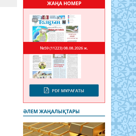
ЖАҢА НОМЕР
№59 (11223)
08.08.2026 ж.
PDF МҰРАҒАТЫ
ӘЛЕМ ЖАҢАЛЫҚТАРЫ