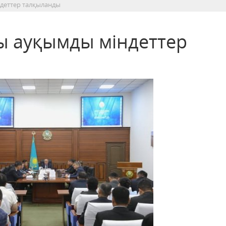
деттер талқыланды
ы ауқымды міндеттер