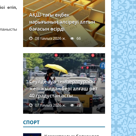
сі өтіп,
АҚШ-тағы еңбек
нарығының әлсіреуі алтын
бағасын өсірді
йланысты
08 тамыз 2026 ж.
66
Сеулде ауа температурасы
жеті жылдан бері алғаш рет
40 градустан асты
07 тамыз 2026 ж.
78
СПОРТ