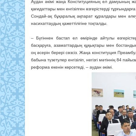
Аудан әкімі жаңа Конституцияның ел дамуының жаңа
қағидаттары мен енгізілген өзгерістерді тұрғындар
Сондай-ақ бұқаралық ақпарат құралдары мен әле
насихаттаудың қажеттілігіне тоқталды.
– Бүгіннен бастап ел өмірінде айтулы өзгеріст
басқаруға, азаматтардың құқықтары мен бостандық
оң әсерін берері сөзсіз. Жаңа конституция Преамб
бабына түзетулер енгізіліп, негізгі мәтіннің 84 па
реформа екенін көрсетеді, – аудан әкімі.