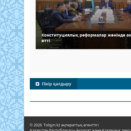
Конституциялық реформалар жөнінде а
өтті
Пікір қалдыру
© 2026. Tolqyn.kz ақпараттық агенттігі.
Қазақстан Республикасы Ақпарат және Қоғамдық даму м