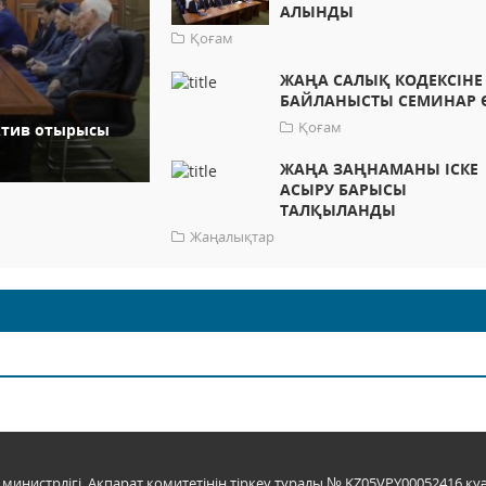
АЛЫНДЫ
Қоғам
ЖАҢА САЛЫҚ КОДЕКСІНЕ
БАЙЛАНЫСТЫ СЕМИНАР Ө
Қоғам
ктив отырысы
ЖАҢА ЗАҢНАМАНЫ ІСКЕ
АСЫРУ БАРЫСЫ
ТАЛҚЫЛАНДЫ
Жаңалықтар
инистрлігі, Ақпарат комитетінің тіркеу туралы № KZ05VPY00052416 куә