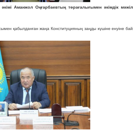
н әкімі Аманжол Оңғарбаевтың төрағалығымен әкімдік мәжілі
мен қабылданған жаңа Конституцияның заңды күшіне енуіне ба