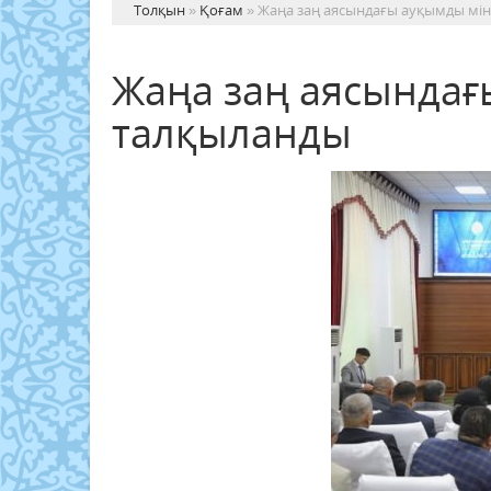
Толқын
»
Қоғам
» Жаңа заң аясындағы ауқымды мін
Жаңа заң аясындағ
талқыланды