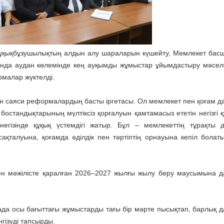
у, құқықбұзушылықтың алдын алу шараларын күшейту, Мемлекет ба
ында аудан көлемінде кең ауқымды жұмыстар ұйымдастыру мәсел
малар жүктелді.
мен саяси реформалардың басты іргетасы. Ол мемлекет пен қоғам 
ен бостандықтарының мүлтіксіз қорғалуын қамтамасыз ететін негізгі
ң негізінде құқық үстемдігі жатыр. Бұл – мемлекеттің тұрақты 
қталуына, қоғамда әділдік пен тәртіптің орнауына кепіл болат
кен мәжілісте қаралған 2026–2027 жылғы жылу беру маусымына 
ада осы бағыттағы жұмыстарды тағы бір мәрте пысықтап, барлық 
гізуді тапсырды.