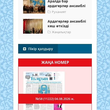
Аралда бар
ардагерлер ансамблі
Руханият
Ардагерлер ансамблі
кеш өткізді
Жаңалықтар
Пікір қалдыру
ЖАҢА НОМЕР
№58 (11222)
04.08.2026 ж.