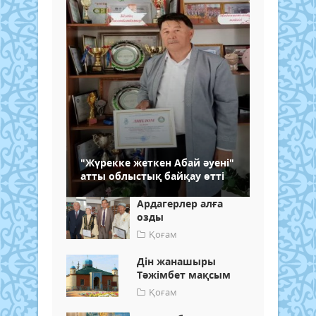
"Жүрекке жеткен Абай әуені"
атты облыстық байқау өтті
Ардагерлер алға
озды
Қоғам
Дін жанашыры
Тәжімбет мақсым
Қоғам