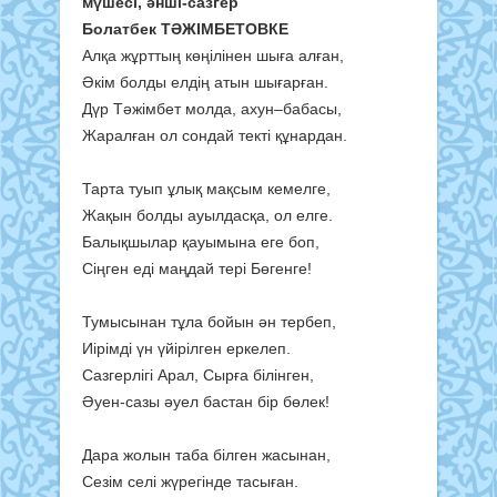
мүшесі, әнші-сазгер
Болатбек ТӘЖІМБЕТОВКЕ
Алқа жұрттың көңілінен шыға алған,
Әкім болды елдің атын шығарған.
Дүр Тәжімбет молда, ахун–бабасы,
Жаралған ол сондай текті құнардан.
Тарта туып ұлық мақсым кемелге,
Жақын болды ауылдасқа, ол елге.
Балықшылар қауымына еге боп,
Сіңген еді маңдай тері Бөгенге!
Тумысынан тұла бойын ән тербеп,
Иірімді үн үйірілген еркелеп.
Сазгерлігі Арал, Сырға білінген,
Әуен-сазы әуел бастан бір бөлек!
Дара жолын таба білген жасынан,
Сезім селі жүрегінде тасыған.