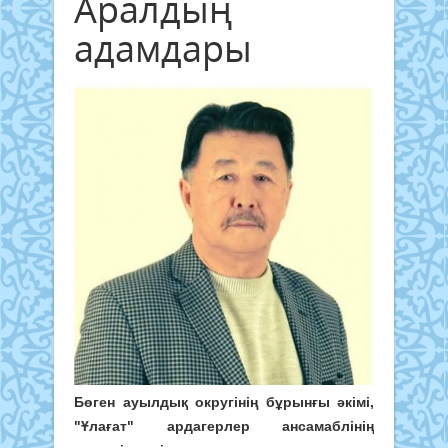
Аралдың
адамдары
Бөген ауылдық округінің бұрынғы әкімі,
"Ұлағат" ардагерлер ансамаблінің