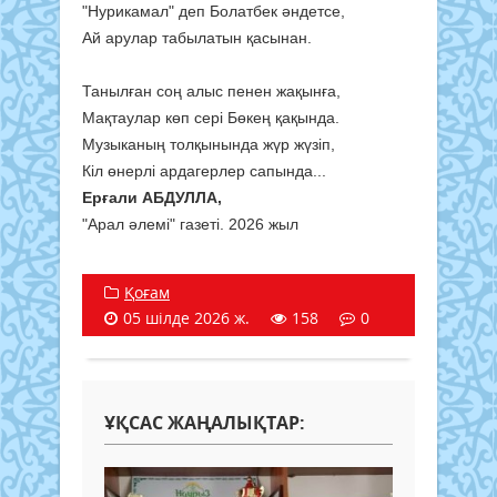
"Нурикамал" деп Болатбек әндетсе,
Ай арулар табылатын қасынан.
Танылған соң алыс пенен жақынға,
Мақтаулар көп сері Бөкең қақында.
Музыканың толқынында жүр жүзіп,
Кіл өнерлі ардагерлер сапында...
Ерғали АБДУЛЛА,
"Арал әлемі" газеті. 2026 жыл
Қоғам
05 шілде 2026 ж.
158
0
ҰҚСАС ЖАҢАЛЫҚТАР: