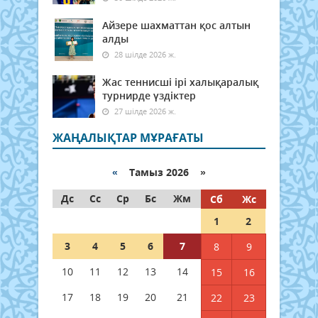
Айзере шахматтан қос алтын
алды
28 шілде 2026 ж.
Жас теннисші ірі халықаралық
турнирде үздіктер
27 шілде 2026 ж.
ЖАҢАЛЫҚТАР МҰРАҒАТЫ
«
Тамыз 2026 »
Дс
Сс
Ср
Бс
Жм
Сб
Жс
1
2
3
4
5
6
7
8
9
10
11
12
13
14
15
16
17
18
19
20
21
22
23