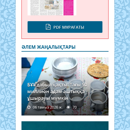
PDF МҰРАҒАТЫ
ӘЛЕМ ЖАҢАЛЫҚТАРЫ
БҰҰ дабыл қақты: Тағы 50
миллион адам аштыққа
ұшырауы мүмкін
06 тамыз 2026 ж.
70