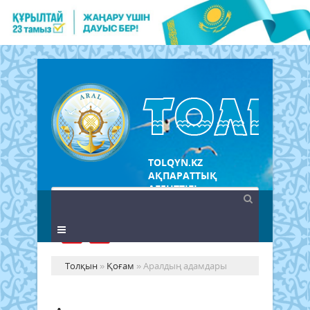
TOLQYN.KZ
АҚПАРАТТЫҚ
АГЕНТТІГІ
Толқын
»
Қоғам
» Аралдың адамдары