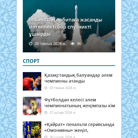
Өзбекстан орбитаға жасанды
интеллекті бар спутникті
ұшырды
05 тамыз 2026 ж.
90
СПОРТ
Қазақстандық балуандар әлем
чемпионы атанды
03 тамыз 2026 ж.
Футболдан келесі әлем
чемпионатының жеңімпазы кім
31 шілде 2026 ж.
«Қайрат» пенальти сериясында
«Омонияны» жеңіп,
30 шілде 2026 ж.