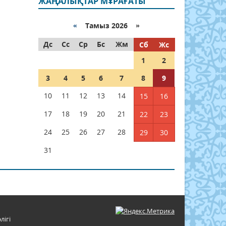
ЖАҢАЛЫҚТАР МҰРАҒАТЫ
«
Тамыз 2026 »
Дс
Сс
Ср
Бс
Жм
Сб
Жс
1
2
3
4
5
6
7
8
9
10
11
12
13
14
15
16
17
18
19
20
21
22
23
24
25
26
27
28
29
30
31
лігі