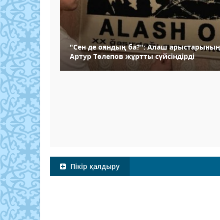
"Сен де ояндың ба?": Алаш арыстарының 
Артур Төлепов жұртты сүйсіндірді
Пікір қалдыру