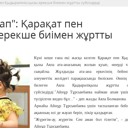
ен Қыдырәлінің қызы ерекше биімен жұртты сүйсіндірді
ап": Қарақат пен
ерекше биімен жұртты
Күні кеше ғана екі жасқа келген Қарақат пен Қыд
қызы Аяла ата-анасының жолын қуып, өнерді т
сыңайлы. Жұлдызды ата-ана еркесінің бейне
әлеуметтік желідегі парақшасында бөліскен. Әннің
билеген Аяла Қыдырәліқызы жұртты ос
сүйсіндірді."Айнұр Тұрсынбаева найман апам үші
түсірілген видео бұл..." - деп жазды Аяла Болманова.
Арнайы Айнұр Тұрсынбаева үшін таспаланған бейн
ақынның өзі де жауап беріп, пікір қалдырған.
"Жүрегім-ау, жүрегім. Сен аман бол тілегім", - 
Айнұр Тұрсынбаева.