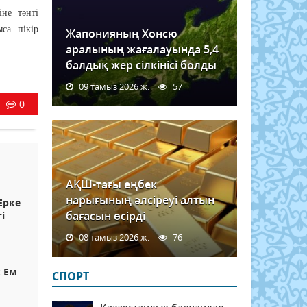
не тәнті
са пікір
Жапонияның Хонсю
аралының жағалауында 5,4
балдық жер сілкінісі болды
09 тамыз 2026 ж.
57
0
АҚШ-тағы еңбек
нарығының әлсіреуі алтын
Ерке
бағасын өсірді
і
08 тамыз 2026 ж.
76
: Ем
СПОРТ