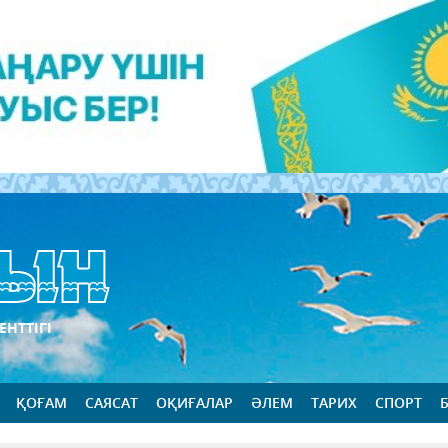
ЕНТТІГІ
ҚОҒАМ
САЯСАТ
ОҚИҒАЛАР
ӘЛЕМ
ТАРИХ
СПОРТ