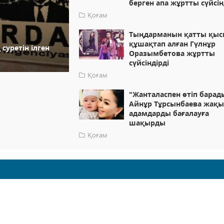
берген апа жұртты сүйсін
Қоғам
Тыңдарманын қатты қы
құшақтап алған Гүлнұр
суретін ілген
Оразымбетова жұртты
сүйсіндірді
Қоғам
"Жанталаспен өтіп барад
Айнұр Тұрсынбаева жақ
адамдарды бағалауға
шақырды
Қоғам