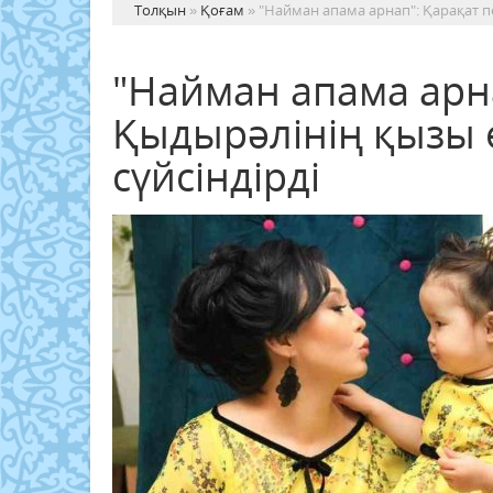
Толқын
»
Қоғам
» "Найман апама арнап": Қарақат п
"Найман апама арн
Қыдырәлінің қызы 
сүйсіндірді