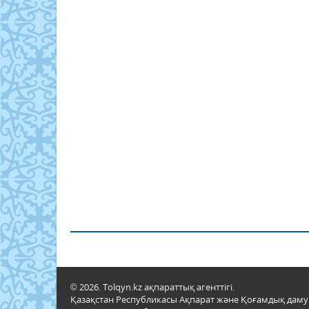
© 2026. Tolqyn.kz ақпараттық агенттігі.
Қазақстан Республикасы Ақпарат және Қоғамдық даму м