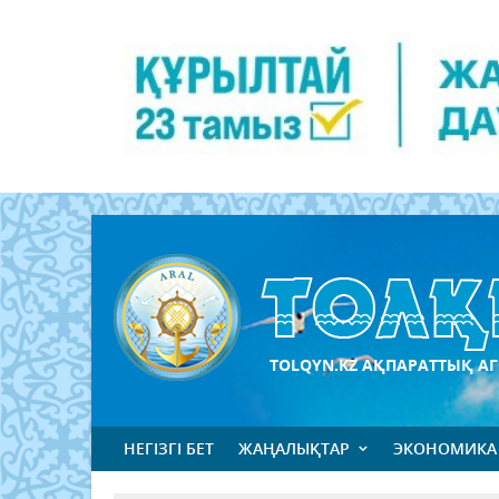
TOLQYN.KZ АҚПАРАТТЫҚ АГ
НЕГІЗГІ БЕТ
ЖАҢАЛЫҚТАР
ЭКОНОМИКА