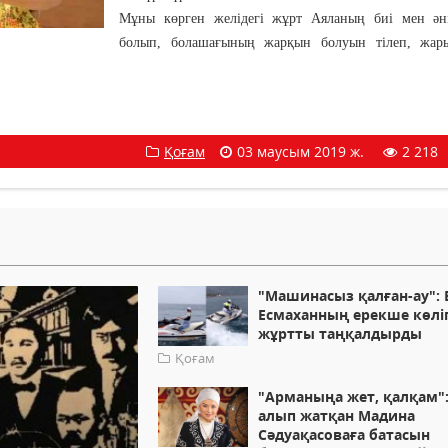
Мұны көрген желідегі жұрт Аяланың биі мен әні
болып, болашағының жарқын болуын тілеп, жары
Қоғам
03 маусым 2019 ж.
2 218
"Машинасыз қалған-ау": 
Есмаханның ерекше көліг
жұртты таңқалдырды
Қоғам
"Арманыңа жет, қалқам"
алып жатқан Мадина
Сәдуақасоваға батасын