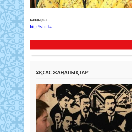
қалдырған.
http://stan.kz
ҰҚСАС ЖАҢАЛЫҚТАР: