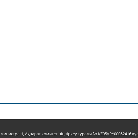
инистрлігі, Ақпарат комитетінің тіркеу туралы № KZ05VPY00052416 куә