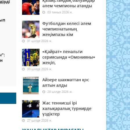
Қазақстандық балуандар
дірді
әлем чемпионы атанды
03 тамыз 2026 ж.
сып
Футболдан келесі әлем
чемпионатының
жеңімпазы кім
31 шілде 2026 ж.
«Қайрат» пенальти
ы":
сериясында «Омонияны»
ын
жеңіп,
30 шілде 2026 ж.
Айзере шахматтан қос
алтын алды
28 шілде 2026 ж.
Жас теннисші ірі
халықаралық турнирде
үздіктер
27 шілде 2026 ж.