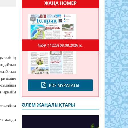
ЖАҢА НОМЕР
№59 (11223)
08.08.2026 ж.
ырәлінің
аңдайтын
жазбасын
 ритіміне
PDF МҰРАҒАТЫ
ылайша
н арнайы
ӘЛЕМ ЖАҢАЛЫҚТАРЫ
ежазбаға
деп жазды