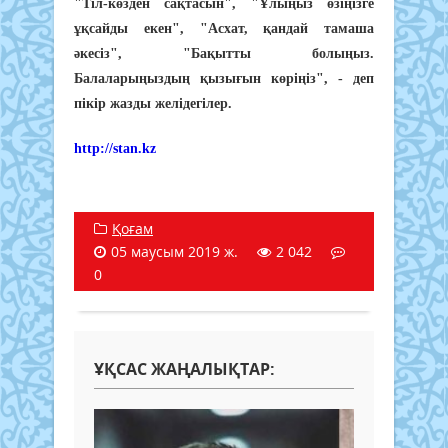
"Тіл-көзден сақтасын", "Ұлыңыз өзіңізге
ұқсайды екен", "Асхат, қандай тамаша
әкесіз", "Бақытты болыңыз.
Балаларыңыздың қызығын көріңіз", - деп
пікір жазды желідегілер.
http://stan.kz
Қоғам
05 маусым 2019 ж.
2 042
0
ҰҚСАС ЖАҢАЛЫҚТАР: