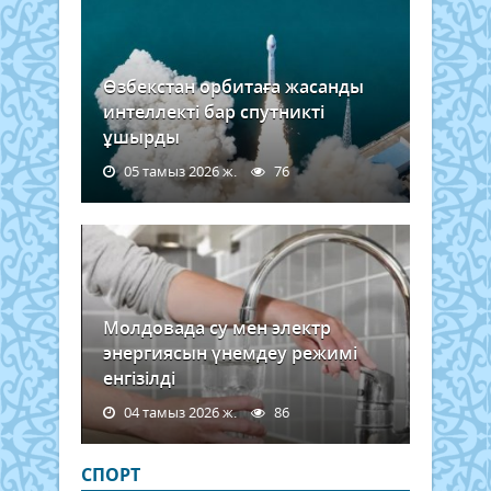
Өзбекстан орбитаға жасанды
интеллекті бар спутникті
ұшырды
05 тамыз 2026 ж.
76
Молдовада су мен электр
энергиясын үнемдеу режимі
енгізілді
04 тамыз 2026 ж.
86
СПОРТ