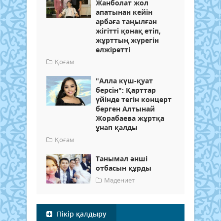
Жанболат жол
апатынан кейін
арбаға таңылған
жігітті қонақ етіп,
жұрттың жүрегін
елжіретті
Қоғам
"Алла күш-қуат
берсін": Қарттар
үйінде тегін концерт
берген Алтынай
Жорабаева жұртқа
ұнап қалды
Қоғам
Танымал әнші
отбасын құрды
Мәдениет
Пікір қалдыру