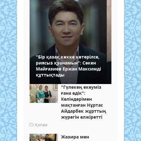
"Бір қазақ көкке көтерілсе,
риясыз қуанамын": Сәкен
Майғазиев Ержан Максимді
құттықтады
"Гүлекең екеуміз
ғана едік":
Келіндерімен
мақтанған Нұртас
Айдарбек жұрттың
жүрегін елжіретті
Қоғам
Жазира мен