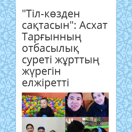
"Тіл-көзден
сақтасын": Асхат
Тарғынның
отбасылық
суреті жұрттың
жүрегін
елжіретті