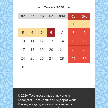
«
Тамыз 2026 »
Дс
Сс
Ср
Бс
Жм
Сб
Жс
1
2
3
4
5
6
7
8
9
10
11
12
13
14
15
16
17
18
19
20
21
22
23
24
25
26
27
28
29
30
31
© 2026. Tolqyn.kz ақпараттық агенттігі.
Қазақстан Республикасы Ақпарат және
Қоғамдық даму министрлігі, Ақпарат