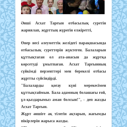
Әнші Асхат Тарғын отбасылық суретін
жариялап, жұрттың жүрегін елжіретті,
Өнер иесі әлеуметтік желідегі парақшасында
отбасылық суреттерін жүктеген. Балаларын
құттықтаған ол ата-анасын да жұртқа
көрсетуді ұмытпаған. Асхат Тарғынның
сүйкімді перзенттері мен берекелі отбасы
жұртты сүйсіндірді.
"Балаларды қоғау күні мерекесімен
құттықтаймын. Бала адамның болашағы ғой,
ұл-қыздарымыз аман болсын!", - деп жазды
Асхат Тарғын.
Жұрт әншіге ақ тілегін ақтарып, жағымды
пікірлерін жарыса жазды.