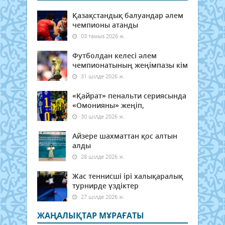
Қазақстандық балуандар әлем
чемпионы атанды
03 тамыз 2026 ж.
Футболдан келесі әлем
чемпионатының жеңімпазы кім
31 шілде 2026 ж.
«Қайрат» пенальти сериясында
«Омонияны» жеңіп,
30 шілде 2026 ж.
Айзере шахматтан қос алтын
алды
28 шілде 2026 ж.
Жас теннисші ірі халықаралық
турнирде үздіктер
27 шілде 2026 ж.
ЖАҢАЛЫҚТАР МҰРАҒАТЫ