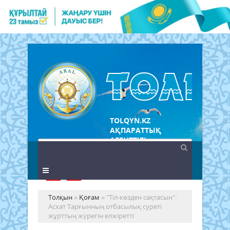
TOLQYN.KZ
АҚПАРАТТЫҚ
АГЕНТТІГІ
Толқын
»
Қоғам
» "Тіл-көзден сақтасын":
Асхат Тарғынның отбасылық суреті
жұрттың жүрегін елжіретті