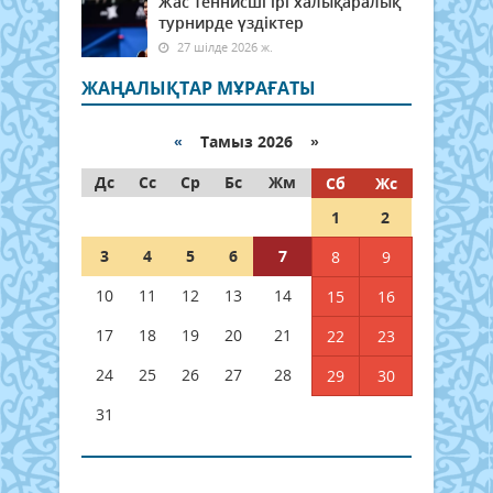
Жас теннисші ірі халықаралық
турнирде үздіктер
27 шілде 2026 ж.
ЖАҢАЛЫҚТАР МҰРАҒАТЫ
«
Тамыз 2026 »
Дс
Сс
Ср
Бс
Жм
Сб
Жс
1
2
3
4
5
6
7
8
9
10
11
12
13
14
15
16
17
18
19
20
21
22
23
24
25
26
27
28
29
30
31