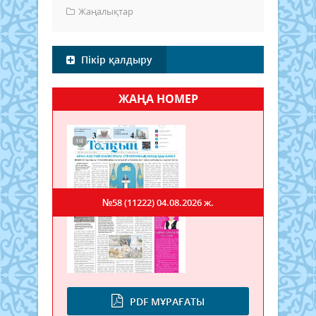
Жаңалықтар
Пікір қалдыру
ЖАҢА НОМЕР
№58 (11222)
04.08.2026 ж.
PDF МҰРАҒАТЫ