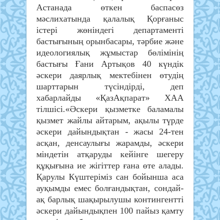
Астанада өткен баспасөз
мәслихатында қалалық Қорғаныс
істері жөніндегі департаменті
бастығының орынбасары, тәрбие және
идеологиялық жұмыстар бөлімінің
бастығы Ғани Артықов 40 күндік
әскери даярлық мектебінен өтудің
шарттарын түсіндірді, деп
хабарлайды «ҚазАқпарат» ХАА
тілшісі.«Әскери қызметке баламалы
қызмет жайлы айтарым, ақылы түрде
әскери дайындықтан - жасы 24-тен
асқан, денсаулығы жарамды, әскери
міндетін атқаруды кейінге шегеру
құқығына ие жігіттер ғана өте алады.
Қарулы Күштеріміз сан бойынша аса
ауқымды емес болғандықтан, сондай-
ақ барлық шақырылушы контингентті
әскери дайындықпен 100 пайыз қамту