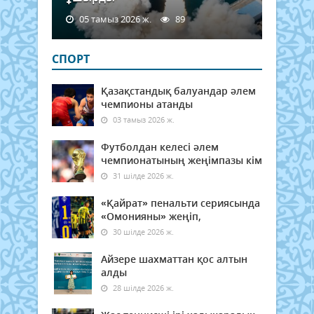
05 тамыз 2026 ж.
89
СПОРТ
Қазақстандық балуандар әлем
чемпионы атанды
03 тамыз 2026 ж.
Футболдан келесі әлем
чемпионатының жеңімпазы кім
31 шілде 2026 ж.
«Қайрат» пенальти сериясында
«Омонияны» жеңіп,
30 шілде 2026 ж.
Айзере шахматтан қос алтын
алды
28 шілде 2026 ж.