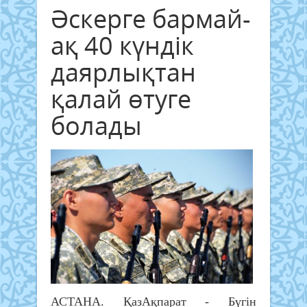
Әскерге бармай-
ақ 40 күндік
даярлықтан
қалай өтуге
болады
АСТАНА. ҚазАқпарат - Бүгін