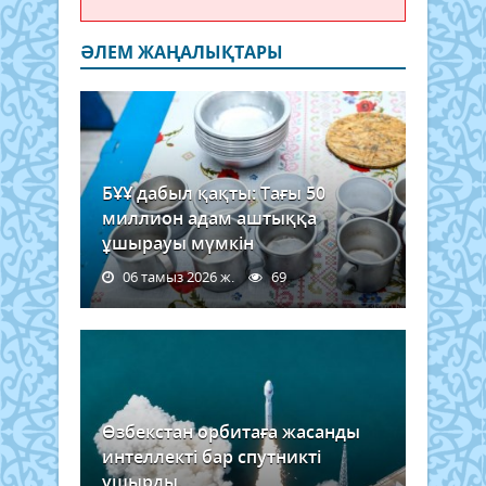
ӘЛЕМ ЖАҢАЛЫҚТАРЫ
БҰҰ дабыл қақты: Тағы 50
миллион адам аштыққа
ұшырауы мүмкін
06 тамыз 2026 ж.
69
Өзбекстан орбитаға жасанды
интеллекті бар спутникті
ұшырды