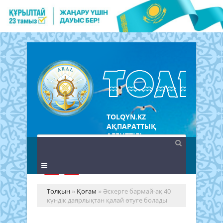
TOLQYN.KZ
АҚПАРАТТЫҚ
АГЕНТТІГІ
Толқын
»
Қоғам
» Әскерге бармай-ақ 40
күндік даярлықтан қалай өтуге болады