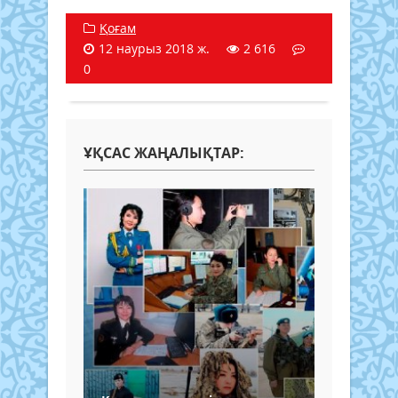
Қоғам
12 наурыз 2018 ж.
2 616
0
ҰҚСАС ЖАҢАЛЫҚТАР: