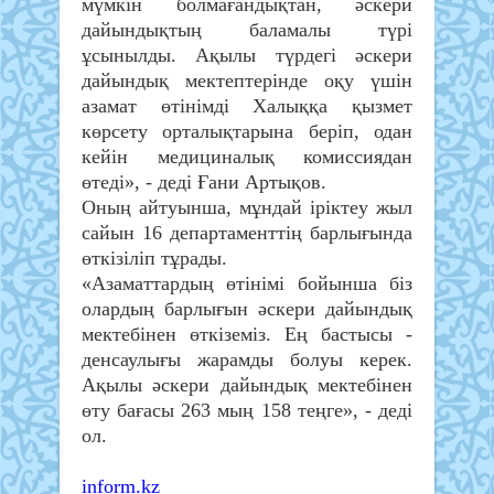
мүмкін болмағандықтан, әскери
дайындықтың баламалы түрі
ұсынылды. Ақылы түрдегі әскери
дайындық мектептерінде оқу үшін
азамат өтінімді Халыққа қызмет
көрсету орталықтарына беріп, одан
кейін медициналық комиссиядан
өтеді», - деді Ғани Артықов.
Оның айтуынша, мұндай іріктеу жыл
сайын 16 департаменттің барлығында
өткізіліп тұрады.
«Азаматтардың өтінімі бойынша біз
олардың барлығын әскери дайындық
мектебінен өткіземіз. Ең бастысы -
денсаулығы жарамды болуы керек.
Ақылы әскери дайындық мектебінен
өту бағасы 263 мың 158 теңге», - деді
ол.
inform.kz