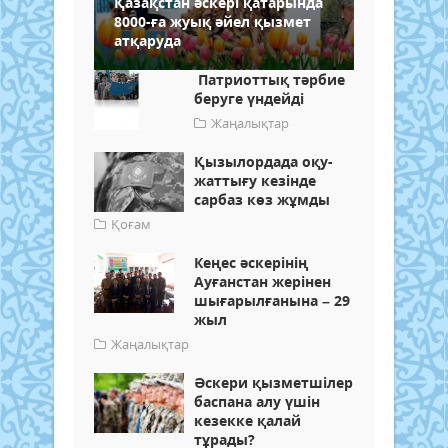
Қазақстан әскері қатарында
8000-ға жуық әйел қызмет
атқаруда
Патриоттық тәрбие
беруге үндейді
Жаңалықтар
Қызылордада оқу-
жаттығу кезінде
сарбаз көз жұмды
Қоғам
Кеңес әскерінің
Ауғанстан жерінен
шығарылғанына – 29
жыл
Жаңалықтар
Әскери қызметшілер
баспана алу үшін
кезекке қалай
тұрады?