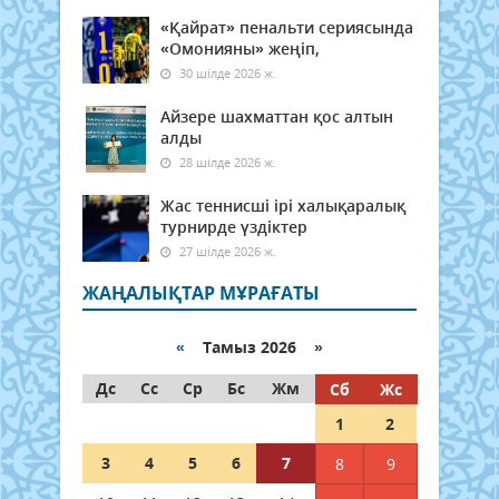
«Қайрат» пенальти сериясында
«Омонияны» жеңіп,
30 шілде 2026 ж.
Айзере шахматтан қос алтын
алды
28 шілде 2026 ж.
Жас теннисші ірі халықаралық
турнирде үздіктер
27 шілде 2026 ж.
ЖАҢАЛЫҚТАР МҰРАҒАТЫ
«
Тамыз 2026 »
Дс
Сс
Ср
Бс
Жм
Сб
Жс
1
2
3
4
5
6
7
8
9