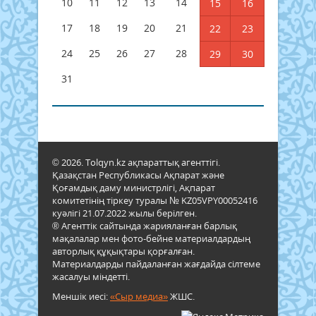
10
11
12
13
14
15
16
17
18
19
20
21
22
23
24
25
26
27
28
29
30
31
© 2026. Tolqyn.kz ақпараттық агенттігі.
Қазақстан Республикасы Ақпарат және
Қоғамдық даму министрлігі, Ақпарат
комитетінің тіркеу туралы № KZ05VPY00052416
куәлігі 21.07.2022 жылы берілген.
® Агенттік сайтында жарияланған барлық
мақалалар мен фото-бейне материалдардың
авторлық құқықтары қорғалған.
Материалдарды пайдаланған жағдайда сілтеме
жасалуы міндетті.
Меншік иесі:
«Сыр медиа»
ЖШС.