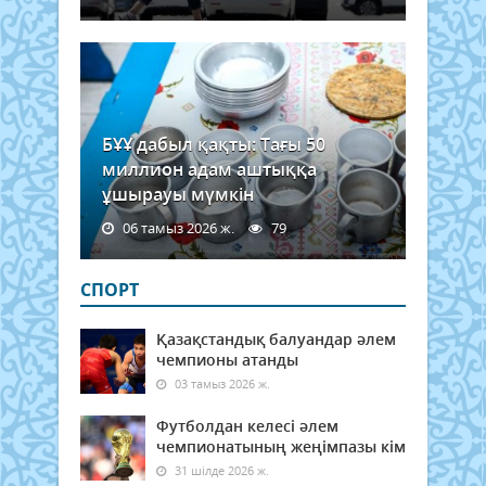
БҰҰ дабыл қақты: Тағы 50
миллион адам аштыққа
ұшырауы мүмкін
06 тамыз 2026 ж.
79
СПОРТ
Қазақстандық балуандар әлем
чемпионы атанды
03 тамыз 2026 ж.
Футболдан келесі әлем
чемпионатының жеңімпазы кім
31 шілде 2026 ж.