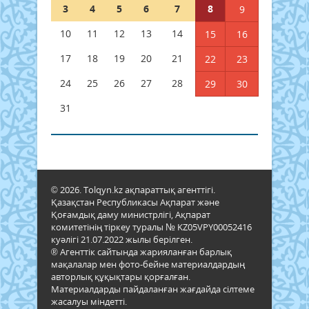
3
4
5
6
7
8
9
10
11
12
13
14
15
16
17
18
19
20
21
22
23
24
25
26
27
28
29
30
31
© 2026. Tolqyn.kz ақпараттық агенттігі.
Қазақстан Республикасы Ақпарат және
Қоғамдық даму министрлігі, Ақпарат
комитетінің тіркеу туралы № KZ05VPY00052416
куәлігі 21.07.2022 жылы берілген.
® Агенттік сайтында жарияланған барлық
мақалалар мен фото-бейне материалдардың
авторлық құқықтары қорғалған.
Материалдарды пайдаланған жағдайда сілтеме
жасалуы міндетті.