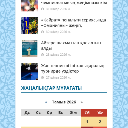
чемпионатының жеңімпазы кім
31 шілде 2026 ж.
«Қайрат» пенальти сериясында
«Омонияны» жеңіп,
30 шілде 2026 ж.
Айзере шахматтан қос алтын
алды
28 шілде 2026 ж.
Жас теннисші ірі халықаралық
турнирде үздіктер
27 шілде 2026 ж.
ЖАҢАЛЫҚТАР МҰРАҒАТЫ
«
Тамыз 2026 »
Дс
Сс
Ср
Бс
Жм
Сб
Жс
1
2