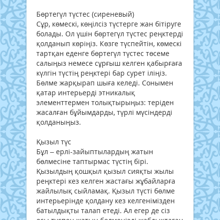
Бөртегүл түстес (сиреневый)
Сұр, көмескі, көңілсіз түстерге жан бітіруге
болады. Ол үшін бөртегүл түстес реңктерді
қолданып көріңіз. Көзге түспейтін, көмескі
тартқан еденге бөртегүл түстес төсеме
салыңыз немесе сұрғыш келген қабырғаға
күлгін түстің реңктері бар сурет іліңіз.
Бөлме жарқырап шыға келеді. Сонымен
қатар интерьерді этникалық
элементтермен толықтырыңыз: теріден
жасалған бұйымдарды, түрлі мүсіндерді
қолданыңыз.
Қызыл түс
Бұл – ерлі-зайыптылардың жатын
бөлмесіне таптырмас түстің бірі.
Қызылдың қошқыл қызыл сияқты жылы
реңктері кез келген жастағы жұбайларға
жайлылық сыйламақ. Қызыл түсті бөлме
интерьерінде қолдану кез келгенімізден
батылдықты талап етеді. Ал егер де сіз