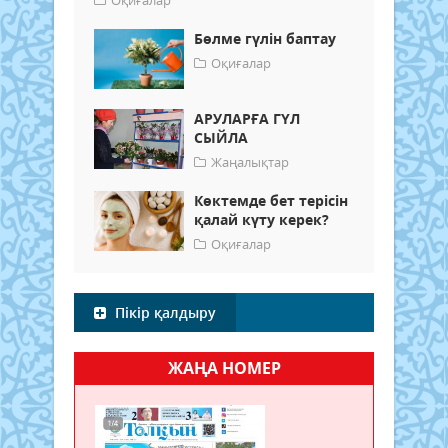
Бөлме гүлін баптау
Оқиғалар
АРУЛАРҒА ГҮЛ
СЫЙЛА
Жаңалықтар
Көктемде бет терісін
қалай күту керек?
Оқиғалар
Пікір қалдыру
ЖАҢА НОМЕР