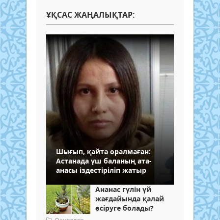
ҰҚСАС ЖАҢАЛЫҚТАР:
Шығып, қайта оралмаған:
Астанада үш баланың ата-
анасы іздестіріліп жатыр
Ананас гүлін үй
жағдайында қалай
өсіруге болады?
Оқиғалар