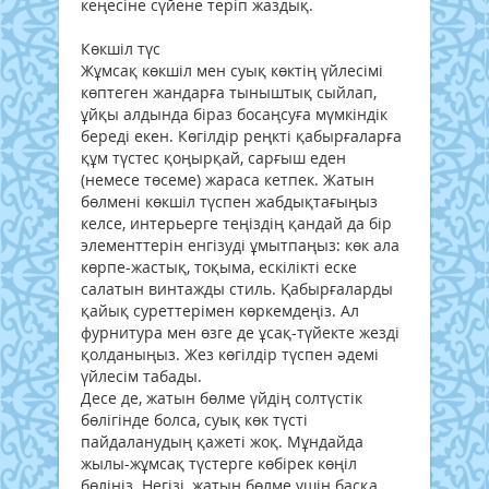
кеңесіне сүйене теріп жаздық.
Көкшіл түс
Жұмсақ көкшіл мен суық көктің үйлесімі
көптеген жандарға тыныштық сыйлап,
ұйқы алдында біраз босаңсуға мүмкіндік
береді екен. Көгілдір реңкті қабырғаларға
құм түстес қоңырқай, сарғыш еден
(немесе төсеме) жараса кетпек. Жатын
бөлмені көкшіл түспен жабдықтағыңыз
келсе, интерьерге теңіздің қандай да бір
элементтерін енгізуді ұмытпаңыз: көк ала
көрпе-жастық, тоқыма, ескілікті еске
салатын винтажды стиль. Қабырғаларды
қайық суреттерімен көркемдеңіз. Ал
фурнитура мен өзге де ұсақ-түйекте жезді
қолданыңыз. Жез көгілдір түспен әдемі
үйлесім табады.
Десе де, жатын бөлме үйдің солтүстік
бөлігінде болса, суық көк түсті
пайдаланудың қажеті жоқ. Мұндайда
жылы-жұмсақ түстерге көбірек көңіл
бөліңіз. Негізі, жатын бөлме үшін басқа