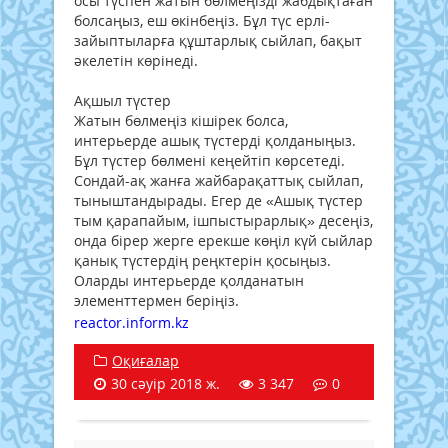
осы түспен жатын бөлмеңізді жабдықтаған
болсаңыз, еш өкінбеңіз. Бұл түс ерлі-
зайыптыларға құштарлық сыйлап, бақыт
әкелетін көрінеді.
Ақшыл түстер
Жатын бөлмеңіз кішірек болса,
интерьерде ашық түстерді қолданыңыз.
Бұл түстер бөлмені кеңейтіп көрсетеді.
Сондай-ақ жанға жайбарақаттық сыйлап,
тыныштандырады. Егер де «Ашық түстер
тым қарапайым, ішпыстырарлық» десеңіз,
онда бірер жерге ерекше көңіл күй сыйлар
қанық түстердің реңктерін қосыңыз.
Оларды интерьерде қолданатын
элементтермен беріңіз.
reactor.inform.kz
Оқиғалар
30 сәуір 2018 ж.
3 347
0