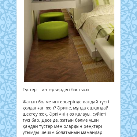
Түстер – интерьердегі бастысы
Жатын бөлме интерьерінде қандай түсті
қолданған жөн? Әрине, мұнда ешқандай
шектеу жоқ. Әркімнің өз қалауы, сүйікті
түсі бар. Десе де, жатын бөлме үшін
қандай түстер мен олардың реңктері
ұтымды шешім болатынын мамандар