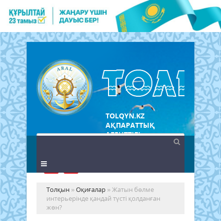
TOLQYN.KZ
АҚПАРАТТЫҚ
АГЕНТТІГІ
Толқын
»
Оқиғалар
» Жатын бөлме
интерьерінде қандай түсті қолданған
жөн?