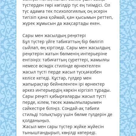
түстерден гөрі көгілдір түс ең тиімдісі. Ол
түс адамға тек психологиялық оң әсерін
тигізіп қана қоймай, қан қысымын реттеп,
жүрек жұмысын да жақсартады екен.
Сары мен жасылдың реңктері
Бұл түстер үйге табиғаттың бір бөлігіп
сыйлап, өң кіргізеді. Сары мен жасылдың
реңктерін жатын бөлменің интерьеріне
енгізіңіз: табиғаттың суреттері, жамылғы
немесе өсімдік стилінде өрнектелген
жасыл түсті перде жасыл түсқағазбен
келісе кетеді. Құстар, гүлдер мен
жапырақтар бейнеленген ірі өрнектер
әркез интерьердің көркін кіргізіп тұрады.
Сары реңкті қабырғаларды жасыл түсті
перде, кілем, төсек жамылғыларымен
сәйкестіре біліңіз. Сондай-ақ табиғи
стильді толықтыру үшін бөлме гүлдерін де
қолданыңыз.
Жасыл мен сары түстер жүйке жүйесін
тыныштандырып, көңілді көтереді.