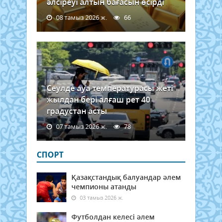
әлсіреуі алтын бағасын өсірді
08 тамыз 2026 ж.
66
Сеулде ауа температурасы жеті
жылдан бері алғаш рет 40
градустан асты
07 тамыз 2026 ж.
78
СПОРТ
Қазақстандық балуандар әлем
чемпионы атанды
03 тамыз 2026 ж.
Футболдан келесі әлем