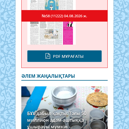
№58 (11222)
04.08.2026 ж.
PDF МҰРАҒАТЫ
ӘЛЕМ ЖАҢАЛЫҚТАРЫ
БҰҰ дабыл қақты: Тағы 50
миллион адам аштыққа
ұшырауы мүмкін