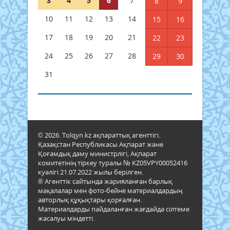
3
4
5
6
7
8
9
10
11
12
13
14
15
16
17
18
19
20
21
22
23
24
25
26
27
28
29
30
31
© 2026. Tolqyn.kz ақпараттық агенттігі.
Қазақстан Республикасы Ақпарат және
Қоғамдық даму министрлігі, Ақпарат
комитетінің тіркеу туралы № KZ05VPY00052416
куәлігі 21.07.2022 жылы берілген.
® Агенттік сайтында жарияланған барлық
мақалалар мен фото-бейне материалдардың
авторлық құқықтары қорғалған.
Материалдарды пайдаланған жағдайда сілтеме
жасалуы міндетті.