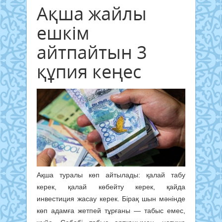
Ақша жайлы
ешкім
айтпайтын 3
құпия кеңес
Ақша туралы көп айтылады: қалай табу
керек, қалай көбейту керек, қайда
инвестиция жасау керек. Бірақ шын мәнінде
көп адамға жетпей тұрғаны — табыс емес,