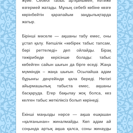
жүйе. Себебі табыс артқанымен, нәтиже
өзгермей жатады. Мұның себебі көбіне көзге
көрінбейтін қарапайым заңдылықтарда
жатыр.
Бірінші мәселе — ақшаны табу емес, оны
ұстап қалу. Көпшілік «көбірек табыс тапсам,
бәрі реттеледі» деп ойлайды. Бірақ
тәжірибеде керісінше болады: табыс
көбейген сайын шығын да бірге өседі. Жаңа
мүмкіндік – жаңа шығын. Осылайша адам
бұрынғы деңгейінде қала береді. Негізгі
айырмашылық табыста емес, ақшаны
басқаруда. Егер бақылау жоқ болса, кез
келген табыс жеткіліксіз болып көрінеді.
Екінші маңызды нәрсе — ақша ешқашан
«қалғанынан» жиналмайды. Көп адам ай
соңында артық ақша қалса, соны жинауды