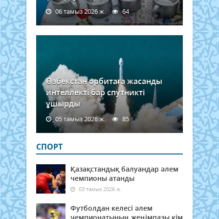
06 тамыз 2026 ж.
64
Өзбекстан орбитаға жасанды
интеллекті бар спутникті
ұшырды
05 тамыз 2026 ж.
85
СПОРТ
Қазақстандық балуандар әлем
чемпионы атанды
03 тамыз 2026 ж.
Футболдан келесі әлем
чемпионатының жеңімпазы кім