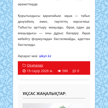
әрекеттерде.
Қорытындысы қарапайым: ақша — табыс
деңгейінің емес, тәртіптің көрсеткіші.
Табысты арттыру маңызды, бірақ одан да
маңыздысы — оны дұрыс басқару. Ақша
көбейту формуладан басталмайды, әдеттен
басталады.
Ақпарат көзі:
aikyn.kz
Оқиғалар
19 сәуір 2026 ж.
586
0
ҰҚСАС ЖАҢАЛЫҚТАР: