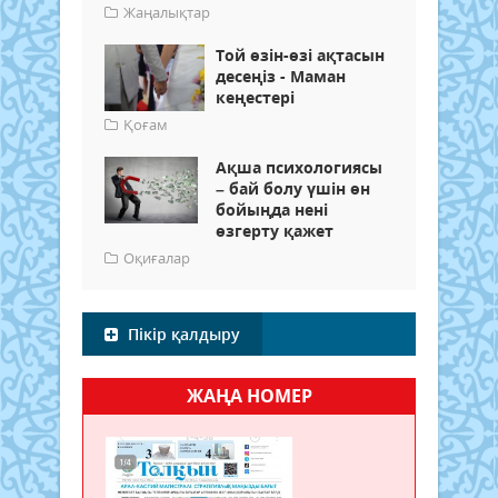
Жаңалықтар
Той өзін-өзі ақтасын
десеңіз - Маман
кеңестері
Қоғам
Ақша психологиясы
– бай болу үшін өн
бойыңда нені
өзгерту қажет
Оқиғалар
Пікір қалдыру
ЖАҢА НОМЕР