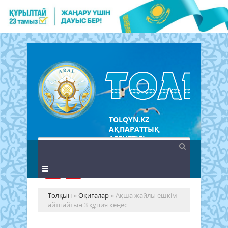
TOLQYN.KZ
АҚПАРАТТЫҚ
АГЕНТТІГІ
Толқын
»
Оқиғалар
» Ақша жайлы ешкім
айтпайтын 3 құпия кеңес