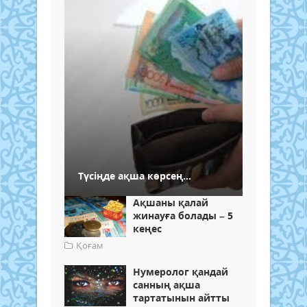
Түсіңде ақша көрсең...
Ақшаны қалай
жинауға болады – 5
кеңес
Қоғам
Нумеролог қандай
санның ақша
тартатынын айтты