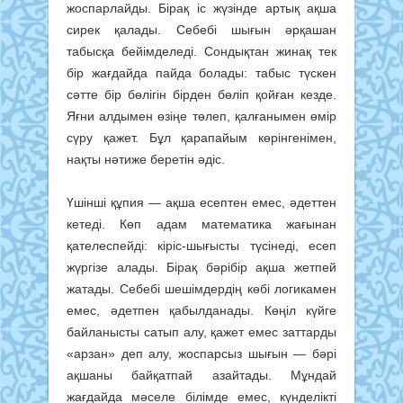
жоспарлайды. Бірақ іс жүзінде артық ақша
сирек қалады. Себебі шығын әрқашан
табысқа бейімделеді. Сондықтан жинақ тек
бір жағдайда пайда болады: табыс түскен
сәтте бір бөлігін бірден бөліп қойған кезде.
Яғни алдымен өзіңе төлеп, қалғанымен өмір
сүру қажет. Бұл қарапайым көрінгенімен,
нақты нәтиже беретін әдіс.
Үшінші құпия — ақша есептен емес, әдеттен
кетеді. Көп адам математика жағынан
қателеспейді: кіріс-шығысты түсінеді, есеп
жүргізе алады. Бірақ бәрібір ақша жетпей
жатады. Себебі шешімдердің көбі логикамен
емес, әдетпен қабылданады. Көңіл күйге
байланысты сатып алу, қажет емес заттарды
«арзан» деп алу, жоспарсыз шығын — бәрі
ақшаны байқатпай азайтады. Мұндай
жағдайда мәселе білімде емес, күнделікті