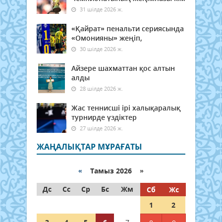
31 шілде 2026 ж.
«Қайрат» пенальти сериясында
«Омонияны» жеңіп,
30 шілде 2026 ж.
Айзере шахматтан қос алтын
алды
28 шілде 2026 ж.
Жас теннисші ірі халықаралық
турнирде үздіктер
27 шілде 2026 ж.
ЖАҢАЛЫҚТАР МҰРАҒАТЫ
«
Тамыз 2026 »
Дс
Сс
Ср
Бс
Жм
Сб
Жс
1
2