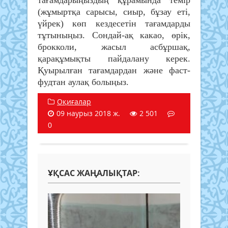
тағамдарыңыздың құрамында темір
(жұмыртқа сарысы, сиыр, бұзау еті,
үйрек) көп кездесетін тағамдарды
тұтыныңыз. Сондай-ақ какао, өрік,
брокколи, жасыл асбұршақ,
қарақұмықты пайдалану керек.
Қуырылған тағамдардан және фаст-
фудтан аулақ болыңыз.
Оқиғалар
09 наурыз 2018 ж.
2 501
0
ҰҚСАС ЖАҢАЛЫҚТАР: