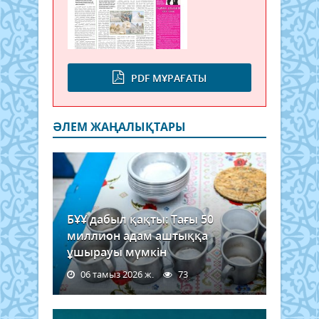
PDF МҰРАҒАТЫ
ӘЛЕМ ЖАҢАЛЫҚТАРЫ
БҰҰ дабыл қақты: Тағы 50
миллион адам аштыққа
ұшырауы мүмкін
06 тамыз 2026 ж.
73