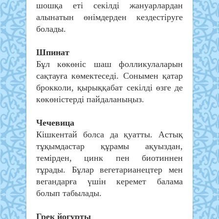
шошқа еті секілді жануарлардан
алынатын өнімдерден кездестіруге
болады.
Шпинат
Бұл көкөніс шаш фолликулаларын
сақтауға көмектеседі. Сонымен қатар
брокколи, қырыққабат секілді өзге де
көкөністерді пайдаланыңыз.
Чечевица
Кішкентай болса да қуатты. Астық
тұқымдастар құрамы ақуыздан,
темірден, цинк пен биотиннен
тұрады. Бұлар вегетарианецтер мен
вегандарға үшін керемет балама
болып табылады.
Грек йогурты