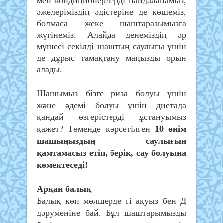
мен кондиционерлерді пайдаланамыз,
әжелеріміздің әдістеріне де көшеміз,
болмаса жеке шаштаразымызға
жүгінеміз. Алайда денеміздің әр
мүшесі секілді шаштың саулығы үшін
де дұрыс тамақтану маңызды орын
алады.
Шашымыз бізге риза болуы үшін
және әдемі болуы үшін диетада
қандай өзгерістерді ұстануымыз
қажет? Төменде көрсетілген
10 өнім
шашыңыздың саулығын
қамтамасыз етіп, берік, сау болуына
көмектеседі!
Арқан балық
Балық көп мөлшерде гі ақуыз бен Д
дәруменіне бай. Бұл шаштарымызды