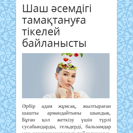
Шаш әсемдігі
тамақтануға
тікелей
байланысты
Әрбір адам жұмсақ, жылтыраған
шашты армандайтыны шындық.
Бұған қол жеткізу үшін түрлі
сусабындарды, гельдерді, бальзамдар