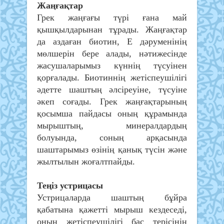
Жаңғақтар
Грек жаңғағы түрі ғана май
қышқылдарынан тұрады. Жаңғақтар
да аздаған биотин, Е дәруменінің
мөлшерін бере алады, нәтижесінде
жасушаларымыз күннің түсуінен
қорғалады. Биотиннің жетіспеушілігі
әдетте шаштың әлсіреуіне, түсуіне
әкеп соғады. Грек жаңғақтарының
қосымша пайдасы оның құрамында
мырыштың, минералдардың
болуында, соның арқасында
шаштарымыз өзінің қанық түсін және
жылтылын жоғалтпайды.
Теңіз устрицасы
Устрицаларда шаштың бұйра
қабатына қажетті мырыш кездеседі,
оның жетіспеушілігі бас терісінің