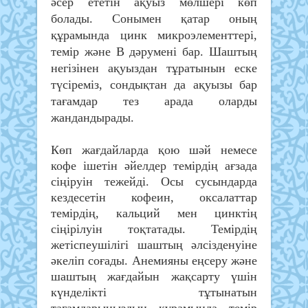
әсер ететін ақуыз мөлшері көп
болады. Сонымен қатар оның
құрамында цинк микроэлементтері,
темір және В дәрумені бар. Шаштың
негізінен ақуыздан тұратынын еске
түсіреміз, сондықтан да ақуызы бар
тағамдар тез арада оларды
жандандырады.
Көп жағдайларда қою шәй немесе
кофе ішетін әйелдер темірдің ағзада
сіңіруін тежейді. Осы сусындарда
кездесетін кофеин, оксалаттар
темірдің, кальций мен цинктің
сіңірілуін тоқтатады. Темірдің
жетіспеушілігі шаштың әлсізденуіне
әкеліп соғады. Анемияны еңсеру және
шаштың жағдайын жақсарту үшін
күнделікті тұтынатын