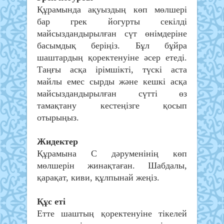
Құрамында ақуыздың көп мөлшері
бар грек йогурты секілді
майсыздандырылған сүт өнімдеріне
басымдық беріңіз. Бұл бұйра
шаштардың қоректенуіне әсер етеді.
Таңғы асқа ірімшікті, түскі аста
майлы емес сырды және кешкі асқа
майсыздандырылған сүтті өз
тамақтану кестеңізге қосып
отырыңыз.
Жидектер
Құрамына С дәруменінің көп
мөлшерін жинақтаған. Шабдалы,
қарақат, киви, құлпынай жеңіз.
Құс еті
Етте шаштың қоректенуіне тікелей