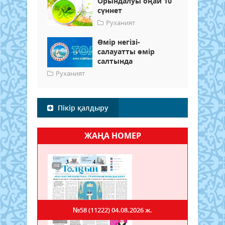
Орындалуы оңай 10
сүннет
Руханият
Өмір негізі-
салауатты өмір
салтында
Руханият
Пікір қалдыру
ЖАҢА НОМЕР
№58 (11222)
04.08.2026 ж.