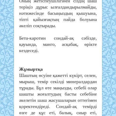
Оның жетіспеушілігінен сіздің шаш
теріңіз дұрыс ылғалдандырылмайды,
нәтижесінде басыңыздың қышуына,
тіпті қайызғақтың пайда болуына
әкеліп соқтырады.
Бета-каротин сондай-ақ сәбізде,
қауында, манго, асқабақ, өрікте
кездеседі.
Жұмыртқа
Шаштың өсуіне қажетті күкірт, селен,
мырыш, темір секілді минералдардан
тұрады. Бұл өте маңызды, себебі олар
шашты жоғалтудың басты себебіне
әкелетін шаш жасушаларын оттегімен
қоректендіреді. Сондай-ақ темірді
өзге де құс еті, балық, сиыр еті,