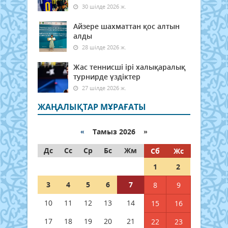
30 шілде 2026 ж.
Айзере шахматтан қос алтын
алды
28 шілде 2026 ж.
Жас теннисші ірі халықаралық
турнирде үздіктер
27 шілде 2026 ж.
ЖАҢАЛЫҚТАР МҰРАҒАТЫ
«
Тамыз 2026 »
Дс
Сс
Ср
Бс
Жм
Сб
Жс
1
2
3
4
5
6
7
8
9
10
11
12
13
14
15
16
17
18
19
20
21
22
23