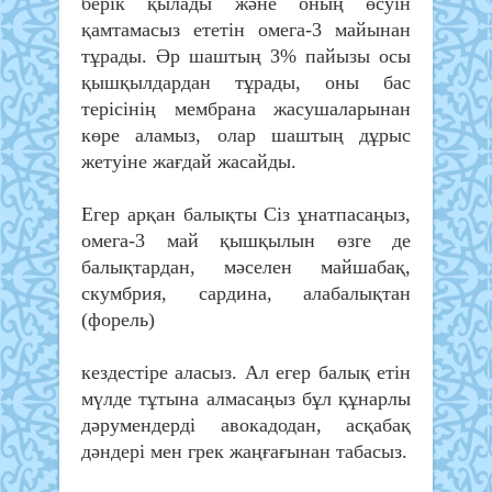
берік қылады және оның өсуін
қамтамасыз ететін омега-3 майынан
тұрады. Әр шаштың 3% пайызы осы
қышқылдардан тұрады, оны бас
терісінің мембрана жасушаларынан
көре аламыз, олар шаштың дұрыс
жетуіне жағдай жасайды.
Егер арқан балықты Сіз ұнатпасаңыз,
омега-3 май қышқылын өзге де
балықтардан, мәселен майшабақ,
скумбрия, сардина, алабалықтан
(форель)
кездестіре аласыз. Ал егер балық етін
мүлде тұтына алмасаңыз бұл құнарлы
дәрумендерді авокадодан, асқабақ
дәндері мен грек жаңғағынан табасыз.