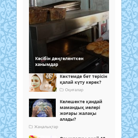
Кәсібін дөңгеленткен
ханымдар
Көктемде бет терісін
қалай күту керек?
Оқиғалар
Келешекте қандай
мамандық иелері
жоғары жалақы
алады?
Жаңалықтар