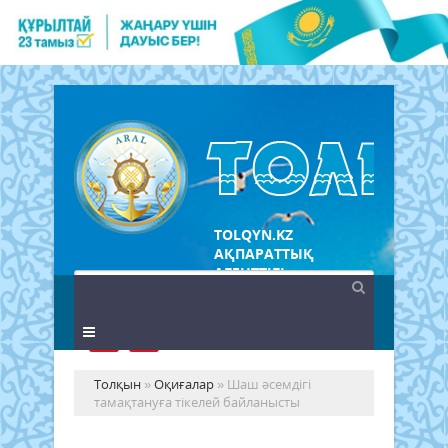
TOLQYN.KZ
АҚПАРАТТЫҚ
АГЕНТТІГІ
Толқын
»
Оқиғалар
» Шаш әсемдігі
тамақтануға тікелей байланысты