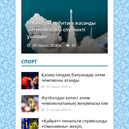
Өзбекстан орбитаға жасанды
интеллекті бар спутникті
ұшырды
05 тамыз 2026 ж.
92
СПОРТ
Қазақстандық балуандар әлем
чемпионы атанды
03 тамыз 2026 ж.
Футболдан келесі әлем
чемпионатының жеңімпазы кім
31 шілде 2026 ж.
«Қайрат» пенальти сериясында
«Омонияны» жеңіп,