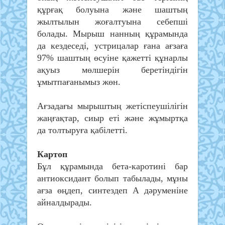
құрғақ болуына және шаштың
жылтылын жоғалтуына себепші
болады. Мырыш нанның құрамында
да кездеседі, устрицалар ғана ағзаға
97% шаштың өсуіне қажетті құнарлы
ақуыз мөлшерін беретіндігін
ұмытпағанымыз жөн.
Ағзадағы мырыштың жетіспеушілігін
жаңғақтар, сиыр еті және жұмыртқа
да толтыруға қабілетті.
Картоп
Бұл құрамында бета-каротині бар
антиоксидант болып табылады, мұны
ағза өңдеп, синтездеп А дәруменіне
айналдырады.