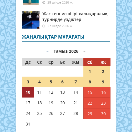
28 шілде 2026 ж.
Жас теннисші ірі халықаралық
турнирде үздіктер
27 шілде 2026 ж.
ЖАҢАЛЫҚТАР МҰРАҒАТЫ
«
Тамыз 2026 »
Дс
Сс
Ср
Бс
Жм
Сб
Жс
1
2
3
4
5
6
7
8
9
10
11
12
13
14
15
16
17
18
19
20
21
22
23
24
25
26
27
28
29
30
31