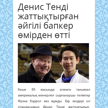
Денис Тенді
жаттықтырған
әйгілі бапкер
өмірден өтті
Кеше 85 жасында әлемге танымал
америкалық мәнерлеп сырғанаушы тәлімгер
Фрэнк Кэррол көз жұмды. Бір кездері ол
отандасымыз Денис Тенді жаттықтырып,