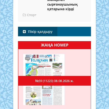
сырғанаушының
қатарына кірді
Спорт
Пікір қалдыру
ЖАҢА НОМЕР
№59 (11223)
08.08.2026 ж.