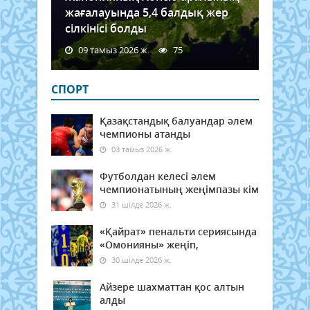
жағалауында 5,4 балдық жер
сілкінісі болды
09 тамыз 2026 ж.
75
СПОРТ
Қазақстандық балуандар әлем
чемпионы атанды
03 тамыз 2026 ж.
Футболдан келесі әлем
чемпионатының жеңімпазы кім
31 шілде 2026 ж.
«Қайрат» пенальти сериясында
«Омонияны» жеңіп,
30 шілде 2026 ж.
Айзере шахматтан қос алтын
алды