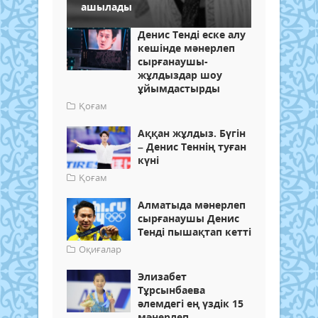
ашылады
Денис Тенді еске алу
кешінде мәнерлеп
сырғанаушы-
жұлдыздар шоу
ұйымдастырды
Қоғам
Аққан жұлдыз. Бүгін
– Денис Теннің туған
күні
Қоғам
Алматыда мәнерлеп
сырғанаушы Денис
Тенді пышақтап кетті
Оқиғалар
Элизабет
Тұрсынбаева
әлемдегі ең үздік 15
мәнерлеп