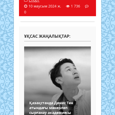
Спорт
10 маусым 2024 ж.
1 736
0
ҰҚСАС ЖАҢАЛЫҚТАР:
Қазақстанда Денис Тен
атындағы мәнерлеп
сырғанау академиясы