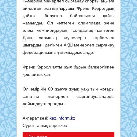
«Америка мәнерлеп сырғанау спорты аңызға
айналған жаттықтырушы Фрэнк Кэрролдың
қайтыс болуына байланысты қайғы
жамылды. Ол көптеген олимпиада және
әлем чемпиондарын, сондай-ақ көптеген
Даңқ залының мүшелерін тәрбиелеп
шығарды» делінген АҚШ мәнерлеп сырғанау
федерациясының мәлімдемесінде.
Фрэнк Кэррол алты жыл бұрын бапкерлікпен
қош айтысқан.
Ол өмірінің 60 жылға жуық уақытын жоғары
санатты мәнерлеп сырғанаушыларды
дайындауға арнады.
Ақпарат көзі:
kaz.inform.kz
Сурет: ашық дереккөз