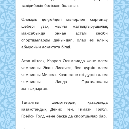
тәжірибесін бөліскен болатын.
Әлемдік деңгейдегі мәнерлеп сырғанау
шебері ұзақ жылғы жаттықтырушылық
мансабында оннан астам кәсіби
спортшыларды дайындап, олар өз елінің
абыройын асқақтата білді.
Атап айтсақ, Кэррол Олимпиада және әлем
чемпионы Эван Лисачек, бес дүркін әлем
чемпионы Мишель Кван және екі дүркін әлем
чемпионы Линда Фратианнаны
жаттықтырған.
Талантты шәкірттердің қатарында
қазақстандық Денис Тен, Тимати Гэйбл,
Грейси Голд және басқа да спортшылар бар.