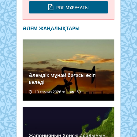
PDF МҰРАҒАТЫ
ӘЛЕМ ЖАҢАЛЫҚТАРЫ
Әлемдік мұнай бағасы өсіп
келеді
10 тамыз 2026 ж.
59
Жапонияның Хонсю аралының