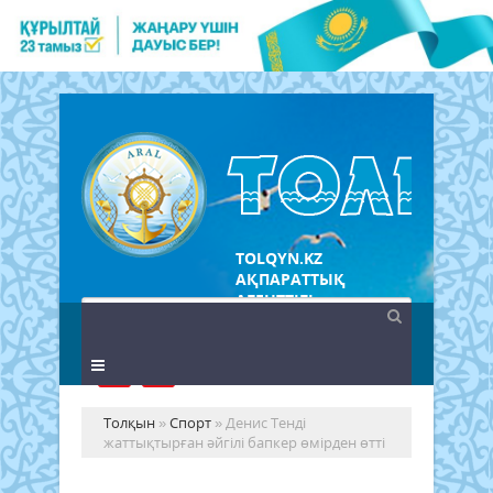
TOLQYN.KZ
АҚПАРАТТЫҚ
АГЕНТТІГІ
Толқын
»
Спорт
» Денис Тенді
жаттықтырған әйгілі бапкер өмірден өтті