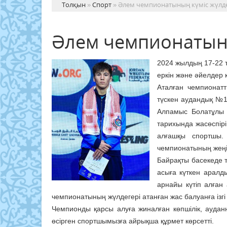
Толқын
»
Спорт
» Әлем чемпионатының күміс жүлде
Әлем чемпионатыны
2024 жылдың 17-22 
еркін және әйелдер 
Аталған чемпионатт
түскен аудандық №1
Алпамыс Болатұлы 5
тарихында жасөспір
алғашқы спортшы.
чемпионатының жеңі
Байрақты басекеде 
асыға күткен аралд
арнайы күтіп алған
чемпионатының жүлдегері атанған жас балуанға ізгі л
Чемпионды қарсы алуға жиналған көпшілік, ауда
өсірген спортшымызға айрықша құрмет көрсетті.