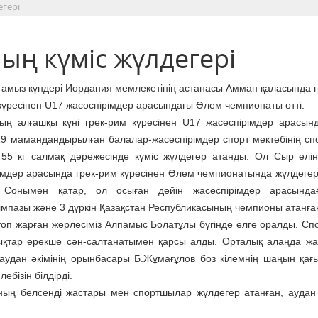
гері
ң күміс жүлдегері
тамыз күндері Иордания мемлекетінің астанасы Амман қаласында г
күресінен U17 жасөспірімдер арасындағы Әлем чемпионаты өтті.
ың алғашқы күні грек-рим күресінен U17 жасөспірімдер арасын
9 мамандандырылған балалар-жасөспірімдер спорт мектебінің с
5 кг салмақ дәрежесінде күміс жүлдегер атанды. Ол Сыр елін
імдер арасында грек-рим күресінен Әлем чемпионатында жүлдегер
 Сонымен қатар, ол осыған дейін жасөспірімдер арасында
мпазы және 3 дүркін Қазақстан Республикасының чемпионы атанға
топ жарған жерлесіміз Алпамыс Болатұлы бүгінде елге оралды. С
ықтар ерекше сән-салтанатымен қарсы алды. Орталық алаңда жа
 аудан әкімінің орынбасары Б.Жұмағұлов боз кілемнің шаңын қағ
ебізін білдірді.
нның белсенді жастары мен спортшылар жүлдегер атанған, аудан