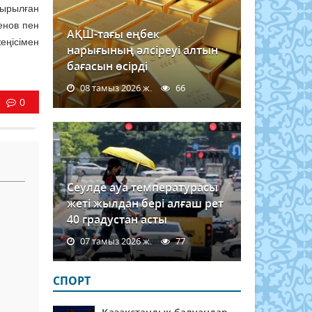
дырылған
енов пен
АҚШ-тағы еңбек
еңісімен
нарығының әлсіреуі алтын
бағасын өсірді
08 тамыз 2026 ж.
66
0
Сеулде ауа температурасы
жеті жылдан бері алғаш рет
40 градустан асты
07 тамыз 2026 ж.
77
СПОРТ