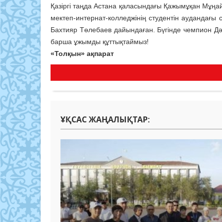
Қазіргі таңда Астана қаласындағы Қажымұқан Мұң
мектеп-интернат-колледжінің студентін аудандағы
Бахтияр Төлебаев дайындаған. Бүгінде чемпион Дә
барша ұжымды құттықтаймыз!
«Толқын» ақпарат
ҰҚСАС ЖАҢАЛЫҚТАР: