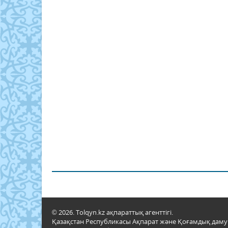
© 2026. Tolqyn.kz ақпараттық агенттігі.
Қазақстан Республикасы Ақпарат және Қоғамдық даму м