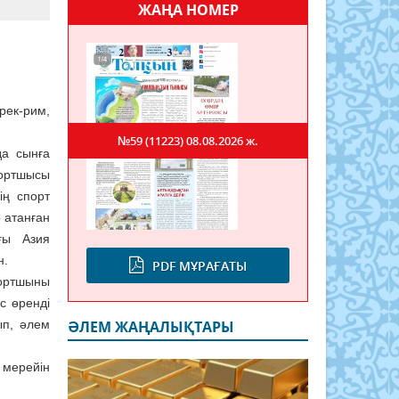
ЖАҢА НОМЕР
рек-рим,
№59 (11223)
08.08.2026 ж.
да сынға
портшысы
ің спорт
 атанған
ғы Азия
н.
PDF МҰРАҒАТЫ
портшыны
с өренді
ып, әлем
ӘЛЕМ ЖАҢАЛЫҚТАРЫ
 мерейін