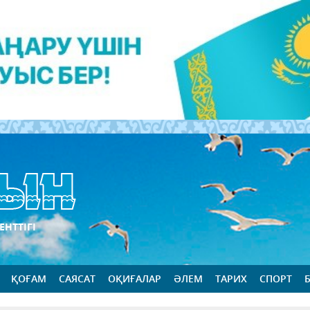
ЕНТТІГІ
ҚОҒАМ
САЯСАТ
ОҚИҒАЛАР
ӘЛЕМ
ТАРИХ
СПОРТ