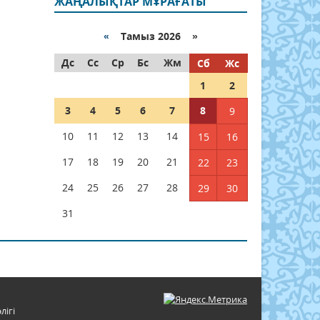
ЖАҢАЛЫҚТАР МҰРАҒАТЫ
«
Тамыз 2026 »
Дс
Сс
Ср
Бс
Жм
Сб
Жс
1
2
3
4
5
6
7
8
9
10
11
12
13
14
15
16
17
18
19
20
21
22
23
24
25
26
27
28
29
30
31
лігі