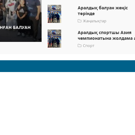
Аралдық балуан жеңіс
төрінде
Жаңалықтар
НҒАН БАЛУАН
Аралдық спортшы Азия
чемпионатына жолдама 
Спорт