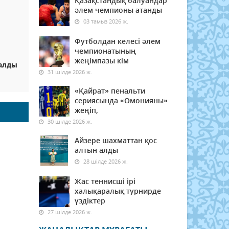
Қазақстандық балуандар
әлем чемпионы атанды
03 тамыз 2026 ж.
Футболдан келесі әлем
чемпионатының
жеңімпазы кім
алды
31 шілде 2026 ж.
«Қайрат» пенальти
сериясында «Омонияны»
жеңіп,
30 шілде 2026 ж.
Айзере шахматтан қос
алтын алды
28 шілде 2026 ж.
Жас теннисші ірі
халықаралық турнирде
үздіктер
27 шілде 2026 ж.