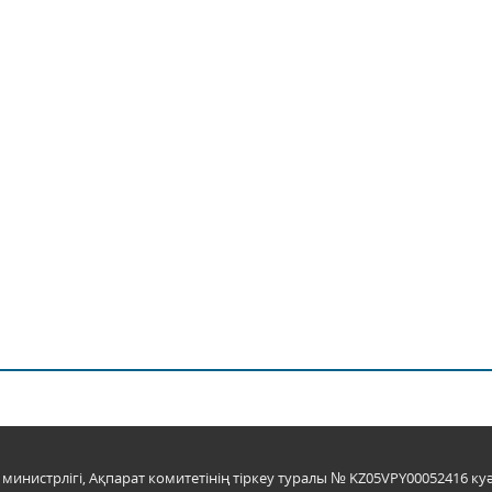
инистрлігі, Ақпарат комитетінің тіркеу туралы № KZ05VPY00052416 куә