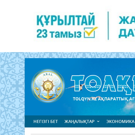
TOLQYN.KZ АҚПАРАТТЫҚ АГ
НЕГІЗГІ БЕТ
ЖАҢАЛЫҚТАР
ЭКОНОМИКА