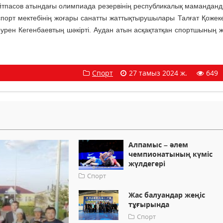
айтпасов атындағы олимпиада резервінің республикалық мамандан
 спорт мектебінің жоғары санатты жаттықтырушылары Талғат Қожек
урен Кегенбаевтың шәкірті. Аудан атын асқақтатқан спортшының ж
Спорт
27 тамыз 2024 ж.
649
Алпамыс – әлем
чемпионатының күміс
жүлдегері
Спорт
Жас балуандар жеңіс
тұғырында
Спорт