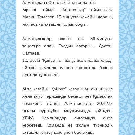
Алматыдағы Орталық стадионда өтті.
Бірінші таймда "Астананың" ойыншысы
Марин Томасов 15-минутта қожайындардың
қақпасына алғашқы голды соқты.
Алматылықтар есепті тек 56-минутта
теңестіре алды. Голдың авторы – Дастан
Сатпаев.
1:1 есебі "Қайратты" жеңіс жолына жетеледі,
өйткені команда турнир кестесінде бірінші
орында тұрған еді.
Айта кетейік, "Қайрат" қатарынан екінші жыл
және клуб тарихында бесінші рет Қазақстан
чемпионы атанды. Алматылықтар 2026/27
жылғы еурокубок маусымында қайтадан
УЕФА Чемпиондар лигасында өнер
көрсетеді. Команда өз жолын турнирдің
алғашқы іріктеу кезеңінен бастайды.