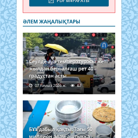
PDF МҰРАҒАТЫ
ӘЛЕМ ЖАҢАЛЫҚТАРЫ
Сеулде ауа температурасы жеті
жылдан бері алғаш рет 40
градустан асты
07 тамыз 2026 ж.
67
БҰҰ дабыл қақты: Тағы 50
миллион адам аштыққа