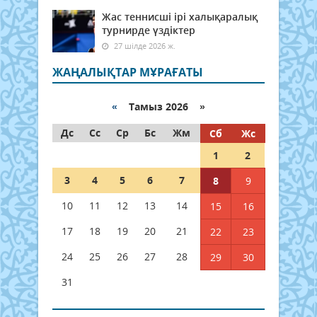
Жас теннисші ірі халықаралық
турнирде үздіктер
27 шілде 2026 ж.
ЖАҢАЛЫҚТАР МҰРАҒАТЫ
«
Тамыз 2026 »
Дс
Сс
Ср
Бс
Жм
Сб
Жс
1
2
3
4
5
6
7
8
9
10
11
12
13
14
15
16
17
18
19
20
21
22
23
24
25
26
27
28
29
30
31