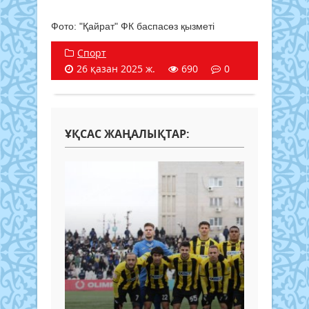
Фото: "Қайрат" ФК баспасөз қызметі
Спорт
26 қазан 2025 ж.
690
0
ҰҚСАС ЖАҢАЛЫҚТАР: