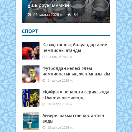
ұшырауы мүмкін
06 тамыз 2026 ж.
84
СПОРТ
Қазақстандық балуандар әлем
чемпионы атанды
03 тамыз 2026 ж.
Футболдан келесі әлем
чемпионатының жеңімпазы кім
31 шілде 2026 ж.
«Қайрат» пенальти сериясында
«Омонияны» жеңіп,
30 шілде 2026 ж.
Айзере шахматтан қос алтын
алды
28 шілде 2026 ж.