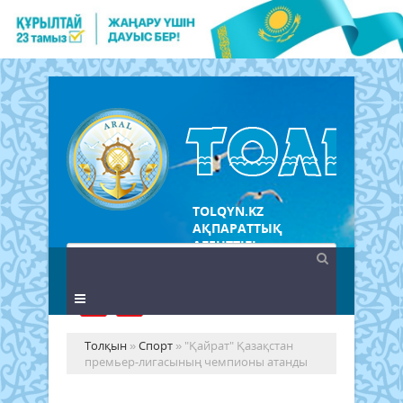
TOLQYN.KZ
АҚПАРАТТЫҚ
АГЕНТТІГІ
Толқын
»
Спорт
» "Қайрат" Қазақстан
премьер-лигасының чемпионы атанды