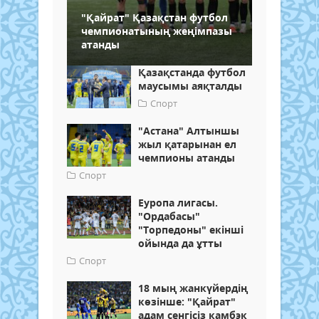
"Қайрат" Қазақстан футбол
чемпионатының жеңімпазы
атанды
Қазақстанда футбол
маусымы аяқталды
Спорт
"Астана" Алтыншы
жыл қатарынан ел
чемпионы атанды
Спорт
Еуропа лигасы.
"Ордабасы"
"Торпедоны" екінші
ойында да ұтты
Спорт
18 мың жанкүйердің
көзінше: "Қайрат"
адам сенгісіз камбэк