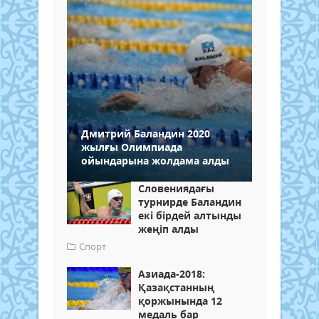
Дмитрий Баландин 2020
жылғы Олимпиада
ойындарына жолдама алды
Словениядағы
турнирде Баландин
екі бірдей алтынды
жеңіп алды
Спорт
Азиада-2018:
Қазақстанның
қоржынында 12
медаль бар