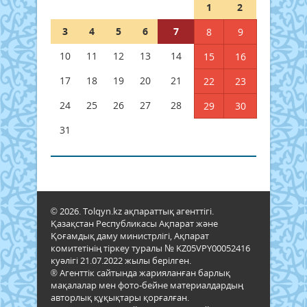
1
2
3
4
5
6
7
8
9
10
11
12
13
14
15
16
17
18
19
20
21
22
23
24
25
26
27
28
29
30
31
© 2026. Tolqyn.kz ақпараттық агенттігі.
Қазақстан Республикасы Ақпарат және
Қоғамдық даму министрлігі, Ақпарат
комитетінің тіркеу туралы № KZ05VPY00052416
куәлігі 21.07.2022 жылы берілген.
® Агенттік сайтында жарияланған барлық
мақалалар мен фото-бейне материалдардың
авторлық құқықтары қорғалған.