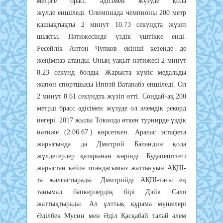
метрге брасс әдісімен жүзуде қола
жүлде еншіледі. Олимпиада чемпионы 200 метр
қашықтықты 2 минут 10.73 секундта жүзіп
шықты. Нәтижесінде үздік үштікке енді.
Ресейлік Антон Чупков екінші кезеңде де
жеңімпаз атанды. Оның уақыт нәтижесі 2 минут
8.23 секунд болды. Жарыста күміс медальды
жапон спортшысы Иппэй Ватанабэ еншіледі. Ол
2 минут 8.61 секундта жүзіп өтті. Сондай-ақ 200
метрді брасс әдісімен жүзуде ол әлемдік рекорд
иегері. 2017 жылы Токиода өткен турнирде үздік
нәтиже (2:06.67.) көрсеткен. Аралас эстафета
жарысында да Дмитрий Баландин қола
жүлдегерлер қатарынан көрінді. Будапешттегі
жарыстан кейін отандасымыз жаттығуын АҚШ-
та жалғастырады. Дмитрийді АҚШ-тағы ең
танымал бапкерлердің бірі Дэйв Сало
жаттықтырады. Ал ұлттық құрама мүшелері
Әділбек Мусин мен Әділ Қасқабай талай әлем