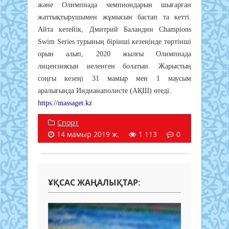
және Олимпиада чемпиондарын шығарған
жаттықтырушымен жұмысын бастап та кетті.
Айта кетейік, Дмитрий Баландин Champions
Swim Series турының бірінші кезеңінде төртінші
орын алып, 2020 жылғы Олимпиада
лицензиясын иеленген болатын. Жарыстың
соңғы кезеңі 31 мамыр мен 1 маусым
аралығында Индианаполисте (АҚШ) өтеді.
https://massaget.kz
Спорт
14 мамыр 2019 ж.
1 113
0
ҰҚСАС ЖАҢАЛЫҚТАР: