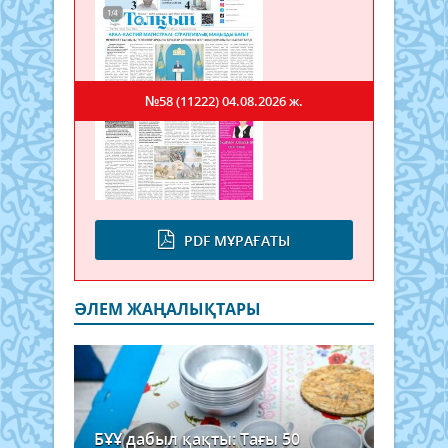
№58 (11222)
04.08.2026 ж.
PDF МҰРАҒАТЫ
ӘЛЕМ ЖАҢАЛЫҚТАРЫ
БҰҰ дабыл қақты: Тағы 50