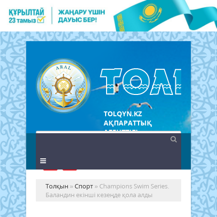
TOLQYN.KZ
АҚПАРАТТЫҚ
АГЕНТТІГІ
Толқын
»
Спорт
» Champions Swim Series.
Баландин екінші кезеңде қола алды