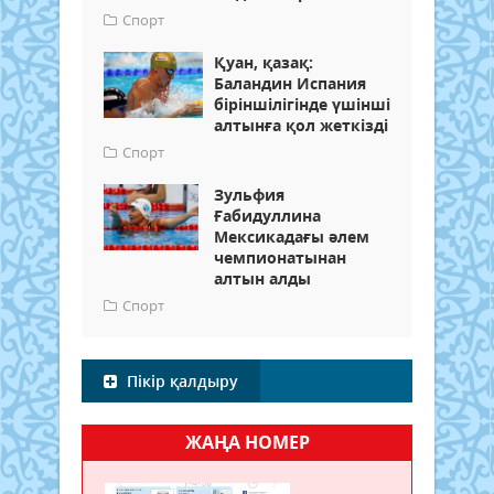
Спорт
Қуан, қазақ:
Баландин Испания
біріншілігінде үшінші
алтынға қол жеткізді
Спорт
Зульфия
Ғабидуллина
Мексикадағы әлем
чемпионатынан
алтын алды
Спорт
Пікір қалдыру
ЖАҢА НОМЕР