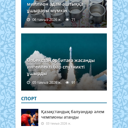
миллион адам аштыққа
ұшырауы мүмкін
06 тамыз 2026 ж.
71
Өзбекстан орбитаға жасанды
интеллекті бар спутникті
ұшырды
05 тамыз 2026 ж.
91
СПОРТ
Қазақстандық балуандар әлем
чемпионы атанды
03 тамыз 2026 ж.