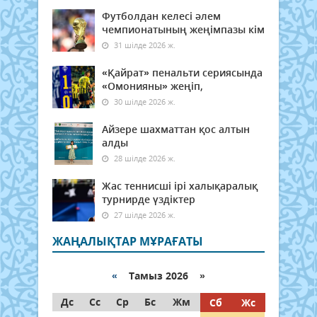
Футболдан келесі әлем
чемпионатының жеңімпазы кім
31 шілде 2026 ж.
«Қайрат» пенальти сериясында
«Омонияны» жеңіп,
30 шілде 2026 ж.
Айзере шахматтан қос алтын
алды
28 шілде 2026 ж.
Жас теннисші ірі халықаралық
турнирде үздіктер
27 шілде 2026 ж.
ЖАҢАЛЫҚТАР МҰРАҒАТЫ
«
Тамыз 2026 »
Дс
Сс
Ср
Бс
Жм
Сб
Жс