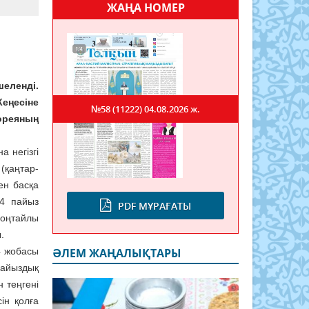
ЖАҢА НОМЕР
еленді.
Кеңесіне
№58 (11222)
04.08.2026 ж.
Кореяның
 негізгі
(қаңтар-
ен басқа
14 пайыз
PDF МҰРАҒАТЫ
 оңтайлы
.
4 жобасы
ӘЛЕМ ЖАҢАЛЫҚТАРЫ
пайыздық
 теңгені
ін қолға