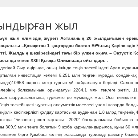
ағындырған жыл
Бұл жыл еліміздің жүрегі Астананың 20 жылдығымен ерекш
ңалығы –Қазақстан 1 қаңтардан бастап БҰҰ-ның Қауіпсіздік 
тті. Жылдың шежіресіндегі тағы бір үлкен оқиға – Оңтүстік 
ласында өткен ХХІІІ Қысқы Олимпиада ойындары.
ей Сыр өңірінде, оның ішінде теңіз төскейіндегі Арал ауданына
ртылған инвестиция көлемі 6,251 млн теңгені құрады, сондай-ақ 
ында)10958 шаршы метр тұрғын үй пайдалануға берілді. Салық п
рлерінің болжамының орындалуы 2264,1 млн теңгеге жетіп, 1
мал шаруашылығына, туризмге де мүмкіндік мол. Осы тиімділікті
еңіз төскейіндегі жұрттың әлеуметтік мәселесі үнемі назарда болды
к кәсіпкерлікті қолдау картасына ауданнан 1,8 млрд теңгенің 
ғытында "Бизнестің жол картасы –2020" бағдарламасы бойынша 
 309,9 млн теңге болатын 9 жоба қаржыландырылса, құны 60 млн
Сонымен бірге Қамбаш көлінің жағасында туризмді дамыту бизнес