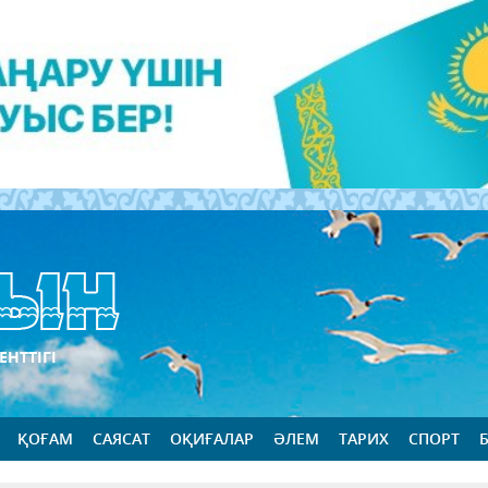
ЕНТТІГІ
ҚОҒАМ
САЯСАТ
ОҚИҒАЛАР
ӘЛЕМ
ТАРИХ
СПОРТ