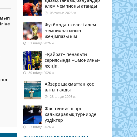
Қазақстандық балуандар
әлем чемпионы атанды
03 тамыз 2026 ж.
амып
ігіне
Футболдан келесі әлем
чемпионатының
жеңімпазы кім
31 шілде 2026 ж.
«Қайрат» пенальти
Я
сериясында «Омонияны»
жеңіп,
30 шілде 2026 ж.
нша
Айзере шахматтан қос
алтын алды
28 шілде 2026 ж.
Жас теннисші ірі
халықаралық турнирде
үздіктер
27 шілде 2026 ж.