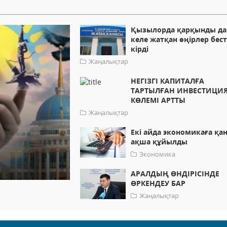
Қызылорда қарқынды д
келе жатқан өңірлер бест
кірді
Жаңалықтар
НЕГІЗГІ КАПИТАЛҒА
ТАРТЫЛҒАН ИНВЕСТИЦИ
КӨЛЕМІ АРТТЫ
Жаңалықтар
Екі айда экономикаға қа
ақша құйылды
Экономика
АРАЛДЫҢ ӨНДІРІСІНДЕ
ӨРКЕНДЕУ БАР
Жаңалықтар