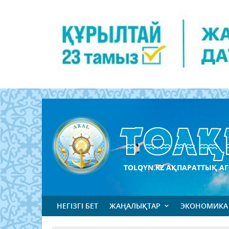
TOLQYN.KZ АҚПАРАТТЫҚ АГ
НЕГІЗГІ БЕТ
ЖАҢАЛЫҚТАР
ЭКОНОМИКА