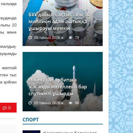
 халыққа
БҰҰ дабыл қақты: Тағы 50
 ауданда
миллион адам аштыққа
рлығы 10
ұшырауы мүмкін
ары және
06 тамыз 2026 ж.
79
риалдық-
 ауқымды
.
 жаппай
ттен тыс
Өзбекстан орбитаға
а қойған
жасанды интеллекті бар
спутникті ұшырды
05 тамыз 2026 ж.
98
0
СПОРТ