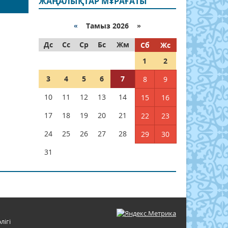
ЖАҢАЛЫҚТАР МҰРАҒАТЫ
«
Тамыз 2026 »
Дс
Сс
Ср
Бс
Жм
Сб
Жс
1
2
3
4
5
6
7
8
9
10
11
12
13
14
15
16
17
18
19
20
21
22
23
24
25
26
27
28
29
30
31
лігі