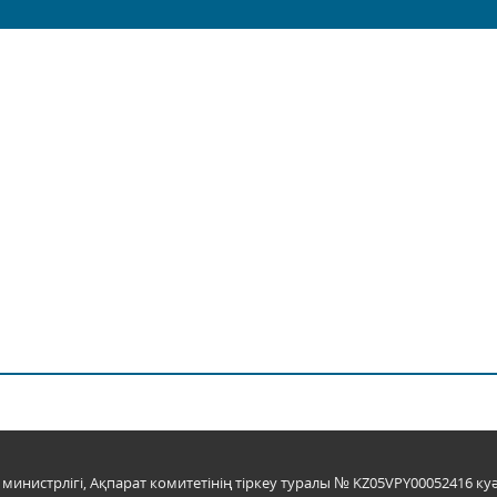
инистрлігі, Ақпарат комитетінің тіркеу туралы № KZ05VPY00052416 куә