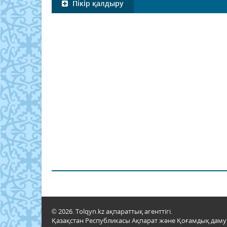
Пікір қалдыру
© 2026. Tolqyn.kz ақпараттық агенттігі.
Қазақстан Республикасы Ақпарат және Қоғамдық даму м