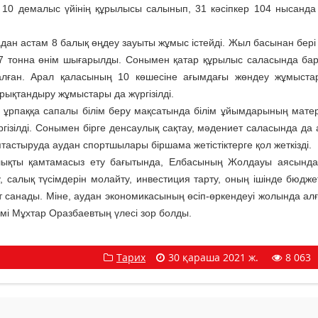
 10 демалыс үйінің құрылысы салынып, 31 кәсіпкер 104 нысанда
астам 8 балық өңдеу зауыты жұмыс істейді. Жыл басынан бері
197 тонна өнім шығарылды. Сонымен қатар құрылыс саласында ба
ралған. Арал қаласының 10 көшесіне ағымдағы жөндеу жұмыст
рықтандыру жұмыстары да жүргізілді.
аққа сапалы білім беру мақсатында білім ұйымдарының мате
гізілді. Сонымен бірге денсаулық сақтау, мәдениет саласында да
тастыруда аудан спортшылары біршама жетістіктерге қол жеткізді
 қамтамасыз ету бағытында, Елбасының Жолдауы аясында
 салық түсімдерін молайту, инвестиция тарту, оның ішінде бюдже
т санады. Міне, аудан экономикасының өсіп-өркендеуі жолында алғ
імі Мұхтар Оразбаевтың үлесі зор болды.
Тарих
30 қараша 2021 ж.
8 063