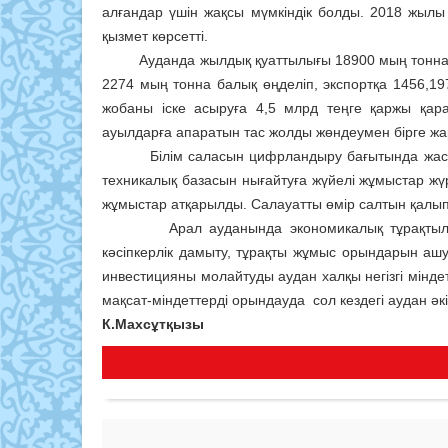
алғандар үшін жақсы мүмкіндік болды. 2018 жылы
қызмет көрсетті.
Ауданда жылдық қуаттылығы 18900 мың тоннадан 
2274 мың тонна балық өңделіп, экспортқа 1456,
жобаны іске асыруға 4,5 млрд теңге қаржы қа
ауылдарға апаратын тас жолды жөндеумен бірге жа
Білім саласын цифрландыру бағытында жас ұрп
техникалық базасын нығайтуға жүйелі жұмыстар жүр
жұмыстар атқарылды. Салауатты өмір салтын қалып
Арал ауданында экономикалық тұрақтылықты
кәсіпкерлік дамыту, тұрақты жұмыс орындарын ашу,
инвестицияны молайтуды аудан халқы негізгі мінде
мақсат-міндеттерді орындауда сол кездегі аудан әк
К.Махсұтқызы