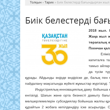
Толқын
»
Тарих
» Биік белестерді бағындырған жыл
Биік белестерді б
2018 жыл. 
Жаңа жыл жа
төрағалық е
Пхенчан қа
Еліміздегід
капиталға та
тамыз айлар
да түсім тү
құрады. Айдынды өңірде өндіріске де, балық пен 
пайдалану мақсатында жүйелі жұмыстар жүргізілді. Т
Индустриялық-инновациялық даму бойынша өңірлі
енгізілді. Шағын және орта бизнесті дамыту ба
мөлшерлемелерін субсидиялау бойынша жалпы құны
құрайтын 2 жобаға кепілдендіру іске асырылды. 