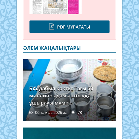
PDF МҰРАҒАТЫ
ӘЛЕМ ЖАҢАЛЫҚТАРЫ
БҰҰ дабыл қақты: Тағы 50
миллион адам аштыққа
ұшырауы мүмкін
06 тамыз 2026 ж.
73