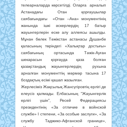
телеарналарда көрсетілді. Оларға арналып
Астанадағы Отан қорғаушылар
саябағындағы «Отан –Ана» монументінің
жанында ішкі әскерлердің 17 батыр
жауынгерлерін еске алу аллеясы ашылды.
Мұнан бөлек Тәжікстан астанасы Душанбе
қаласының төріндегі «Халықтар достығы»
саябағының ортасында Тәжік-Ауған
шекарасын қорғауда қаза болған
қазақстандық жауынгерлердің рухына
арналған монументтің мәрмәр тасына 17
боздақтың есімі қашап жазылған.
Жерлесіміз Жақсылық Жансүгіровтің ерлігі де
елеусіз қалмады. Елбасының "Жауынгерлік
ерлігі үшін", Ресей Федерациясы
президентінің «За отличие в войнской
службе» І степени, «За особые заслуги», «За
службу Таджико-Афганской границе»,