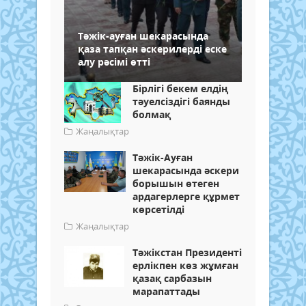
Тәжік-ауған шекарасында
қаза тапқан әскерилерді еске
алу рәсімі өтті
Бірлігі бекем елдің
тәуелсіздігі баянды
болмақ
Жаңалықтар
Тәжік-Ауған
шекарасында әскери
борышын өтеген
ардагерлерге құрмет
көрсетілді
Жаңалықтар
Тәжікстан Президенті
ерлікпен көз жұмған
қазақ сарбазын
марапаттады