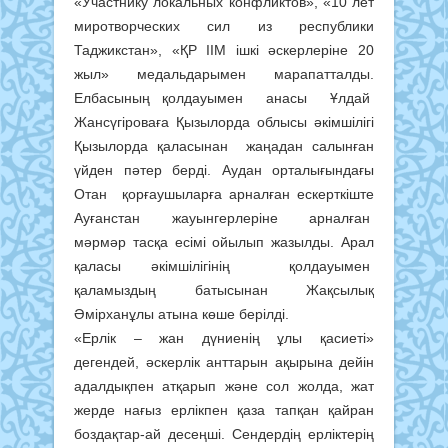
«Участнику локальных конфликтов», «10 лет
миротворческих сил из республики
Таджикстан», «ҚР ІІМ ішкі әскерлеріне 20
жыл» медальдарымен марапатталды.
Елбасының қолдауымен анасы Ұлдай
Жансүгіроваға Қызылорда облысы әкімшілігі
Қызылорда қаласынан жаңадан салынған
үйден пәтер берді. Аудан орталығындағы
Отан қорғаушыларға арналған ескерткіште
Ауғанстан жауынгерлеріне арналған
мәрмәр тасқа есімі ойылып жазылды. Арал
қаласы әкімшілігінің қолдауымен
қаламыздың батысынан Жақсылық
Әмірханұлы атына көше берілді.
«Ерлік – жан дүниенің ұлы қасиеті»
дегендей, әскерлік анттарын ақырына дейін
адалдықпен атқарып және сол жолда, жат
жерде нағыз ерлікпен қаза тапқан қайран
боздақтар-ай десеңші. Сендердің ерліктерің