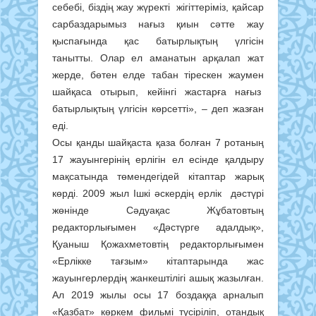
себебі, біздің жау жүректі жігіттеріміз, қайсар
сарбаздарымыз нағыз қиын сәтте жау
қыспағында қас батырлықтың үлгісін
танытты. Олар ел аманатын арқалап жат
жерде, бөтен елде табан тірескен жаумен
шайқаса отырып, кейінгі жастарға нағыз
батырлықтың үлгісін көрсетті», – деп жазған
еді.
Осы қанды шайқаста қаза болған 7 ротаның
17 жауынгерінің ерлігін ел есінде қалдыру
мақсатында төмендегідей кітаптар жарық
көрді. 2009 жыл Ішкі әскердің ерлік дәстүрі
жөнінде Сәдуақас Жұбатовтың
редакторлығымен «Дәстүрге адалдық»,
Қуаныш Қожахметовтің редакторлығымен
«Ерлікке тағзым» кітаптарында жас
жауынгерлердің жанкештілігі ашық жазылған.
Ал 2019 жылы осы 17 боздаққа арналып
«Қазбат» көркем фильмі түсіріліп, отандық