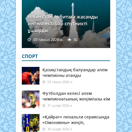
Өзбекстан орбитаға жасанды
интеллекті бар спутникті
ұшырды
05 тамыз 2026 ж.
92
СПОРТ
Қазақстандық балуандар әлем
чемпионы атанды
03 тамыз 2026 ж.
Футболдан келесі әлем
чемпионатының жеңімпазы кім
31 шілде 2026 ж.
«Қайрат» пенальти сериясында
«Омонияны» жеңіп,
30 шілде 2026 ж.