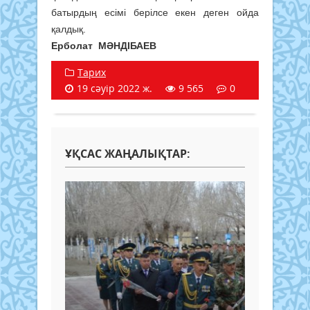
батырдың есімі берілсе екен деген ойда
қалдық.
Ерболат МӘНДІБАЕВ
Тарих
19 сәуір 2022 ж.
9 565
0
ҰҚСАС ЖАҢАЛЫҚТАР: