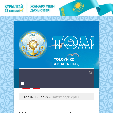
TOLQYN.KZ
АҚПАРАТТЫҚ
АГЕНТТІГІ
Толқын
»
Тарих
» Жат жердегі ерлік