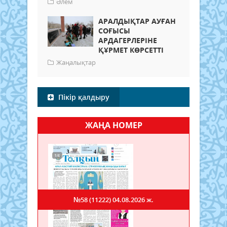
Әлем
АРАЛДЫҚТАР АУҒАН
СОҒЫСЫ
АРДАГЕРЛЕРІНЕ
ҚҰРМЕТ КӨРСЕТТІ
Жаңалықтар
Пікір қалдыру
ЖАҢА НОМЕР
№58 (11222)
04.08.2026 ж.