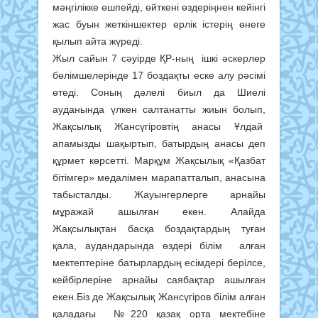
мәңгілікке өшпейді, өйткені өздеріңнен кейінгі
жас буын жеткіншектер ерлік істерің өнеге
қылып айта жүреді.
Жыл сайын 7 сәуірде ҚР-ның ішкі әскерлер
бөлімшелерінде 17 боздақты еске алу рәсімі
өтеді. Соның дәлелі биыл да Шиелі
ауданында үлкен салтанатты жиын болып,
Жақсылық Жансүгіровтің анасы Ұлдай
апамызды шақыртып, батырдың анасы деп
құрмет көрсетті. Марқұм Жақсылық «Қазбат
бітімгер» медалімен марапатталып, анасына
табысталды. Жауынгерлерге арнайы
мұражай ашылған екен. Алайда
Жақсылықтан басқа боздақтардың туған
қала, аудандарында өздері білім алған
мектептеріне батырлардың есімдері берілсе,
кейбірлеріне арнайы саябақтар ашылған
екен.Біз де Жақсылық Жансүгіров білім алған
қаладағы №220 қазақ орта мектебіне