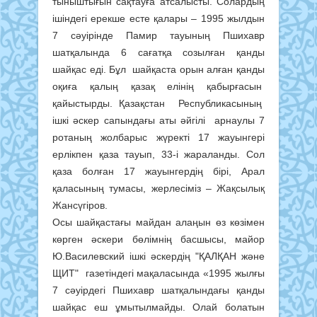
тыныштығын сақтауға атсалысты. Солардың
ішіндегі ерекше есте қалары – 1995 жылдын
7 сәуірінде Памир тауының Пшихавр
шатқалында 6 сағатқа созылған қанды
шайқас еді. Бұл шайқаста орын алған қанды
оқиға қалың қазақ елінің қабырғасын
қайыстырды. Қазақстан Республикасының
ішкі әскер сапындағы аты әйгілі арнаулы 7
ротаның жолбарыс жүректі 17 жауынгері
ерлікпен қаза тауып, 33-і жараланды. Сол
қаза болған 17 жауынгердің бірі, Арал
қаласының тумасы, жерлесіміз – Жақсылық
Жансүгіров.
Осы шайқастағы майдан алаңын өз көзімен
көрген әскери бөлімнің басшысы, майор
Ю.Василевский ішкі әскердің "ҚАЛҚАН және
ЩИТ" газетіндегі мақаласында «1995 жылғы
7 сәуірдегі Пшихавр шатқалындағы қанды
шайқас еш ұмытылмайды. Олай болатын