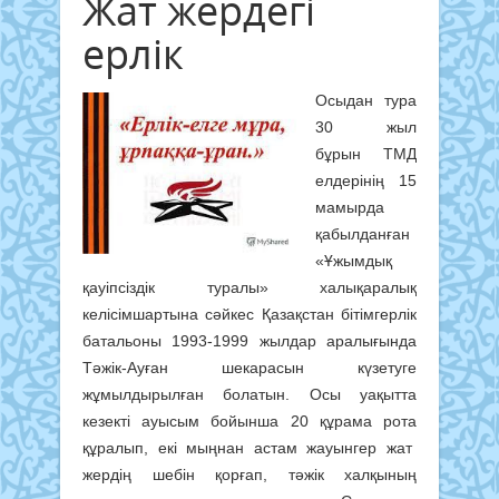
Жат жердегі
ерлік
Осыдан тура
30 жыл
бұрын ТМД
елдерінің 15
мамырда
қабылданған
«Ұжымдық
қауіпсіздік туралы» халықаралық
келісімшартына сәйкес Қазақстан бітімгерлік
батальоны 1993-1999 жылдар аралығында
Тәжік-Ауған шекарасын күзетуге
жұмылдырылған болатын. Осы уақытта
кезекті ауысым бойынша 20 құрама рота
құралып, екі мыңнан астам жауынгер жат
жердің шебін қорғап, тәжік халқының