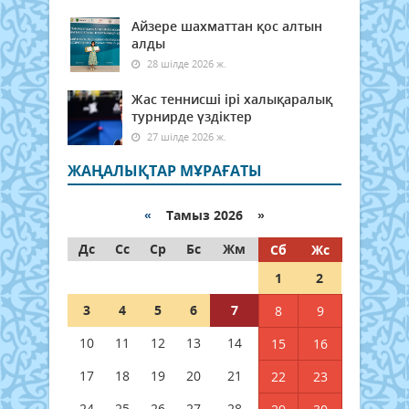
Айзере шахматтан қос алтын
алды
28 шілде 2026 ж.
Жас теннисші ірі халықаралық
турнирде үздіктер
27 шілде 2026 ж.
ЖАҢАЛЫҚТАР МҰРАҒАТЫ
«
Тамыз 2026 »
Дс
Сс
Ср
Бс
Жм
Сб
Жс
1
2
3
4
5
6
7
8
9
10
11
12
13
14
15
16
17
18
19
20
21
22
23
24
25
26
27
28