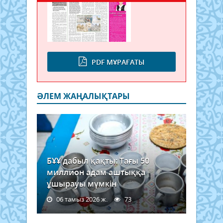
PDF МҰРАҒАТЫ
ӘЛЕМ ЖАҢАЛЫҚТАРЫ
БҰҰ дабыл қақты: Тағы 50
миллион адам аштыққа
ұшырауы мүмкін
06 тамыз 2026 ж.
73