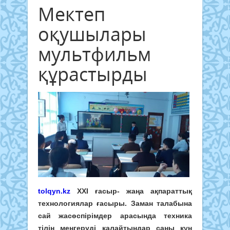
Мектеп
оқушылары
мультфильм
құрастырды
tolqyn.kz
ХXI ғасыр- жаңа ақпараттық
технологиялар ғасыры. Заман талабына
сай жасөспірімдер арасында техника
тілін меңгеруді қалайтындар саны күн