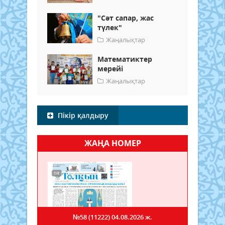
"Сәт сапар, жас
түлек"
Жаңалықтар
Математиктер
мерейі
Жаңалықтар
Пікір қалдыру
ЖАҢА НОМЕР
№58 (11222)
04.08.2026 ж.