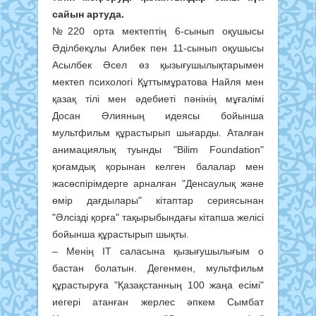
сайын артуда.
№220 орта мектептің 6-сынып оқушысы
Әділбекұлы Алибек пен 11-сынып оқушысы
Асылбек Әсел өз қызығушылықтарымен
мектеп психологі Құттымұратова Найля мен
қазақ тілі мен әдебиеті пәнінің мұғалімі
Досан Әлияның идеясы бойынша
мультфильм құрастырып шығарды. Аталған
анимациялық туынды "Bilim Foundation"
қоғамдық қорынан келген балалар мен
жасөспірімдерге арналған "Денсаулық және
өмір дағдылары" кітаптар сериясынан
"Әлсізді қорға" тақырыбындағы кітапша желісі
бойынша құрастырып шықты.
– Менің IT саласына қызығушылығым о
бастан болатын. Дегенмен, мультфильм
құрастыруға "Қазақстанның 100 жаңа есімі"
иегері атанған жерлес әпкем Сымбат