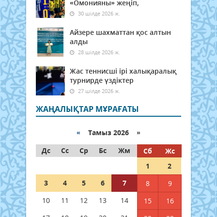
«Омонияны» жеңіп,
30 шілде 2026 ж.
Айзере шахматтан қос алтын
алды
28 шілде 2026 ж.
Жас теннисші ірі халықаралық
турнирде үздіктер
27 шілде 2026 ж.
ЖАҢАЛЫҚТАР МҰРАҒАТЫ
«
Тамыз 2026 »
Дс
Сс
Ср
Бс
Жм
Сб
Жс
1
2
3
4
5
6
7
8
9
10
11
12
13
14
15
16