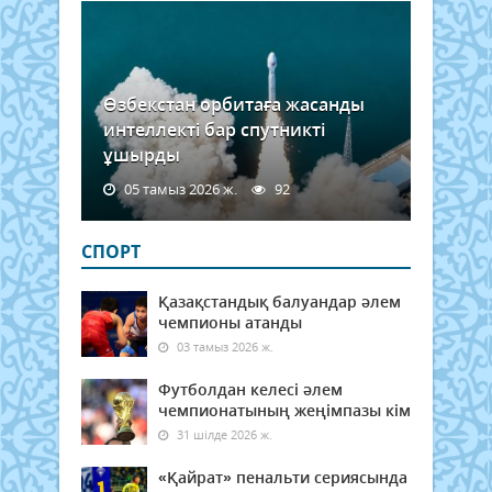
Өзбекстан орбитаға жасанды
интеллекті бар спутникті
ұшырды
05 тамыз 2026 ж.
92
СПОРТ
Қазақстандық балуандар әлем
чемпионы атанды
03 тамыз 2026 ж.
Футболдан келесі әлем
чемпионатының жеңімпазы кім
31 шілде 2026 ж.
«Қайрат» пенальти сериясында