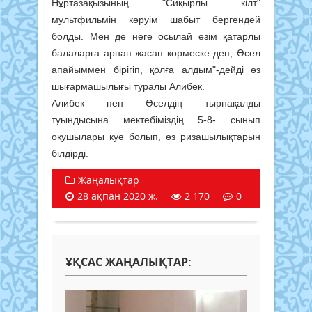
Нұртазақызының "Сиқырлы кілт"
мультфильмін көруім шабыт бергендей
болды. Мен де неге осылай өзім қатарлы
балаларға арнап жасап көрмеске деп, Әсел
апайыммен бірігіп, қолға алдым"-дейді өз
шығармашылығы туралы Алибек.
Алибек пен Әселдің тырнақалды
туындысына мектебіміздің 5-8- сынып
оқушылары куә болып, өз ризашылықтарын
білдірді.
Жаңалықтар
28 ақпан 2020 ж.
2 170
0
ҰҚСАС ЖАҢАЛЫҚТАР: