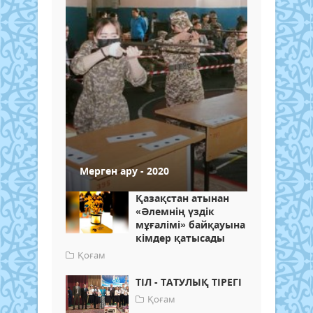
Мерген ару - 2020
Қазақстан атынан
«Әлемнің үздік
мұғалімі» байқауына
кімдер қатысады
Қоғам
ТІЛ - ТАТУЛЫҚ ТІРЕГІ
Қоғам