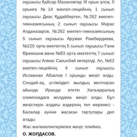
оқушысы Қайсар Махановтар ІІІ орын алса, ІІ
орынға №14 мектеп-лицейінің 1 сынып
оқушысы Диас Құдайберген, №262 мектеп-
гимназиясының 2 сынып оқушысы Мирас
Алданазаров, №262 мектеп-гимназиясының
5 сынып оқушысы Аружан Рамбердиева,
№220 орта мектептің 5 сынып оқушысы Ғани
Өрекешов және №83 орта мектептің 7 сынып
оқушысы Алмас Сағынбай көтерілді. Ал, №62
мектеп-лицейінің 4 сынып оқушысы
Исламхан Абзалов І орынды жеңіп алды.
Сондай-ақ, үстіміздегі жылдың желтоқсан
айында Иранда өтетін Халықаралық
олимпиадаға жолдама жеңіп алды. Бұл
жеңістерін алдағы өздерінің төл мерекесі -
Балалар күніне жасаған тартулары деп
атады.
Жас математиктерімізге жеңіс тілейміз.
О. ЖОЛДАСОВ.