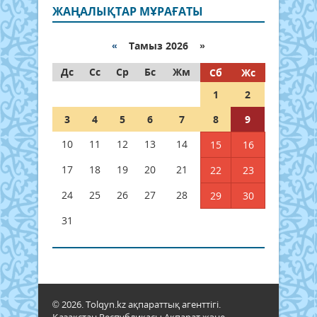
ЖАҢАЛЫҚТАР МҰРАҒАТЫ
«
Тамыз 2026 »
Дс
Сс
Ср
Бс
Жм
Сб
Жс
1
2
3
4
5
6
7
8
9
10
11
12
13
14
15
16
17
18
19
20
21
22
23
24
25
26
27
28
29
30
31
© 2026. Tolqyn.kz ақпараттық агенттігі.
Қазақстан Республикасы Ақпарат және