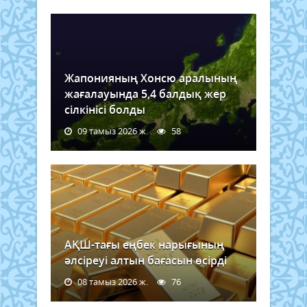
Жапонияның Хонсю аралының
жағалауында 5,4 балдық жер
сілкінісі болды
09 тамыз 2026 ж.
58
АҚШ-тағы еңбек нарығының
әлсіреуі алтын бағасын өсірді
08 тамыз 2026 ж.
76