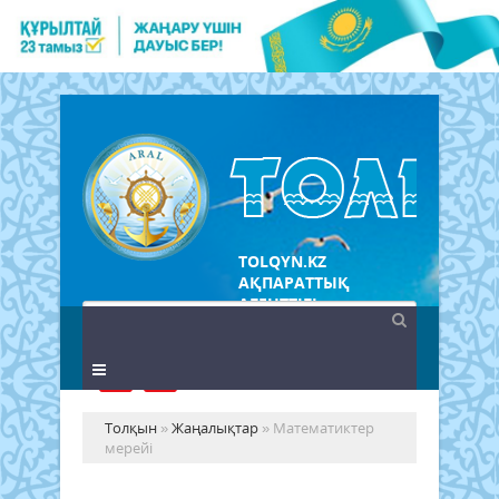
TOLQYN.KZ
АҚПАРАТТЫҚ
АГЕНТТІГІ
Толқын
»
Жаңалықтар
» Математиктер
мерейі