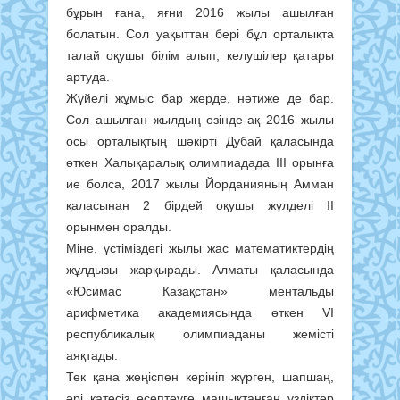
бұрын ғана, яғни 2016 жылы ашылған
болатын. Сол уақыттан бері бұл орталықта
талай оқушы білім алып, келушілер қатары
артуда.
Жүйелі жұмыс бар жерде, нәтиже де бар.
Сол ашылған жылдың өзінде-ақ 2016 жылы
осы орталықтың шәкірті Дубай қаласында
өткен Халықаралық олимпиадада ІІІ орынға
ие болса, 2017 жылы Йорданияның Амман
қаласынан 2 бірдей оқушы жүлделі ІІ
орынмен оралды.
Міне, үстіміздегі жылы жас математиктердің
жұлдызы жарқырады. Алматы қаласында
«Юсимас Казақстан» ментальды
арифметика академиясында өткен VI
республикалық олимпиаданы жемісті
аяқтады.
Тек қана жеңіспен көрініп жүрген, шапшаң,
әрі қатесіз есептеуге машықтанған үздіктер