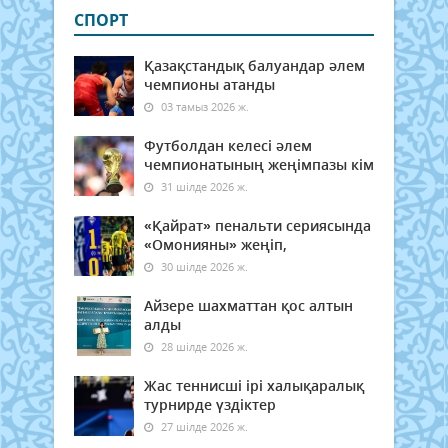
СПОРТ
Қазақстандық балуандар әлем
чемпионы атанды
03 тамыз 2026 ж.
Футболдан келесі әлем
чемпионатының жеңімпазы кім
31 шілде 2026 ж.
«Қайрат» пенальти сериясында
«Омонияны» жеңіп,
30 шілде 2026 ж.
Айзере шахматтан қос алтын
алды
28 шілде 2026 ж.
Жас теннисші ірі халықаралық
турнирде үздіктер
27 шілде 2026 ж.