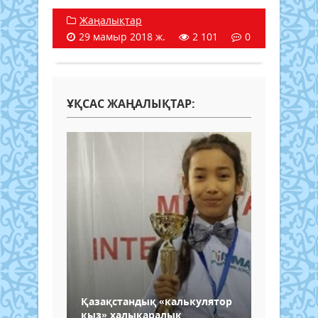
Жаңалықтар
29 мамыр 2018 ж.
2 101
0
ҰҚСАС ЖАҢАЛЫҚТАР:
Қазақстандық «калькулятор
қыз» халықаралық