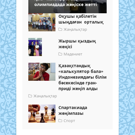
олимпиадада жеңіске жетті
Оқушы қабілетін
шыңдаған орталық
Жаңалықтар
Жыршы қыздың
жеңісі
Мәдениет
Қазақстандық
«калькулятор бала»
Индонезиядағы білім
бәсекесінде гран-
приді жеңіп алды
Жаңалықтар
Спартакиада
жеңімпазы
Спорт