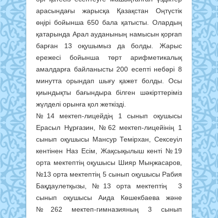
арасындағы жарысқа Қазақстан Оңтүстік
өңірі бойынша 650 бала қатысты. Олардың
қатарында Арал ауданының намысын қорғап
барған 13 оқушымыз да болды. Жарыс
ережесі бойынша төрт арифметикалық
амалдарға байланысты 200 есепті небәрі 8
минутта орындап шығу қажет болды. Осы
қиындықты бағындыра білген шәкірттеріміз
жүлделі орынға қол жеткізді.
№14 мектеп-лицейдің 1 сынып оқушысы
Ерасыл Нұрғазин, №62 мектеп-лицейінің 1
сынып оқушысы Мансур Темірхан, Сексеуіл
кентінен Наз Есім, Жақсықылыш кенті №19
орта мектептің оқушысы Шияр Мыңжасаров,
№13 орта мектептің 5 сынып оқушысы Рабия
Бақдаулетқызы, №13 орта мектептің 3
сынып оқушысы Аида Көшекбаева және
№262 мектеп-гимназияның 3 сынып