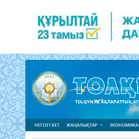
TOLQYN.KZ АҚПАРАТТЫҚ АГ
НЕГІЗГІ БЕТ
ЖАҢАЛЫҚТАР
ЭКОНОМИКА