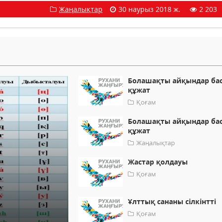
Жаңалықтар
30 наурыз 2018 ж.
2 203
Болашақты айқындар ба
құжат
Қоғам
Болашақты айқындар ба
құжат
Жаңалықтар
Жастар қолдауы
Қоғам
Ұлттық сананы сілкінтті
Қоғам