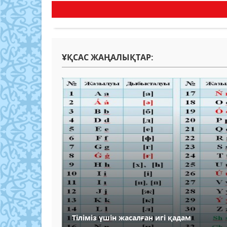
ҰҚСАС ЖАҢАЛЫҚТАР:
Тіліміз үшін жасалған игі қадам