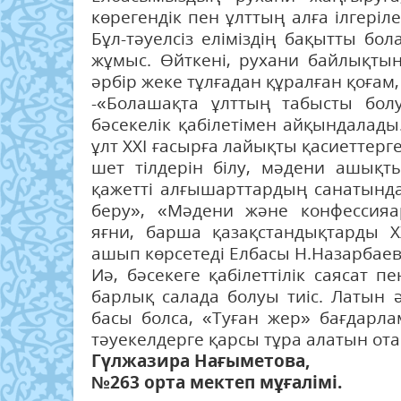
көрегендік пен ұлттың алға ілгер
Бұл-тәуелсіз еліміздің бақытты б
жұмыс. Өйткені, рухани байлықты
әрбір жеке тұлғадан құралған қоғам,
-«Болашақта ұлттың табысты бо
бәсекелік қабілетімен айқындалады.
ұлт ХХІ ғасырға лайықты қасиеттерг
шет тілдерін білу, мәдени ашықты
қажетті алғышарттардың санатында.
беру», «Мәдени және конфессияа
яғни, барша қазақстандықтарды 
ашып көрсетеді Елбасы Н.Назарбаев
Иә, бәсекеге қабілеттілік саясат п
барлық салада болуы тиіс. Латын 
басы болса, «Туған жер» бағдарла
тәуекелдерге қарсы тұра алатын от
Гүлжазира Нағыметова,
№263 орта мектеп мұғалімі.