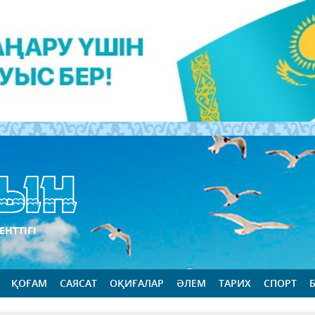
ЕНТТІГІ
ҚОҒАМ
САЯСАТ
ОҚИҒАЛАР
ӘЛЕМ
ТАРИХ
СПОРТ