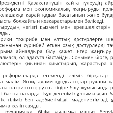
Президенті Қазақстанүшін қайта түлеудің а
и реформа мен экономикалық жаңғыруды қол
 болашаққа қарай қадам басатынын және бұқ
лысты болжайтын көзқарастарымен бөліседі.
рудың негізгі қызметі мен ерекшеліктерін
лды.
рихи тәжірибе мен ұлттық дәстүрлерге ше
а сынынан сүрінбей өткен озық дәстүрлерді т
ына айналдыра білу қажет. Егер жаңғыру 
лмаса, ол адасуға бастайды. Сонымен бірге, 
олюстерін қиыннан қиыстырып, жарастыра а
 реформаларда егеменді еліміз бірқатар 
ға мәлім. Яғни, адами құндылықтар рухани қ
на патриоттық рухты сіңіре білу жұмысында 
гі басты назарда. Бұл дегеніміз-ұлтымыздың 
к тіліміз бен әдебиетімізді, мәдениетімізді, 
мға келіп саяды.
 руханиятқа, білім, ғылымға маңыз беруі-