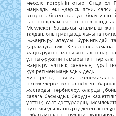
мәселе көтеріліп отыр. Онда ел 
маңызды екі үдерісі, яғни, саяс
отырып, біртұтатас ұлт болу үшін
сананы қалай өзгертетіні жөнінде а
Мемлекет басшысы аталмыш жаңғы
талдап, оның маңыздылығына тоқта
-«Жаңғыру атаулы бұрынғыдай та
қарамауға тиіс. Керісінше, заман
жаңғырудың маңызды алғышарттар
ұлттық-рухани тамырынан нәр ала а
жаңғыру ұлттық сананың түрлі п
құдіретімен маңызды»-деді.
Бұл ретте, саяси, экономикалық
нәтижелерге қол жеткізгені барша
жастарды тәрбиелеу, олардың бойы
салаға басымдық берудің қажеттілі
ұлттық салт-дәстүрлерін, мемлекетті
рухымызды жаңғырту деген асыл ұғы
Елбасымыздың рухани жаңғыруға,