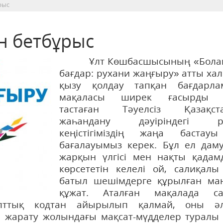
рыс
н бетбұрыс
Ұлт Көшбасшысының «Бола
бағдар: рухани жаңғыру» атты ха
қызу қолдау тапқан бағдарла
мақаласы ширек ғасырды 
тастаған Тәуелсіз Қазақст
жаһандану дәуіріндегі р
кеңістігіміздің жаңа бастау
бағалауымыз керек. Бұл ел дам
жарқын үлгісі мен нақты қадам
көрсететін келелі ой, салиқалы 
батыл шешімдерге құрылған ма
құжат. Аталған мақалада с
ұлттық кодтан айырылып қалмай, оны әл
ін жарату жолындағы мақсат-мүдделер туралы 