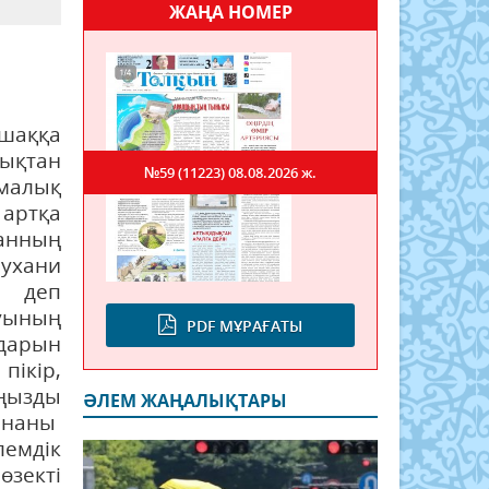
ЖАҢА НОМЕР
шаққа
лықтан
№59 (11223)
08.08.2026 ж.
малық
артқа
анның
ухани
ы деп
уының
PDF МҰРАҒАТЫ
дарын
пікір,
ңызды
ӘЛЕМ ЖАҢАЛЫҚТАРЫ
ананы
емдік
өзекті