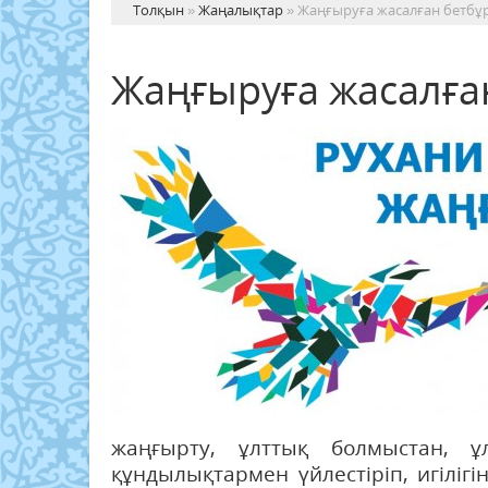
Толқын
»
Жаңалықтар
» Жаңғыруға жасалған бетбұ
Жаңғыруға жасалға
жаңғырту, ұлттық болмыстан, 
құндылықтармен үйлестіріп, игіліг