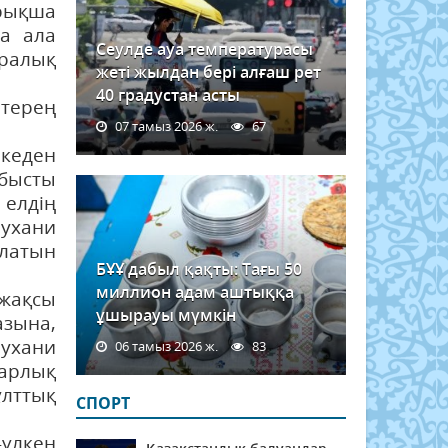
йрықша
ға ала
Сеулде ауа температурасы
аралық
жеті жылдан бері алғаш рет
40 градустан асты
 терең
07 тамыз 2026 ж.
67
кеден
абысты
елдің
рухани
латын
БҰҰ дабыл қақты: Тағы 50
миллион адам аштыққа
жақсы
ұшырауы мүмкін
азына,
рухани
06 тамыз 2026 ж.
83
барлық
ұлттық
СПОРТ
үлкен