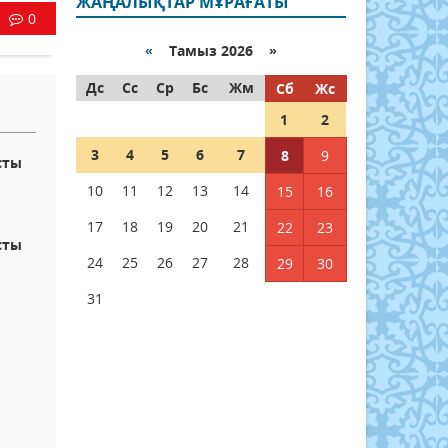
ЖАҢАЛЫҚТАР МҰРАҒАТЫ
0
«
Тамыз 2026 »
Дс
Сс
Ср
Бс
Жм
Сб
Жс
1
2
3
4
5
6
7
8
9
сты
10
11
12
13
14
15
16
17
18
19
20
21
22
23
сты
24
25
26
27
28
29
30
31