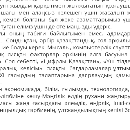
ілеуін жылдам қарқынмен жылжытатын қозғауш
олашағы мен алаңсыз келешегі үшін жасалып 
ң кемел болғаны бұл жеке азаматтарымыз үш
 туған еліміз үшін де өте маңызды үдеріс.
луы оның табиғи байлығымен емес, адамда
.. Сондықтан, әрбір қазақстандық, сол арқылы
е ие болуы керек. Мысалы, компьютерлік сауат
қ сияқты факторлар әркімнің алға басуына 
 Сол себепті, «Цифрлы Қазақстан», «Үш тілде
ралық келісім» сияқты бағдарламалар-ұлты
ХХІ ғасырдың талаптарына даярлаудың қамы
.
ен экономикада, білім, ғылымда, технологияда,
әліпбиіне көшу-Мәңгілік елдің рухани жаңғы
масы жаңа ғасырдағы әлемдік, өңірлік, ішкі-
анщылдық тәрбиенің, ұлтжандылықтың кепілі б