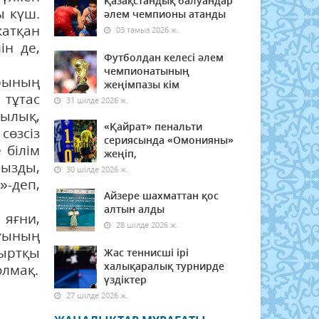
Қазақстандық балуандар
ы күш.
әлем чемпионы атанды
жатқан
03 тамыз 2026 ж.
ін де,
Футболдан келесі әлем
чемпионатының
рының
жеңімпазы кім
 тұтас
31 шілде 2026 ж.
тылық,
«Қайрат» пенальти
сөзсіз
сериясында «Омонияны»
 білім
жеңіп,
мызды,
30 шілде 2026 ж.
»-деп,
Айзере шахматтан қос
алтын алды
 яғни,
28 шілде 2026 ж.
руының
сыртқы
Жас теннисші ірі
халықаралық турнирде
олмақ.
үздіктер
27 шілде 2026 ж.